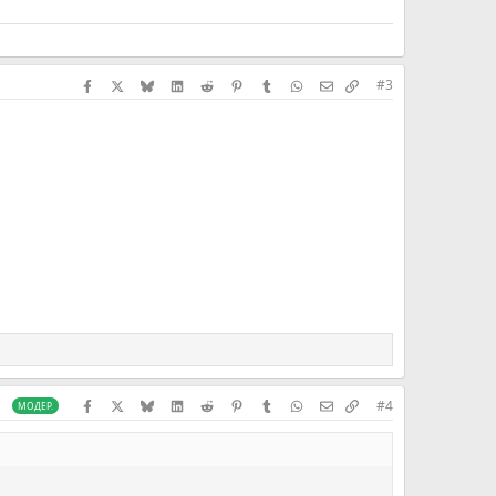
Facebook
X (Twitter)
Bluesky
LinkedIn
Reddit
Pinterest
Tumblr
WhatsApp
Электронная почта
Скопировать сс
#3
степенно убираться из списка или будут выложены
Facebook
X (Twitter)
Bluesky
LinkedIn
Reddit
Pinterest
Tumblr
WhatsApp
Электронная почта
Скопировать сс
#4
МОДЕР.