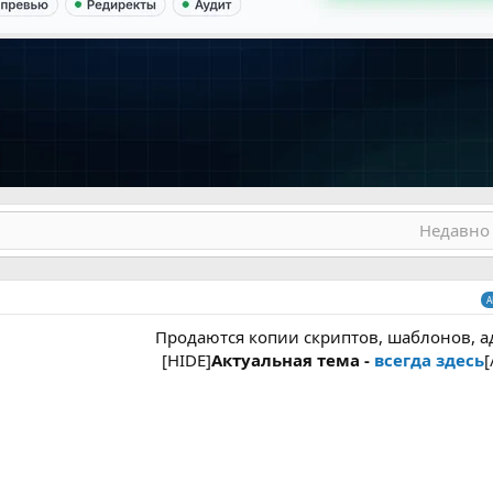
Недавно 
А
Продаются копии скриптов, шаблонов, а
[HIDE]
Актуальная тема -
всегда здесь
[