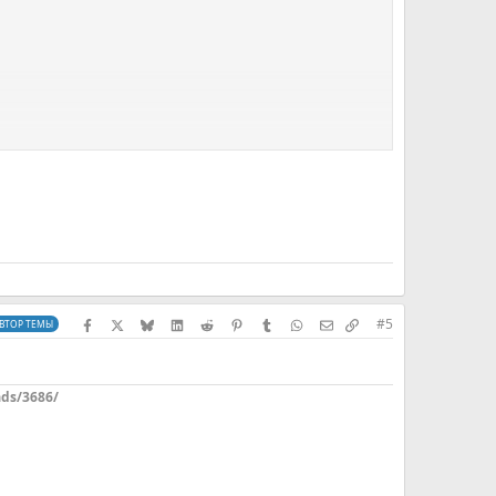
Facebook
X (Twitter)
Bluesky
LinkedIn
Reddit
Pinterest
Tumblr
WhatsApp
Электронная почта
Скопировать сс
#5
ВТОР ТЕМЫ
ds/3686/
степенно убираться из списка или будут выложены