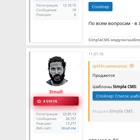
Регистрация
12.10.15
Спойлер
Сообщения
19
Реакции
6
По всем вопросам - в 
SimplaCMS модули/шаблоны
11.01.16
spl33n написал(а):
Продаются
Шаблоны
Simpla CMS
:
Itnull
Спойлер:
Список шабл
ADMIN
Модули
Simpla CMS
:
Регистрация
22.05.13
Сообщения
28.757
Спойлер
Реакции
13.277
Веб-сайт
itnull.me
Шаблоны
Image CMS
: