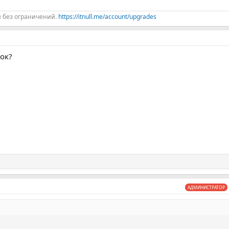
й без ограничений.
https://itnull.me/account/upgrades
ок?
вляются!
сть шаблоны или модули, которые находятся в паблике - они будут по
е из паблика.
.
АДМИНИСТРАТОР