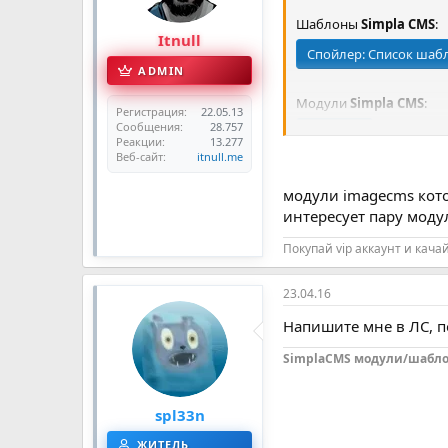
Шаблоны
Simpla CMS
:
Itnull
Спойлер:
Список шабл
ADMIN
Модули
Simpla CMS
:
Регистрация
22.05.13
Сообщения
28.757
Спойлер
Реакции
13.277
Веб-сайт
itnull.me
Шаблоны
Image CMS
:
модули imagecms кот
Спойлер
интересует пару моду
Покупай vip аккаунт и кача
Модули
Image CMS
:
Спойлер
23.04.16
Напишите мне в ЛС, 
Списки постоянно обно
SimplaCMS модули/шаблоны
Цены в 3-4 раза ниже!
Если в данном списке е
spl33n
ссылки на их скачивани
ЖИТЕЛЬ