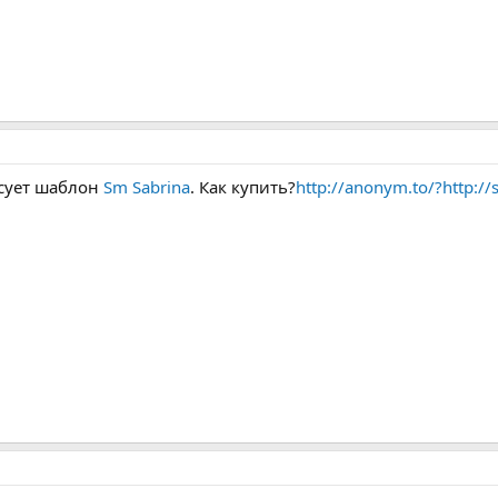
.
есует шаблон
Sm Sabrina
. Как купить?
http://anonym.to/?http:/