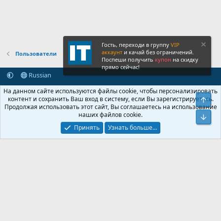
Гость, переходи в группу
VIP
аккаунт
и качай без ограничений.
Пользователи
Поспеши получить
купон
на скидку
прямо сейчас!
Russian
Обратная связь
Условия и правила
На данном сайте используются файлы cookie, чтобы персонализировать
Политика конфиденциальности
Помощь
Главная
R
контент и сохранить Ваш вход в систему, если Вы зарегистрируетесь.
Свер
S
Продолжая использовать этот сайт, Вы соглашаетесь на использование
S
наших файлов cookie.
®
Community platform by XenForo
© 2010-2026 XenForo Ltd.
Сниз
Крупнейший форум по обмену приватной информацией
Принять
Узнать больше…
© 2013-2026 ITNULL.me
|
XenForo® © 2026 XenForo Ltd.