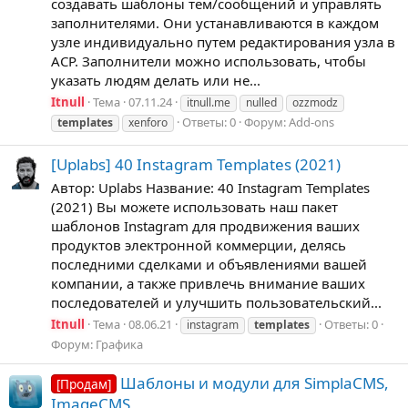
создавать шаблоны тем/сообщений и управлять
заполнителями. Они устанавливаются в каждом
узле индивидуально путем редактирования узла в
ACP. Заполнители можно использовать, чтобы
указать людям делать или не...
Itnull
Тема
07.11.24
itnull.me
nulled
ozzmodz
Ответы: 0
Форум:
Add-ons
templates
xenforo
[Uplabs] 40 Instagram Templates (2021)
Автор: Uplabs Название: 40 Instagram Templates
(2021) Вы можете использовать наш пакет
шаблонов Instagram для продвижения ваших
продуктов электронной коммерции, делясь
последними сделками и объявлениями вашей
компании, а также привлечь внимание ваших
последователей и улучшить пользовательский...
Itnull
Тема
08.06.21
Ответы: 0
instagram
templates
Форум:
Графика
Шаблоны и модули для SimplaCMS,
[Продам]
ImageCMS