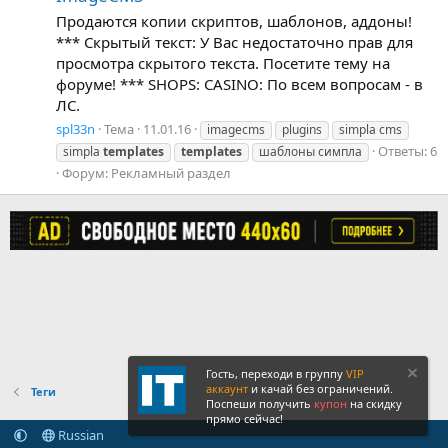
Продаются копии скриптов, шаблонов, аддоны!
*** Скрытый текст: У Вас недостаточно прав для
просмотра скрытого текста. Посетите тему на
форуме! *** SHOPS: CASINO: По всем вопросам - в
ЛС.
spl33n
Тема
11.01.16
imagecms
plugins
simpla cms
Ответы: 6
simpla
templates
templates
шаблоны симпла
Форум:
Рекламный раздел
Гость, переходи в группу
VIP
аккаунт
и качай без ограничений.
Теги
Поспеши получить
купон
на скидку
прямо сейчас!
Russian