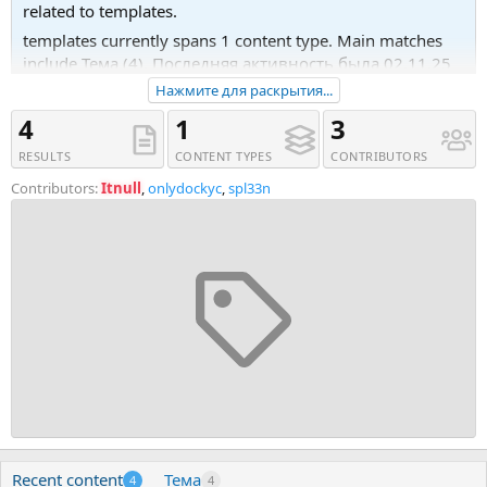
related to templates.
templates currently spans 1 content type. Main matches
include Тема (4). Последняя активность была 02.11.25
в 19:49.
Нажмите для раскрытия...
Recent tagged content includes Тема 'Шаблоны
4
1
3
psd/pdf/cdr | Макеты | Мокапы документов
RESULTS
CONTENT TYPES
CONTRIBUTORS
eu/usa/asia под Photoshop', Тема '[OzzModz] Thread
&amp;amp; Quick Reply Placeholders &amp;amp;
Contributors:
Itnull
,
onlydockyc
,
spl33n
Templates' and Тема '[Uplabs] 40 Instagram Templates
(2021)'.
Recent content
Тема
4
4