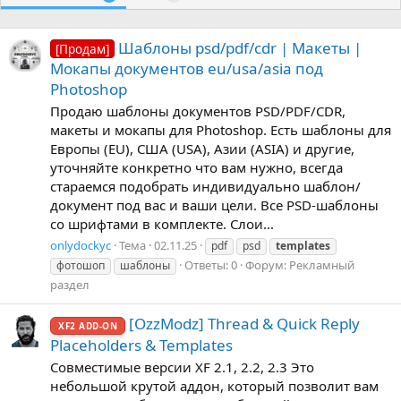
Шаблоны psd/pdf/cdr | Макеты |
[Продам]
Мокапы документов eu/usa/asia под
Photoshop
Продаю шаблоны документов PSD/PDF/CDR,
макеты и мокапы для Photoshop. Есть шаблоны для
Европы (EU), США (USA), Азии (ASIA) и другие,
уточняйте конкретно что вам нужно, всегда
стараемся подобрать индивидуально шаблон/
документ под вас и ваши цели. Все PSD-шаблоны
со шрифтами в комплекте. Слои...
onlydockyc
Тема
02.11.25
pdf
psd
templates
Ответы: 0
Форум:
Рекламный
фотошоп
шаблоны
раздел
[OzzModz] Thread & Quick Reply
XF2 ADD-ON
Placeholders & Templates
Совместимые версии XF 2.1, 2.2, 2.3 Это
небольшой крутой аддон, который позволит вам