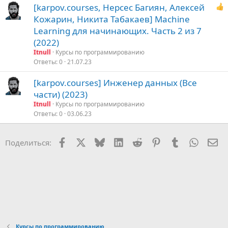
[karpov.courses, Нерсес Багиян, Алексей
Кожарин, Никита Табакаев] Machine
Learning для начинающих. Часть 2 из 7
(2022)
Itnull
Курсы по программированию
Ответы
0
21.07.23
[karpov.courses] Инженер данных (Все
части) (2023)
Itnull
Курсы по программированию
Ответы
0
03.06.23
Facebook
X (Twitter)
Bluesky
LinkedIn
Reddit
Pinterest
Tumblr
WhatsA
Эл
Поделиться:
Курсы по программированию