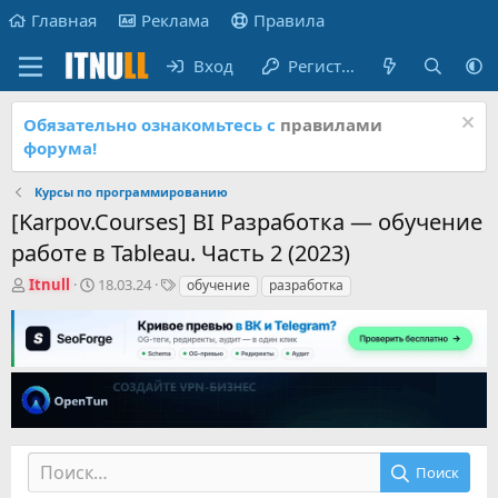
Главная
Реклама
Правила
Вход
Регистрация
Обязательно ознакомьтесь с
правилами
форума!
Курсы по программированию
[Karpov.Courses] BI Разработка — обучение
работе в Tableau. Часть 2 (2023)
А
Д
Т
Itnull
18.03.24
обучение
разработка
в
а
е
т
т
г
о
а
и
р
н
т
а
е
ч
м
а
ы
л
а
Поиск