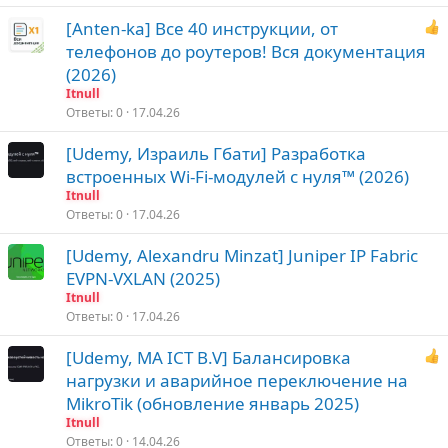
[Anten-ka] Все 40 инструкции, от
телефонов до роутеров! Вся документация
(2026)
Itnull
Ответы
0
17.04.26
[Udemy, Израиль Гбати] Разработка
встроенных Wi-Fi-модулей с нуля™ (2026)
Itnull
Ответы
0
17.04.26
[Udemy, Alexandru Minzat] Juniper IP Fabric
EVPN-VXLAN (2025)
Itnull
Ответы
0
17.04.26
[Udemy, MA ICT B.V] Балансировка
нагрузки и аварийное переключение на
MikroTik (обновление январь 2025)
Itnull
Ответы
0
14.04.26