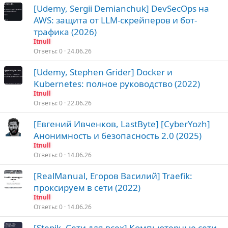
[Udemy, Sergii Demianchuk] DevSecOps на
AWS: защита от LLM-скрейперов и бот-
трафика (2026)
Itnull
Ответы
0
24.06.26
[Udemy, Stephen Grider] Docker и
Kubernetes: полное руководство (2022)
Itnull
Ответы
0
22.06.26
[Евгений Ивченков, LastByte] [CyberYozh]
Анонимность и безопасность 2.0 (2025)
Itnull
Ответы
0
14.06.26
[RealManual, Егоров Василий] Traefik:
проксируем в сети (2022)
Itnull
Ответы
0
14.06.26
[Stepik, Сети для всех] Компьютерные сети