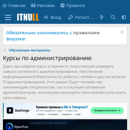
Главная
Реклама
Правила
Вход
Регистрация
Обязательно ознакомьтесь с
правилами
форума!
Обучающие материалы
Курсы по администрированию
Здесь вы найдете курсы и тренинги, помогающие развивать
навыки системного администрирования, обеспечения
информационной безопасности, работы с сетями и другие аспекты
IT-администрирования. Этот раздел будет полезен как
начинающим специалистам, так и опытным системным
администраторам, желающим расширить свои знания и улучшить
свои навыки.