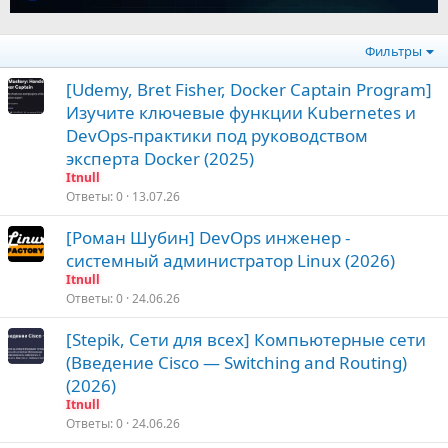
Фильтры
[Udemy, Bret Fisher, Docker Captain Program]
Изучите ключевые функции Kubernetes и
DevOps-практики под руководством
эксперта Docker (2025)
Itnull
Ответы
0
13.07.26
[Роман Шубин] DevOps инженер -
системный администратор Linux (2026)
Itnull
Ответы
0
24.06.26
[Stepik, Сети для всех] Компьютерные сети
(Введение Cisco — Switching and Routing)
(2026)
Itnull
Ответы
0
24.06.26