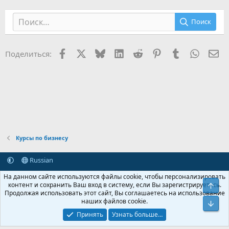
Поиск
Facebook
X (Twitter)
Bluesky
LinkedIn
Reddit
Pinterest
Tumblr
WhatsA
Эл
Поделиться:
Курсы по бизнесу
Russian
Обратная связь
Условия и правила
На данном сайте используются файлы cookie, чтобы персонализировать
Политика конфиденциальности
Помощь
Главная
R
контент и сохранить Ваш вход в систему, если Вы зарегистрируетесь.
Свер
S
Продолжая использовать этот сайт, Вы соглашаетесь на использование
S
наших файлов cookie.
®
Community platform by XenForo
© 2010-2026 XenForo Ltd.
Сниз
Крупнейший форум по обмену приватной информацией
Принять
Узнать больше…
© 2013-2026 ITNULL.me
|
XenForo® © 2026 XenForo Ltd.