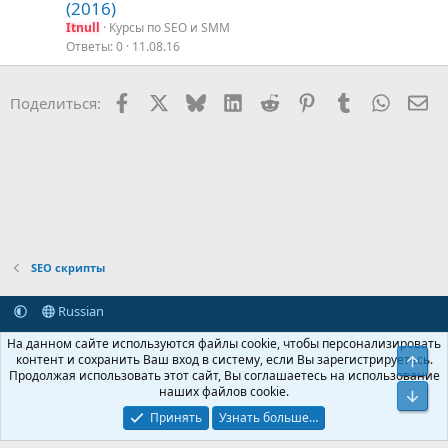
(2016)
Itnull
Курсы по SEO и SMM
Ответы
0
11.08.16
Facebook
X (Twitter)
Bluesky
LinkedIn
Reddit
Pinterest
Tumblr
WhatsA
Эл
Поделиться:
SEO скрипты
Russian
Обратная связь
Условия и правила
На данном сайте используются файлы cookie, чтобы персонализировать
Политика конфиденциальности
Помощь
Главная
R
контент и сохранить Ваш вход в систему, если Вы зарегистрируетесь.
Свер
S
Продолжая использовать этот сайт, Вы соглашаетесь на использование
S
наших файлов cookie.
®
Community platform by XenForo
© 2010-2026 XenForo Ltd.
Сниз
Крупнейший форум по обмену приватной информацией
Принять
Узнать больше…
© 2013-2026 ITNULL.me
|
XenForo® © 2026 XenForo Ltd.