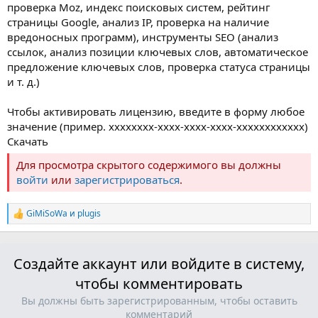
проверка Moz, индекс поисковых систем, рейтинг
страницы Google, анализ IP, проверка на наличие
вредоносных программ), инструменты SEO (анализ
ссылок, анализ позиции ключевых слов, автоматическое
предложение ключевых слов, проверка статуса страницы
и т. д.)
Чтобы активировать лицензию, введите в форму любое
значение (пример. xxxxxxxx-xxxx-xxxx-xxxx-xxxxxxxxxxxx)
Скачать
Для просмотра скрытого содержимого вы должны
войти
или
зарегистрироваться
.
GiMiSoWa
и
plugis
Р
е
а
к
Создайте аккаунт или войдите в систему,
ц
и
чтобы комментировать
и
:
Вы должны быть зарегистрированным, чтобы оставить
комментарий