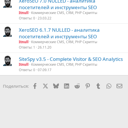
XeroSEO 7.0 NULLED - аналитика
посетителей и инструменты SEO
Itnull
Коммерческие CMS, CRM, PHP Скрипты
Ответы
0
23.03.22
XeroSEO 6.1.7 NULLED - аналитика
посетителей и инструменты SEO
Itnull
Коммерческие CMS, CRM, PHP Скрипты
Ответы
1
26.11.20
SiteSpy v3.5 - Complete Visitor & SEO Analytics
Itnull
Коммерческие CMS, CRM, PHP Скрипты
Ответы
0
07.09.17
Facebook
X (Twitter)
Bluesky
LinkedIn
Reddit
Pinterest
Tumblr
WhatsA
Эл
Поделиться: