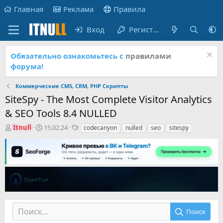
Главная
Реклама
Правила
Вход
Регистрация
Обязательно ознакомьтесь с
правилами
форума!
Коммерческие CMS, CRM, PHP Скрипты
SiteSpy - The Most Complete Visitor Analytics
& SEO Tools 8.4 NULLED
А
Д
Т
Itnull
15.02.24
codecanyon
nulled
seo
sitespy
в
а
е
т
т
г
о
а
и
р
н
т
а
е
ч
м
а
ы
л
а
Поиск