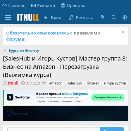
Главная
Реклама
Правила
Вход
Регистрация
Обязательно ознакомьтесь с
правилами
форума!
Курсы по бизнесу
[SalesHub и Игорь Кустов] Мастер группа 8:
Бизнес на Amazon - Перезагрузка
(Выжимка курса)
А
Д
Т
Itnull
07.12.20
amazon
saleshub
бизнес
игорь кустов
в
а
е
т
т
г
о
а
и
р
н
т
а
е
ч
м
а
ы
л
а