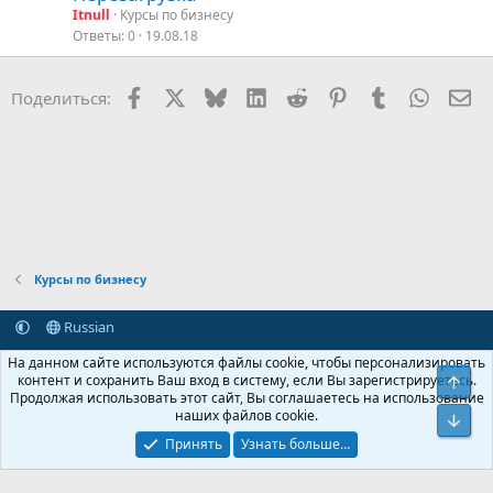
Itnull
Курсы по бизнесу
Ответы
0
19.08.18
Facebook
X (Twitter)
Bluesky
LinkedIn
Reddit
Pinterest
Tumblr
WhatsA
Эл
Поделиться:
Курсы по бизнесу
Russian
Обратная связь
Условия и правила
На данном сайте используются файлы cookie, чтобы персонализировать
Политика конфиденциальности
Помощь
Главная
R
контент и сохранить Ваш вход в систему, если Вы зарегистрируетесь.
Свер
S
Продолжая использовать этот сайт, Вы соглашаетесь на использование
S
наших файлов cookie.
®
Community platform by XenForo
© 2010-2026 XenForo Ltd.
Сниз
Крупнейший форум по обмену приватной информацией
Принять
Узнать больше…
© 2013-2026 ITNULL.me
|
XenForo® © 2026 XenForo Ltd.