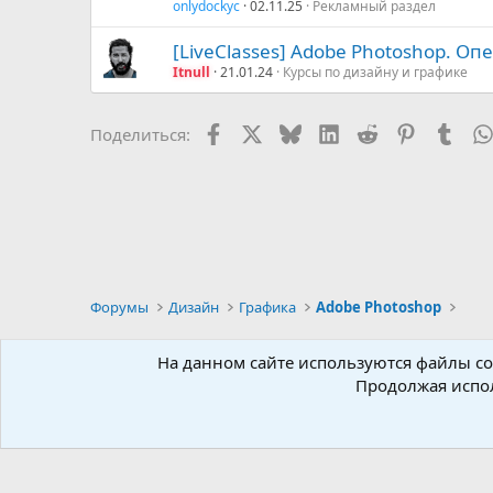
onlydockyc
02.11.25
Рекламный раздел
[LiveClasses] Adobe Photoshop. Оп
Itnull
21.01.24
Курсы по дизайну и графике
Facebook
X (Twitter)
Bluesky
LinkedIn
Reddit
Pinterest
Tumb
Поделиться:
Форумы
Дизайн
Графика
Adobe Photoshop
Russian
На данном сайте используются файлы coo
Продолжая испол