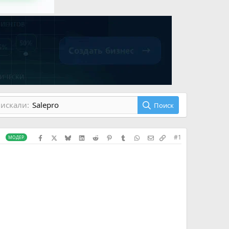
искали:
Salepro
Поиск
Facebook
X (Twitter)
Bluesky
LinkedIn
Reddit
Pinterest
Tumblr
WhatsApp
Электронная почта
Скопировать сс
#1
МОДЕР.