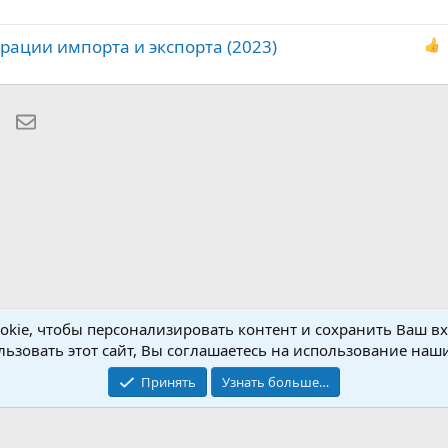
ерации импорта и экспорта (2023)
lr
WhatsApp
Электронная почта
Обратная связь
Условия и правила
kie, чтобы персонализировать контент и сохранить Ваш вхо
ьзовать этот сайт, Вы соглашаетесь на использование наши
®
Community platform by XenForo
© 2010-2026 XenForo Ltd.
Крупнейший форум по обмену приватной информацией
Принять
Узнать больше…
© 2013-2026 ITNULL.me
|
XenForo® © 2026 XenForo Ltd.