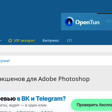
VIP аккаунт
Битрикс
СП
ума!
 экшенов для Adobe Photoshop