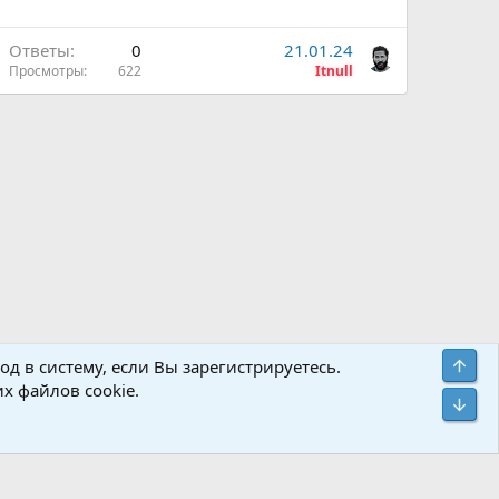
Ответы
0
21.01.24
Просмотры
622
Itnull
Политика конфиденциальности
Помощь
Главная
R
Свер
д в систему, если Вы зарегистрируетесь.
S
х файлов cookie.
S
Сниз