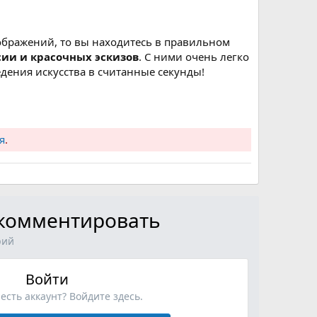
ображений, то вы находитесь в правильном
сии и красочных эскизов
. С ними очень легко
дения искусства в считанные секунды!
я
.
ы комментировать
рий
Войти
 есть аккаунт? Войдите здесь.