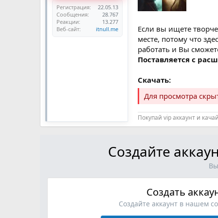
Регистрация
22.05.13
Сообщения
28.767
Реакции
13.277
Если вы ищете творч
Веб-сайт
itnull.me
месте, потому что зд
работать и Вы сможет
Поставляется с рас
Скачать:
Для просмотра скр
Покупай vip аккаунт и кача
Создайте аккаун
Вы
Создать аккау
Создайте аккаунт в нашем с