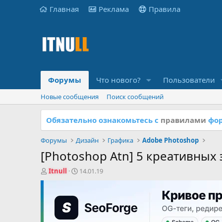
Главная
Реклама
Правила
Форумы
Что нового?
Пользователи
Новые сообщения
Поиск сообщений
Обязательно ознакомьтесь с
правилами
фор
Форумы
Дизайн
Графика
Adobe Photoshop
[Photoshop Atn] 5 креативных
А
Д
Itnull
14.01.19
в
а
т
т
о
а
р
н
т
а