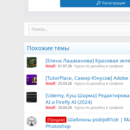
Регистрация
Похожие темы
[Елена Лашманова] Красивая зеле
Itnull
01.07.26
Курсы по дизайну и графике
[TutorPlace, Самир Юнусов] Adobe 
Itnull
25.03.26
Курсы по дизайну и графике
[Udemy, Куш Шарма] Редактирова
AI и Firefly AI (2024)
Itnull
20.04.26
Курсы по дизайну и графике
Шаблоны psd/pdf/cdr | М
[Продам]
Photoshop