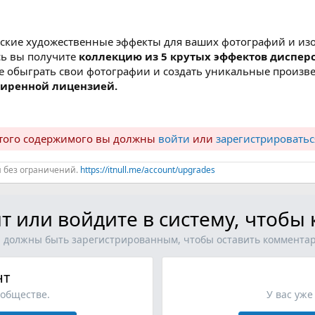
еские художественные эффекты для ваших фотографий и из
есь вы получите
коллекцию из 5 крутых эффектов диспер
е обыграть свои фотографии и создать уникальные произве
ширенной лицензией.
ытого содержимого вы должны
войти
или
зарегистрироватьс
й без ограничений.
https://itnull.me/account/upgrades
т или войдите в систему, чтоб
 должны быть зарегистрированным, чтобы оставить коммента
нт
ообществе.
У вас уже