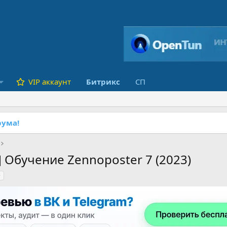
VIP аккаунт
Битрикс
СП
ума!
 Обучение Zennoposter 7 (2023)
е