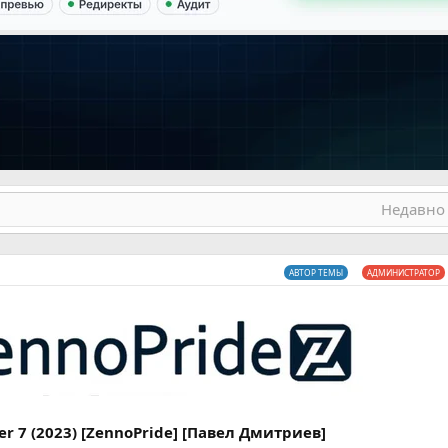
Недавно 
АВТОР ТЕМЫ
АДМИНИСТРАТОР
r 7 (2023) [ZennoPride] [Павел Дмитриев]