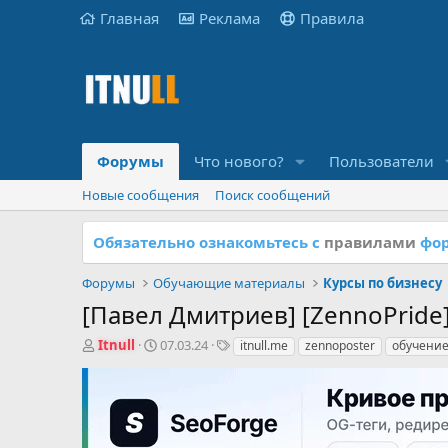
Главная
Реклама
Правила
Форумы
Что нового?
Пользователи
Новые сообщения
Поиск сообщений
Обязательно ознакомьтесь с
правилами
фор
Форумы
Обучающие материалы
Курсы по бизнесу
[Павел Дмитриев] [ZennoPride]
А
Д
Т
Itnull
07.03.24
itnull.me
zennoposter
обучени
в
а
е
т
т
г
о
а
и
р
н
т
а