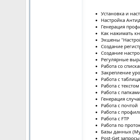
Установка и нас
Настройка Антид
Генерация профи
Как нажимать кн
Экшены "Настро
Создание регист
Создание настро
Регулярные выр
Работа со списк
Закрепление уро
Работа с таблиц
Работа с текстом
Работа с папкам
Генерация случ
Работа с почтой
Работа с профи
Работа с FTP
Работа по проток
Базы данных (M
Post-Get запросы