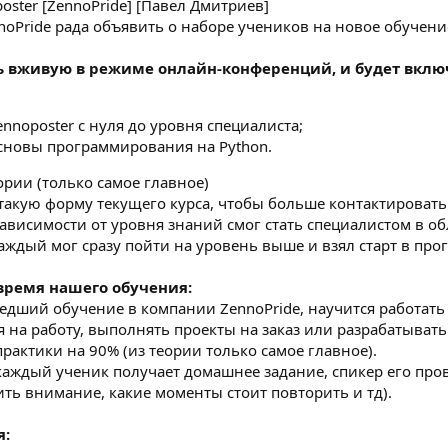
oster [ZennoPride] [Павел Дмитриев]
noPride рада объявить о наборе учеников на новое обучение
ь вживую в режиме онлайн-конференций, и будет включ
noposter с нуля до уровня специалиста;
сновы программирования на Python.
ории (только самое главное)
акую форму текущего курса, чтобы больше контактировать
ависимости от уровня знаний смог стать специалистом в об
каждый мог сразу пойти на уровень выше и взял старт в пр
 время нашего обучения:
дший обучение в компании ZennoPride, научится работать 
я на работу, выполнять проекты на заказ или разрабатыват
рактики на 90% (из теории только самое главное).
каждый ученик получает домашнее задание, спикер его пров
ить внимание, какие моменты стоит повторить и тд).
я: