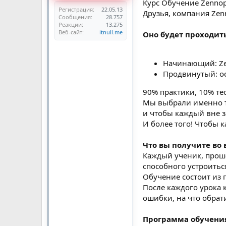
Курс Обучение Zennop
Регистрация
22.05.13
Друзья, компания Zen
Сообщения
28.757
Реакции
13.275
Веб-сайт
itnull.me
Оно будет проходит
Начинающий: Zen
Продвинутый: о
90% практики, 10% те
Мы выбрали именно т
и чтобы каждый вне з
И более того! Чтобы 
Что вы получите во
Каждый ученик, проше
способного устроитьс
Обучение состоит из п
После каждого урока 
ошибки, на что обрат
Программа обучени