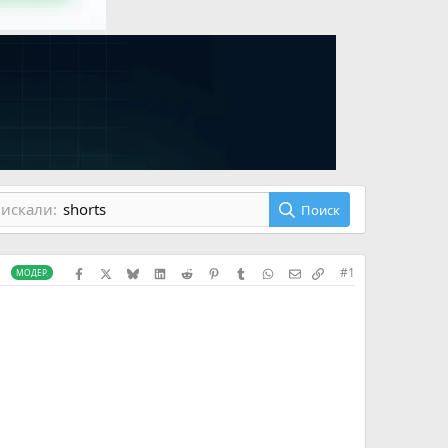
искали:
shorts
Поиск
Facebook
X (Twitter)
Bluesky
LinkedIn
Reddit
Pinterest
Tumblr
WhatsApp
Электронная почта
Скопировать сс
#1
МОДЕР.