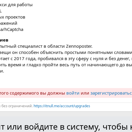
кси для работы
L
ых проектов
ражений
ha/hCaptcha
риев
ытный специалист в области Zennoposter.
вещи он способен объяснить простыми понятными словами,
ает с 2017 года, пробивался в эту сферу с нуля и без денег,
ть время и гладко пройти весь путь от начинающего до вы
и.
ытого содержимого вы должны
войти
или
зарегистрироватьс
й без ограничений.
https://itnull.me/account/upgrades
т или войдите в систему, чтоб