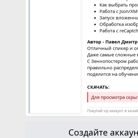
Как выбрать про
Работа с Json/XM
Запуск вложенн
Обработка изоб
Работа с reCaptc
Автор - Павел Дмит
Отличный спикер и оп
Даже самые сложные 
С Зеннопостером работ
правильно распредели
поделится на обучени
СКАЧАТЬ:
Для просмотра скр
Покупай vip аккаунт и кача
Создайте аккаун