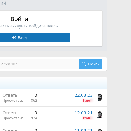
рий
Войти
 есть аккаунт? Войдите здесь.
Вход
 искали:
Поиск
Ответы
0
22.03.23
Просмотры
862
Itnull
Ответы
0
12.03.21
Просмотры
974
Itnull
Ответы
0
11.03.21