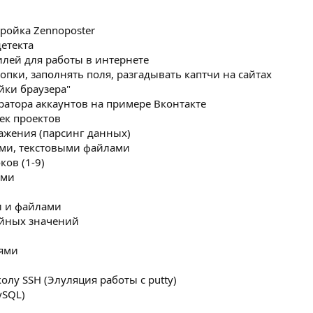
тройка Zennoposter
етекта
лей для работы в интернете
опки, заполнять поля, разгадывать каптчи на сайтах
йки браузера"
ратора аккаунтов на примере Вконтакте
ек проектов
ажения (парсинг данных)
ами, текстовыми файлами
ков (1-9)
ами
и и файлами
айных значений
лями
олу SSH (Элуляция работы с putty)
ySQL)