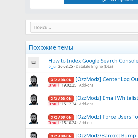
Похожие темы
How to Index Google Search Consol
bijju
20.08.25
DataLife Engine (DLE)
[OzzModz] Center Log Ou
XF2 ADD-ON
Itnull
19.02.25
Add-ons
[OzzModz] Email Whitelis
XF2 ADD-ON
Itnull
15.12.24
Add-ons
[OzzModz] Force Users T
XF2 ADD-ON
Itnull
15.10.24
Add-ons
[OzzModz/Banxix] Bump 
XF2 ADD-ON