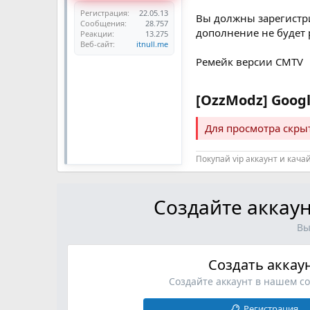
Регистрация
22.05.13
Вы должны зарегистри
Сообщения
28.757
дополнение не будет 
Реакции
13.275
Веб-сайт
itnull.me
Ремейк версии CMTV
[OzzModz] Google
Для просмотра скр
Покупай vip аккаунт и кача
Создайте аккаун
Вы
Создать аккау
Создайте аккаунт в нашем с
Регистрация