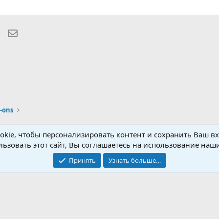
lr
WhatsApp
Электронная почта
-ons
Обратная связь
Условия и правила
kie, чтобы персонализировать контент и сохранить Ваш вхо
ьзовать этот сайт, Вы соглашаетесь на использование наши
®
Community platform by XenForo
© 2010-2026 XenForo Ltd.
Крупнейший форум по обмену приватной информацией
Принять
Узнать больше…
© 2013-2026 ITNULL.me
|
XenForo® © 2026 XenForo Ltd.