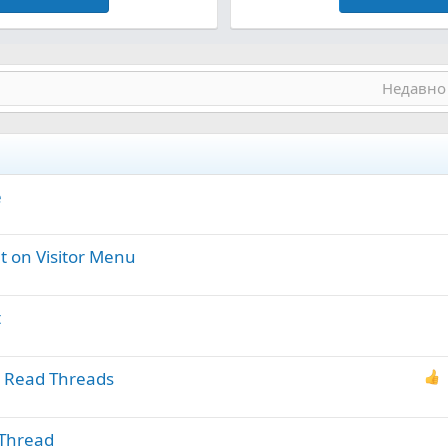
Недавно
e
t on Visitor Menu
t
o Read Threads
Thread