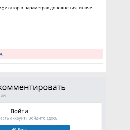
ификатор в параметрах дополнения, иначе
я
.
ы комментировать
рий
Войти
 есть аккаунт? Войдите здесь.
Вход