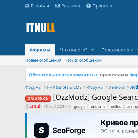
Главная
Реклама
Правила
Форумы
Что нового?
Пользователи
Новые сообщения
Поиск сообщений
Обязательно ознакомьтесь с
правилами
фор
Форумы
PHP Scripts & CMS
Форумы
XenForo
Add
[OzzModz] Google Sear
XF2 ADD-ON
А
Д
Т
Itnull
22.12.24
google
itnull.me
nulled
ozzmo
в
а
е
т
т
г
о
а
и
р
н
т
а