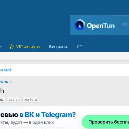
VIP аккаунт
Битрикс
СП
ума!
-ons
ch
dz
search
xenforo