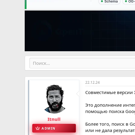
е
ч
м
а
ы
л
а
22.12.24
Совместимые версии XF
Это дополнение интег
помощью поиска Goog
Itnull
Более того, поиск в 
ADMIN
или не дала результат