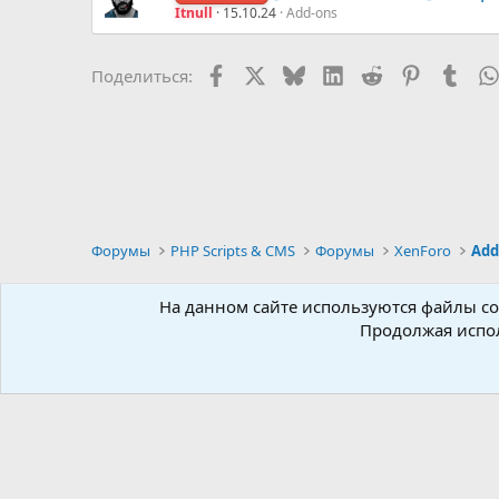
Itnull
15.10.24
Add-ons
Facebook
X (Twitter)
Bluesky
LinkedIn
Reddit
Pinterest
Tumb
Поделиться:
Форумы
PHP Scripts & CMS
Форумы
XenForo
Add
Russian
На данном сайте используются файлы coo
Продолжая испол