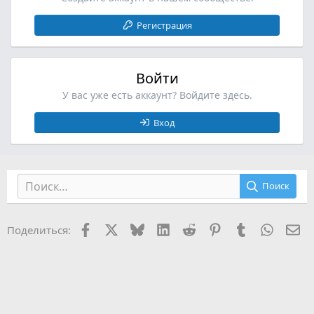
Регистрация
Войти
У вас уже есть аккаунт? Войдите здесь.
Вход
Поиск
Facebook
X (Twitter)
Bluesky
LinkedIn
Reddit
Pinterest
Tumblr
WhatsA
Эл
Поделиться: