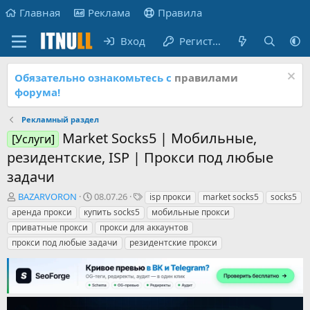
Главная
Реклама
Правила
Вход
Регистрация
Обязательно ознакомьтесь с
правилами
форума!
Рекламный раздел
Market Socks5 | Мобильные,
[Услуги]
резидентские, ISP | Прокси под любые
задачи
А
Д
Т
BAZARVORON
08.07.26
isp прокси
market socks5
socks5
в
а
е
аренда прокси
купить socks5
мобильные прокси
т
т
г
приватные прокси
прокси для аккаунтов
о
а
и
прокси под любые задачи
резидентские прокси
р
н
т
а
е
ч
м
а
ы
л
а