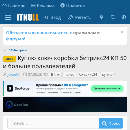
Главная
Реклама
Правила
Вход
Регистрация
Обязательно ознакомьтесь с
правилами
форума!
1С-Битрикс
Куплю ключ коробки битрикс24 КП 50
ИЩУ
и больше пользователей
А
Д
Т
jokerkh
07.06.23
Bitrix
nulled
битрикс24
куплю
в
а
е
т
т
г
о
а
и
р
н
т
а
е
ч
м
а
ы
л
а
Поиск