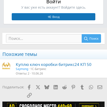
Войти
У вас уже есть аккаунт? Войдите здесь.
Вход
Поиск
Похожие темы
Куплю ключ коробки битрикс24 КП 50
Saymong
1С-Битрикс
Ответы
2
10.06.26
Facebook
X (Twitter)
Bluesky
LinkedIn
Reddit
Pinterest
Tumblr
WhatsA
Эл
Поделиться:
Ссылка