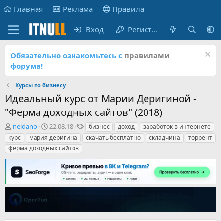
Главная
Реклама
Правила
Вход
Регистрация
Обязательно ознакомьтесь с
правилами
форума!
Курсы по бизнесу
Идеальный курс от Марии Деригиной -
"Ферма доходных сайтов" (2018)
А
Д
Т
neldano
22.08.18
бизнес
доход
заработок в интернете
в
а
е
курс
мария деригина
скачать бесплатно
складчина
торрент
т
т
г
ферма доходных сайтов
о
а
и
р
н
т
а
е
ч
м
а
ы
л
а