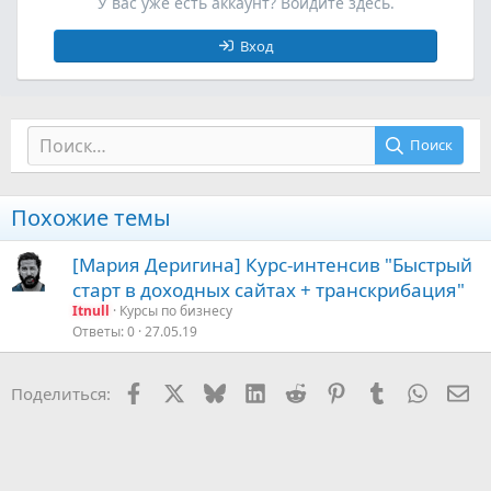
У вас уже есть аккаунт? Войдите здесь.
Вход
Поиск
Похожие темы
[Мария Деригина] Курс-интенсив "Быстрый
старт в доходных сайтах + транскрибация"
Itnull
Курсы по бизнесу
Ответы
0
27.05.19
Facebook
X (Twitter)
Bluesky
LinkedIn
Reddit
Pinterest
Tumblr
WhatsA
Эл
Поделиться: