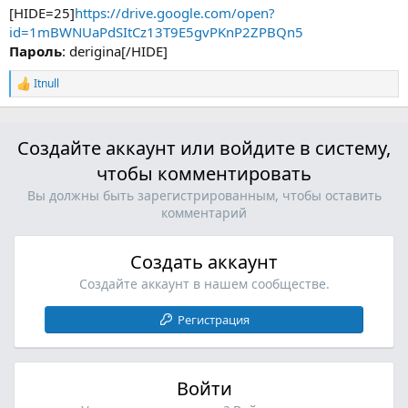
[HIDE=25]
https://drive.google.com/open?
id=1mBWNUaPdSItCz13T9E5gvPKnP2ZPBQn5
Пароль
: derigina[/HIDE]
Itnull
Р
е
а
к
Создайте аккаунт или войдите в систему,
ц
и
чтобы комментировать
и
:
Вы должны быть зарегистрированным, чтобы оставить
комментарий
Создать аккаунт
Создайте аккаунт в нашем сообществе.
Регистрация
Войти