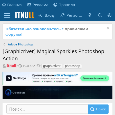
Главная
Реклама
Правила
Вход
Регистрация
Обязательно ознакомьтесь с
правилами
форума!
Adobe Photoshop
[Graphicriver] Magical Sparkles Photoshop
Action
А
Д
Т
Itnull
19.09.22
graphicriver
photoshop
в
а
е
т
т
г
о
а
и
р
н
т
а
е
ч
м
а
ы
л
а
Поиск