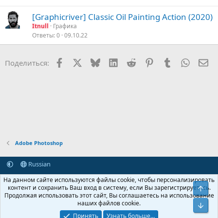
[Graphicriver] Classic Oil Painting Action (2020)
Itnull
Графика
Ответы
0
09.10.22
Facebook
X (Twitter)
Bluesky
LinkedIn
Reddit
Pinterest
Tumblr
WhatsA
Эл
Поделиться:
Adobe Photoshop
Russian
Обратная связь
Условия и правила
На данном сайте используются файлы cookie, чтобы персонализировать
Политика конфиденциальности
Помощь
Главная
R
контент и сохранить Ваш вход в систему, если Вы зарегистрируетесь.
Свер
S
Продолжая использовать этот сайт, Вы соглашаетесь на использование
S
наших файлов cookie.
®
Community platform by XenForo
© 2010-2026 XenForo Ltd.
Сниз
Крупнейший форум по обмену приватной информацией
Принять
Узнать больше…