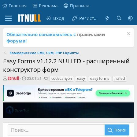
Главная
Реклама
Правила
Вход
Регистрация
Обязательно ознакомьтесь с
правилами
форума!
Коммерческие CMS, CRM, PHP Скрипты
Easy Forms v1.12.2 NULLED - расширенный
конструктор форм
А
Д
Т
Itnull
23.01.21
codecanyon
easy
easy forms
nulled
в
а
е
т
т
г
о
а
и
р
н
т
а
е
ч
м
а
ы
л
а
Поиск