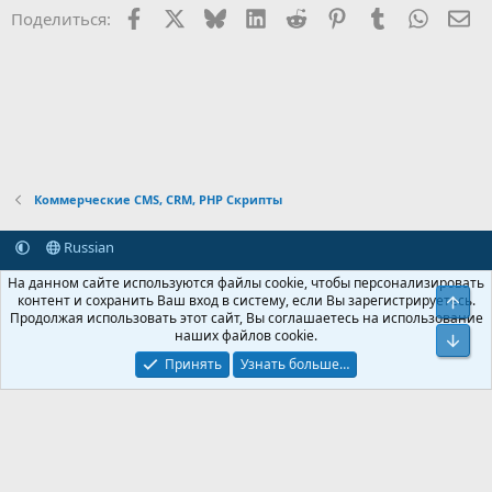
Facebook
X (Twitter)
Bluesky
LinkedIn
Reddit
Pinterest
Tumblr
WhatsA
Эл
Поделиться:
Коммерческие CMS, CRM, PHP Скрипты
Russian
Обратная связь
Условия и правила
На данном сайте используются файлы cookie, чтобы персонализировать
Политика конфиденциальности
Помощь
Главная
R
контент и сохранить Ваш вход в систему, если Вы зарегистрируетесь.
Свер
S
Продолжая использовать этот сайт, Вы соглашаетесь на использование
S
наших файлов cookie.
®
Community platform by XenForo
© 2010-2026 XenForo Ltd.
Сниз
Крупнейший форум по обмену приватной информацией
Принять
Узнать больше…
© 2013-2026 ITNULL.me
|
XenForo® © 2026 XenForo Ltd.