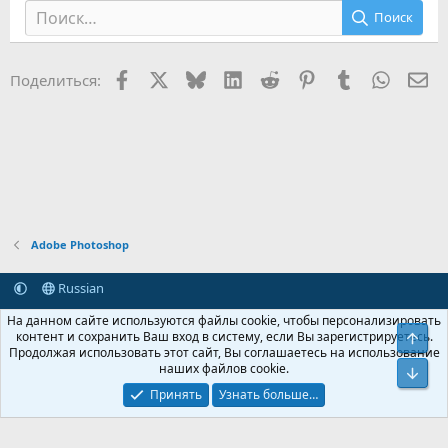
Поиск
Facebook
X (Twitter)
Bluesky
LinkedIn
Reddit
Pinterest
Tumblr
WhatsA
Эл
Поделиться:
Adobe Photoshop
Russian
Обратная связь
Условия и правила
На данном сайте используются файлы cookie, чтобы персонализировать
Политика конфиденциальности
Помощь
Главная
R
контент и сохранить Ваш вход в систему, если Вы зарегистрируетесь.
Свер
S
Продолжая использовать этот сайт, Вы соглашаетесь на использование
S
наших файлов cookie.
®
Community platform by XenForo
© 2010-2026 XenForo Ltd.
Сниз
Крупнейший форум по обмену приватной информацией
Принять
Узнать больше…
© 2013-2026 ITNULL.me
|
XenForo® © 2026 XenForo Ltd.