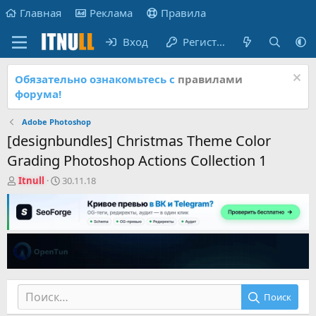
Главная
Реклама
Правила
Вход
Регистрация
Обязательно ознакомьтесь с
правилами
форума!
Adobe Photoshop
[designbundles] Christmas Theme Color
Grading Photoshop Actions Collection 1
А
Д
Itnull
30.11.18
в
а
т
т
о
а
р
н
т
а
е
ч
м
а
ы
л
а
Поиск