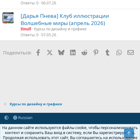
Ответы
0
06.07.26
[Дарья Пнева] Клуб иллюстрации
Волшебные миры (апрель 2026)
Itnull
Курсы по дизайну и графике
Ответы
0
07.05.26
Facebook
X (Twitter)
Bluesky
LinkedIn
Reddit
Pinterest
Tumblr
WhatsA
Эл
Поделиться:
Курсы по дизайну и графике
Russian
Обратная связь
Условия и правила
На данном сайте используются файлы cookie, чтобы персонализировать
Политика конфиденциальности
Помощь
Главная
R
контент и сохранить Ваш вход в систему, если Вы зарегистрируетесь.
Свер
S
Продолжая использовать этот сайт, Вы соглашаетесь на использование