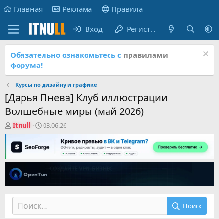
Главная
Реклама
Правила
Вход
Регистрация
Обязательно ознакомьтесь с
правилами
форума!
Курсы по дизайну и графике
[Дарья Пнева] Клуб иллюстрации
Волшебные миры (май 2026)
А
Д
Itnull
03.06.26
в
а
т
т
о
а
р
н
т
а
е
ч
м
а
ы
л
а
Поиск