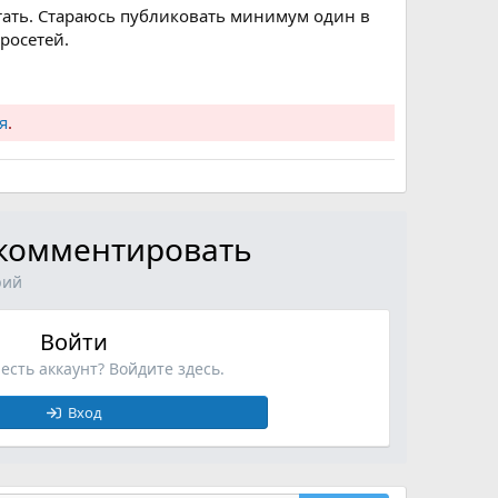
тать. Стараюсь публиковать минимум один в
росетей.
я
.
ы комментировать
рий
Войти
 есть аккаунт? Войдите здесь.
Вход