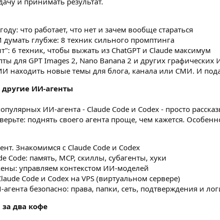
дачу и принимать результат.
оду: что работает, что нет и зачем вообще стараться
И думать глубже: 8 техник сильного промптинга
т": 6 техник, чтобы выжать из ChatGPT и Claude максимум
пты для GPT Images 2, Nano Banana 2 и других графических
И находить новые темы для блога, канала или СМИ. И под
и другие ИИ-агенты
пулярных ИИ-агента - Claude Code и Codex - просто рассказ
ерьте: поднять своего агента проще, чем кажется. Особен
ент. Знакомимся с Claude Code и Codex
de Code: память, MCP, скиллы, субагенты, хуки
кены: управляем контекстом ИИ-моделей
laude Code и Codex на VPS (виртуальном сервере)
-агента безопасно: права, папки, сеть, подтверждения и лог
 за два кофе