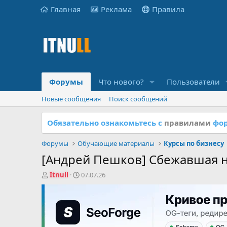
Главная
Реклама
Правила
Форумы
Что нового?
Пользователи
Новые сообщения
Поиск сообщений
Обязательно ознакомьтесь с
правилами
фор
Форумы
Обучающие материалы
Курсы по бизнесу
[Андрей Пешков] Сбежавшая не
А
Д
Itnull
07.07.26
в
а
т
т
о
а
р
н
т
а