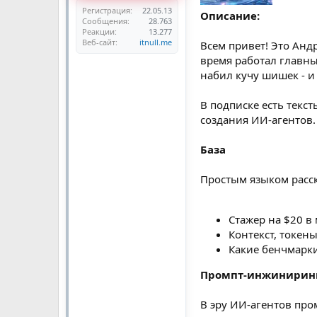
Регистрация
22.05.13
Описание:
Сообщения
28.763
Реакции
13.277
Веб-сайт
itnull.me
Всем привет! Это Андр
время работал главн
набил кучу шишек - и
В подписке есть текс
создания ИИ-агентов.
База
Простым языком расск
Стажер на $20 в 
Контекст, токены
Какие бенчмарк
Промпт-инжинирин
В эру ИИ-агентов про