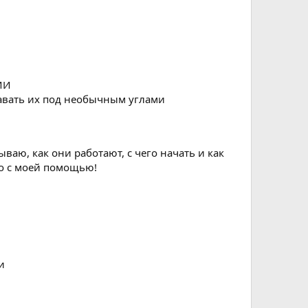
 ИИ
авать их под необычным углами
ываю, как они работают, с чего начать и как
но с моей помощью!
и