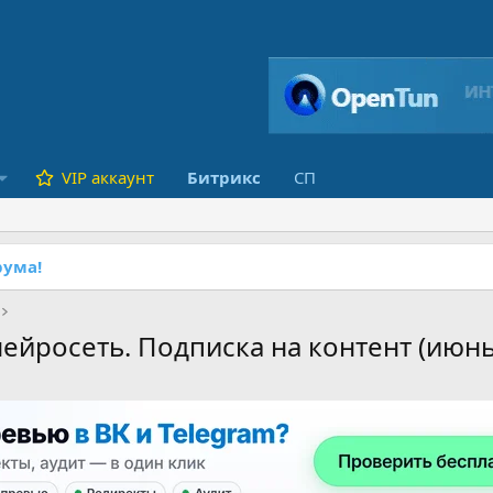
VIP аккаунт
Битрикс
СП
ума!
йросеть. Подписка на контент (июнь