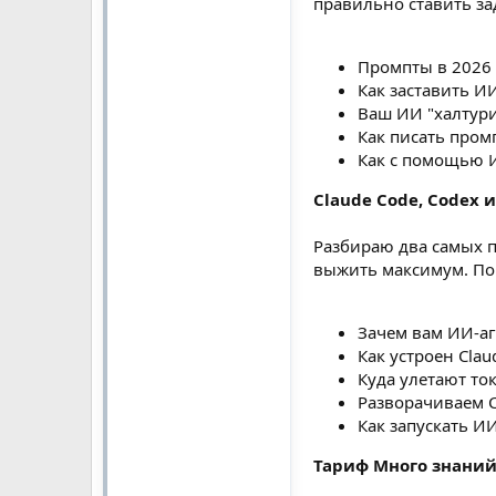
правильно ставить за
Промпты в 2026 г
Как заставить И
Ваш ИИ "халтури
Как писать пром
Как с помощью И
Claude Code, Codex 
Разбираю два самых по
выжить максимум. Пов
Зачем вам ИИ-аг
Как устроен Clau
Куда улетают то
Разворачиваем C
Как запускать ИИ
Тариф Много знаний