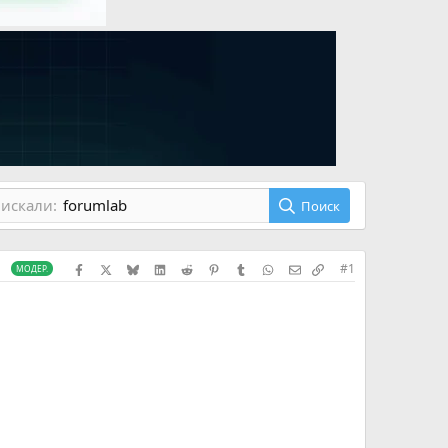
искали:
forumlab
Поиск
Facebook
X (Twitter)
Bluesky
LinkedIn
Reddit
Pinterest
Tumblr
WhatsApp
Электронная почта
Скопировать сс
#1
МОДЕР.