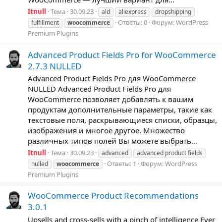
Itnull
Тема
30.09.23
ald
aliexpress
dropshipping
Ответы: 0
Форум:
WordPress
fulfillment
woocommerce
Premium Plugins
Advanced Product Fields Pro for WooCommerce
2.7.3 NULLED
Advanced Product Fields Pro для WooCommerce
NULLED Advanced Product Fields Pro для
WooCommerce позволяет добавлять к вашим
продуктам дополнительные параметры, такие как
текстовые поля, раскрывающиеся списки, образцы,
изображения и многое другое. Множество
различных типов полей Вы можете выбрать...
Itnull
Тема
30.09.23
advanced
advanced product fields
Ответы: 1
Форум:
WordPress
nulled
woocommerce
Premium Plugins
WooCommerce Product Recommendations
3.0.1
Upsells and cross-sells with a pinch of intelligence Ever