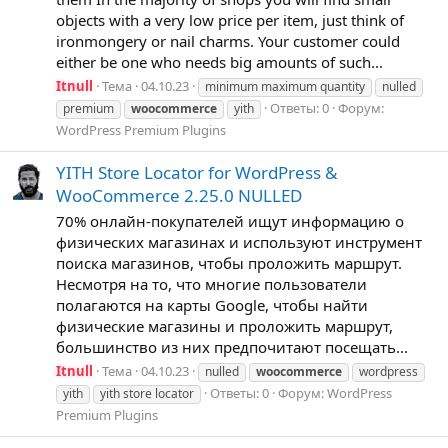
objects with a very low price per item, just think of
ironmongery or nail charms. Your customer could
either be one who needs big amounts of such...
Itnull
Тема
04.10.23
minimum maximum quantity
nulled
Ответы: 0
Форум:
premium
woocommerce
yith
WordPress Premium Plugins
YITH Store Locator for WordPress &
WooCommerce 2.25.0 NULLED
70% онлайн-покупателей ищут информацию о
физических магазинах и используют инструмент
поиска магазинов, чтобы проложить маршрут.
Несмотря на то, что многие пользователи
полагаются на карты Google, чтобы найти
физические магазины и проложить маршрут,
большинство из них предпочитают посещать...
Itnull
Тема
04.10.23
nulled
woocommerce
wordpress
Ответы: 0
Форум:
WordPress
yith
yith store locator
Premium Plugins