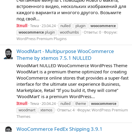
считанные минуты с помощью нового макета,
встроенного видео, нескольких изображений для
каждого варианта и многого другого. Возьмите
под свой...
Itnull
Тема
23.04.24
nulled
plugin
woocommerce
Ответы: 0
Форум:
woocommerce
plugin
woothumbs
WordPress Premium Plugins
WoodMart - Multipurpose WooCommerce
Theme by xtemos 7.5.1 NULLED
WoodMart NULLED WooCommerce WordPress Theme
WoodMart is a premium theme optimized for creating
WooCommerce online stores that provides a super-fast
interface for the ultimate user experience Business,
Marketplace, Retail “If you build it, they will come”
‘WoodMart’ is a premium WordPress...
Itnull
Тема
20.04.24
nulled
theme
woocommerce
Ответы: 4
Форум:
WordPress Premium
woodmart
xtemos
Themes
WooCommerce FedEx Shipping 3.9.1