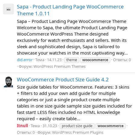
Sapa - Product Landing Page WooCommerce
Theme 1.0.11
Sapa – Product Landing Page WooCommerce Theme
Welcome to Sapa, the ultimate Product Landing Page
WooCommerce WordPress Theme designed
exclusively for watch enthusiasts and sellers. With its
sleek and sophisticated design, Sapa is tailored to
showcase your watches in the most captivating way...
did.error
Тема
14.11.23
Ответы: 0
theme
woocommerce
Форум:
WordPress Premium Themes
WooCommerce Product Size Guide 4.2
Size guide tables for WooCommerce. Features: 3 skins
+ filters to add your own add guide for multiple
categories or just a single product create multiple
tables in one size guide sample size guides included for
fast start! LESS files included no HTML knowledge
required – easily create table...
Itnull
Тема
31.10.23
product size guide
woocommerce
Ответы: 0
Форум:
WordPress Premium Plugins