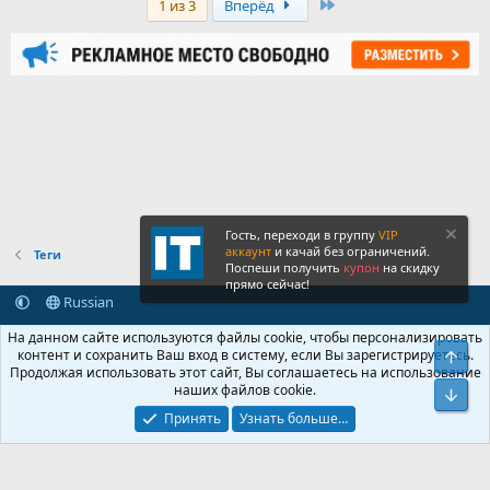
Last
1 из 3
Вперёд
Гость, переходи в группу
VIP
аккаунт
и качай без ограничений.
Теги
Поспеши получить
купон
на скидку
прямо сейчас!
Russian
Обратная связь
Условия и правила
На данном сайте используются файлы cookie, чтобы персонализировать
Политика конфиденциальности
Помощь
Главная
R
контент и сохранить Ваш вход в систему, если Вы зарегистрируетесь.
Свер
S
Продолжая использовать этот сайт, Вы соглашаетесь на использование
S
наших файлов cookie.
®
Community platform by XenForo
© 2010-2026 XenForo Ltd.
Сниз
Крупнейший форум по обмену приватной информацией
Принять
Узнать больше…
© 2013-2026 ITNULL.me
|
XenForo® © 2026 XenForo Ltd.