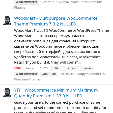
Ответы: 0
Форум:
WordPress Premium
woocommerce
Plugins
WoodMart - Multipurpose WooCommerce
Theme Premium 7.3.2 NULLED
WoodMart NULLED WooCommerce WordPress Theme
WoodMart— это тема премиум-класса,
оптимизированная для создания интернет-
магазинов WooCommerce и обеспечивающая
сверхбыстрый интерфейс для максимального
удобства пользователей. Business, Marketplace,
Retail “If you build it, they will come”...
Itnull
Тема
05.10.23
nulled
premium
theme
Ответы: 0
Форум:
WordPress
woocommerce
woodmart
Premium Themes
YITH WooCommerce Minimum Maximum
Quantity Premium 1.33.0 NULLED
Guide your users to the correct purchase of some
products and set minimum or maximum quantity for
them In the majority of shops you will find small