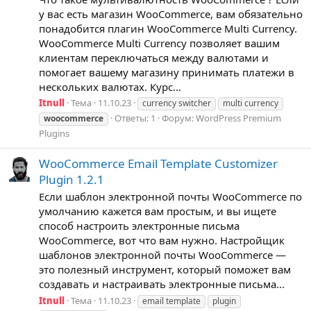
у вас есть магазин WooCommerce, вам обязательно
понадобится плагин WooCommerce Multi Currency.
WooCommerce Multi Currency позволяет вашим
клиентам переключаться между валютами и
помогает вашему магазину принимать платежи в
нескольких валютах. Курс...
Itnull
Тема
11.10.23
currency switcher
multi currency
Ответы: 1
Форум:
WordPress Premium
woocommerce
Plugins
WooCommerce Email Template Customizer
Plugin 1.2.1
Если шаблон электронной почты WooCommerce по
умолчанию кажется вам простым, и вы ищете
способ настроить электронные письма
WooCommerce, вот что вам нужно. Настройщик
шаблонов электронной почты WooCommerce —
это полезный инструмент, который поможет вам
создавать и настраивать электронные письма...
Itnull
Тема
11.10.23
email template
plugin