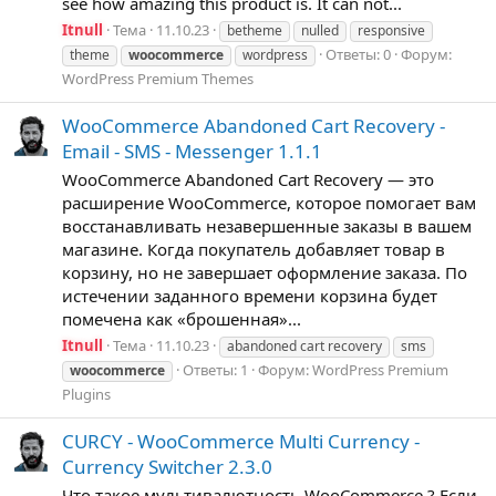
see how amazing this product is. It can not...
Itnull
Тема
11.10.23
betheme
nulled
responsive
Ответы: 0
Форум:
theme
woocommerce
wordpress
WordPress Premium Themes
WooCommerce Abandoned Cart Recovery -
Email - SMS - Messenger 1.1.1
WooCommerce Abandoned Cart Recovery — это
расширение WooCommerce, которое помогает вам
восстанавливать незавершенные заказы в вашем
магазине. Когда покупатель добавляет товар в
корзину, но не завершает оформление заказа. По
истечении заданного времени корзина будет
помечена как «брошенная»...
Itnull
Тема
11.10.23
abandoned cart recovery
sms
Ответы: 1
Форум:
WordPress Premium
woocommerce
Plugins
CURCY - WooCommerce Multi Currency -
Currency Switcher 2.3.0
Что такое мультивалютность WooCommerce ? Если