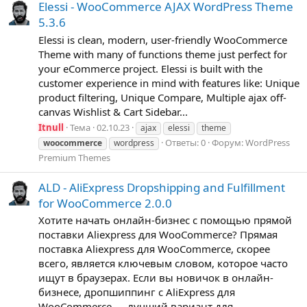
Elessi - WooCommerce AJAX WordPress Theme
5.3.6
Elessi is clean, modern, user-friendly WooCommerce
Theme with many of functions theme just perfect for
your eCommerce project. Elessi is built with the
customer experience in mind with features like: Unique
product filtering, Unique Compare, Multiple ajax off-
canvas Wishlist & Cart Sidebar...
Itnull
Тема
02.10.23
ajax
elessi
theme
Ответы: 0
Форум:
WordPress
woocommerce
wordpress
Premium Themes
ALD - AliExpress Dropshipping and Fulfillment
for WooCommerce 2.0.0
Хотите начать онлайн-бизнес с помощью прямой
поставки Aliexpress для WooCommerce? Прямая
поставка Aliexpress для WooCommerce, скорее
всего, является ключевым словом, которое часто
ищут в браузерах. Если вы новичок в онлайн-
бизнесе, дропшиппинг с AliExpress для
WooCommerce — лучший вариант для...