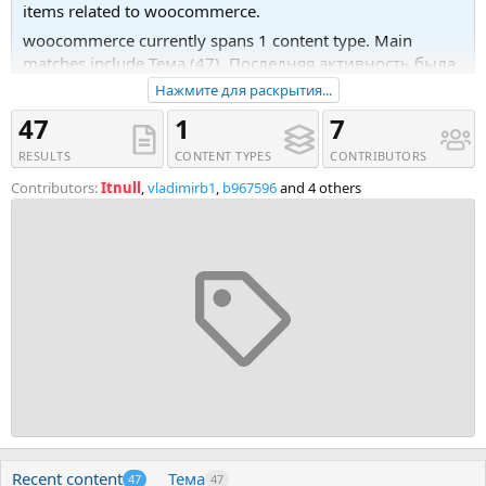
items related to woocommerce.
woocommerce currently spans 1 content type. Main
matches include Тема (47). Последняя активность была
23.04.24 в 17:58.
Нажмите для раскрытия...
Recent tagged content includes Тема 'Flux Checkout for
47
1
7
WooCommerce 2.10.0 NULLED', Тема 'WooThumbs for
RESULTS
CONTENT TYPES
CONTRIBUTORS
WooCommerce Plugin 5.7.1 NULLED' and Тема
'WoodMart - Multipurpose WooCommerce Theme by
Contributors:
Itnull
,
vladimirb1
,
b967596
and 4 others
xtemos 7.5.1 NULLED'.
Recent content
Тема
47
47