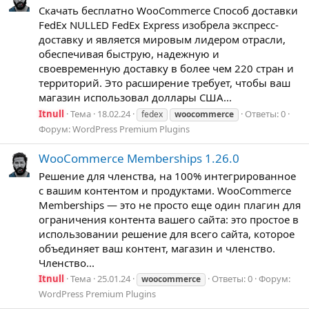
Скачать бесплатно WooCommerce Способ доставки
FedEx NULLED FedEx Express изобрела экспресс-
доставку и является мировым лидером отрасли,
обеспечивая быструю, надежную и
своевременную доставку в более чем 220 стран и
территорий. Это расширение требует, чтобы ваш
магазин использовал доллары США...
Itnull
Тема
18.02.24
Ответы: 0
fedex
woocommerce
Форум:
WordPress Premium Plugins
WooCommerce Memberships 1.26.0
Решение для членства, на 100% интегрированное
с вашим контентом и продуктами. WooCommerce
Memberships — это не просто еще один плагин для
ограничения контента вашего сайта: это простое в
использовании решение для всего сайта, которое
объединяет ваш контент, магазин и членство.
Членство...
Itnull
Тема
25.01.24
Ответы: 0
Форум:
woocommerce
WordPress Premium Plugins