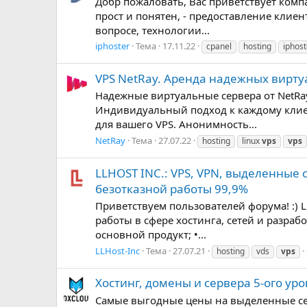
Добр пожаловать, Вас приветствует комп
прост и понятен, - предоставление клие
вопросе, технологии...
iphoster
Тема
17.11.22
cpanel
hosting
iphost
VPS NetRay. Аренда надежных вирт
Надежные виртуальные сервера от NetRa
Индивидуальный подход к каждому клие
для вашего VPS. Анонимность...
NetRay
Тема
27.07.22
hosting
linux
vps
vps
LLHOST INC.: VPS, VPN, выделенные 
безотказной работы 99,9%
Приветствуем пользователей форума! :) 
работы в сфере хостинга, сетей и разраб
основной продукт; •...
LLHost-Inc
Тема
27.07.21
hosting
vds
vps
Хостинг, домены и сервера 5-ого ур
Самые выгодные цены на выделенные сер