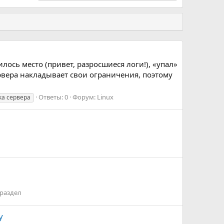
ось место (привет, разросшиеся логи!), «упал»
рвера накладывает свои ограничения, поэтому
Ответы: 0
Форум:
Linux
ка сервера
раздел
у