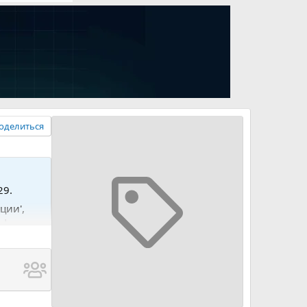
оделиться
29.
ции',
 |