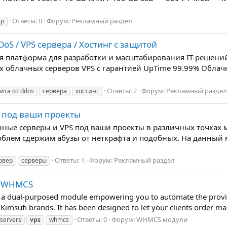
Ответы: 0
Форум:
Рекламный раздел
ер
DoS / VPS сервера / Хостинг с защитой
я платформа для разработки и масштабирования IT-решений
блачных серверов VPS с гарантией UpTime 99.99% Облачные
Ответы: 2
Форум:
Рекламный раздел
ита от ddos
сервера
хостинг
 под ваши проекты
ые серверы и VPS под ваши проекты в различных точках м
з проблем сдержим абузы от неткрафта и подобных. На данны
Ответы: 1
Форум:
Рекламный раздел
рвер
серверы
or WHMCS
a dual-purposed module empowering you to automate the provis
Kimsufi brands. It has been designed to let your clients order mac
Ответы: 0
Форум:
WHMCS модули
servers
vps
whmcs