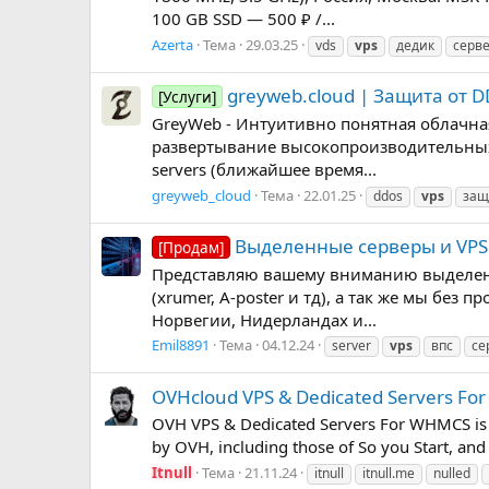
100 GB SSD — 500 ₽ /...
Azerta
Тема
29.03.25
vds
vps
дедик
серв
greyweb.cloud | Защита от D
[Услуги]
GreyWeb - Интуитивно понятная облачна
развертывание высокопроизводительных о
servers (ближайшее время...
greyweb_cloud
Тема
22.01.25
ddos
vps
защ
Выделенные серверы и VPS
[Продам]
Представляю вашему вниманию выделенн
(xrumer, A-poster и тд), а так же мы бе
Норвегии, Нидерландах и...
Emil8891
Тема
04.12.24
server
vps
впс
се
OVHcloud VPS & Dedicated Servers F
OVH VPS & Dedicated Servers For WHMCS is 
by OVH, including those of So you Start, and 
Itnull
Тема
21.11.24
itnull
itnull.me
nulled