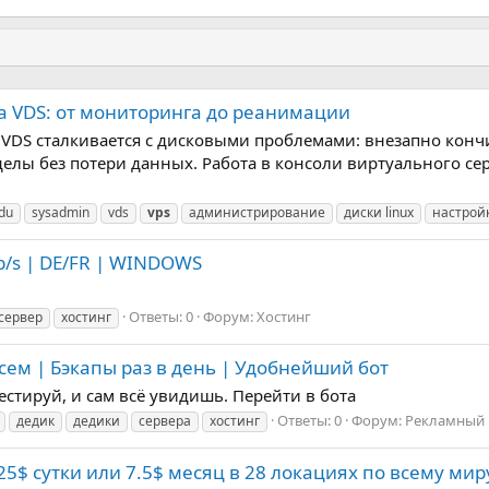
на VDS: от мониторинга до реанимации
DS сталкивается с дисковыми проблемами: внезапно кончил
делы без потери данных. Работа в консоли виртуального се
du
sysadmin
vds
vps
администрирование
диски linux
настрой
b/s | DE/FR | WINDOWS
Ответы: 0
Форум:
Хостинг
сервер
хостинг
всем | Бэкапы раз в день | Удобнейший бот
стируй, и сам всё увидишь. Перейти в бота
Ответы: 0
Форум:
Рекламный 
дедик
дедики
сервера
хостинг
25$ сутки или 7.5$ месяц в 28 локациях по всему мир