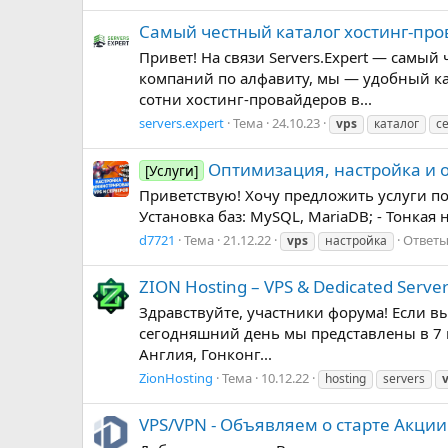
Самый честный каталог хостинг-пр
Привет! На связи Servers.Expert — самы
компаний по алфавиту, мы ― удобный кат
сотни хостинг-провайдеров в...
servers.expert
Тема
24.10.23
vps
каталог
с
Оптимизация, настройка и 
[Услуги]
Приветствую! Хочу предложить услуги по
Установка баз: MySQL, MariaDB; - Тонкая н
d7721
Тема
21.12.22
Ответы
vps
настройка
ZION Hosting – VPS & Dedicated Serve
Здравствуйте, участники форума! Если вы
сегодняшний день мы представлены в 7 
Англия, Гонконг...
ZionHosting
Тема
10.12.22
hosting
servers
VPS/VPN - Объявляем о старте Акци