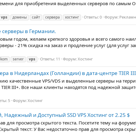
Времени для приобретения выделенных серверов по самым О
Ответы: 0
Форум:
Рекламн
vps
домены
сайт
сервера
хостинг
 серверы в Германии.
ым годом, желаем крепкого здоровья и всего самого наилу
веры - 21% скидка на заказ и продление услуг (для услуг з
Ответы: 11
Форум:
Хостинг
ekom
server
vps
ра в Нидерландах (Голландии) в дата-центре TIER III+
нию качественные VPS/VDS и выделенные серверы на терри
 TIER III+. Все наши клиенты находятся под надежной защит
еты: 5
Форум:
Хостинг
, Надежный и Доступный SSD VPS Xостинг от 2.25 $
прав для просмотра скрытого текста. Посетите тему на фо
тый текст: У Вас недостаточно прав для просмотра скрытог