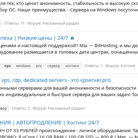
ля тех, кто ценит анонимность, стабильность и высокую ско
р ОС. Наши преимущества: - Сервера на Windows посуточно о
Ответы: 11
Форум:
Рекламный раздел
успеха | Низкие цены | 24/7 🔥
енами и настоящей поддержкой? Мы — BitHosting, и мы дела
рудование размещается в топовых дата центрах, оснащенн
Ответы: 1
Форум:
Хостинг
vps
windows
впс
сервер
хостинг
s, rdp, dedicated servers - это vpserver.pro
твенными серверами для вашей анонимности и безопасности 
но индивидуальные и быстрые сервера для ваших задач! Тол
Ответы: 2
Форум:
Рекламный раздел
рвер
НИЯ | АВТОПРОДЛЕНИЕ | Хостинг 24/7
ОТ 33 РУБЛЕЙ происхождение - личное оборудование: Тар
-PROMO: 8 vCore / 16 GB RAM / 100 GB SSD — 800 ₽ / Мес. — 