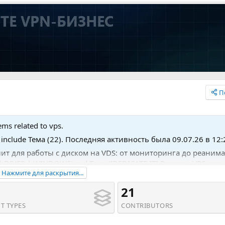
П
ems related to vps.
s include Тема (22). Последняя активность была 09.07.26 в 12:
тилит для работы с диском на VDS: от мониторинга до реанима
| DE/FR | WINDOWS' and Тема '[DEDICATE IT] Раздаем VPS всем
Нажмите для раскрытия...
21
T TYPES
CONTRIBUTORS