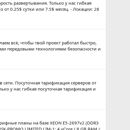
рость развертывания. Только у нас гибкая
т 0.25$ сутки или 7.5$ месяц. - Локации: 28
ем всё, чтобы твой проект работал быстро,
ыми передовыми технологиями безопасности и
в сети. Посуточная тарификация серверов от
ько у нас гибкая посуточная тарификация и
ифные планы на базе XEON E5-2697v2 (DDR3
MSK-PROMO LIMITED LIM-1: 4 vCore / 8 GB RAM /