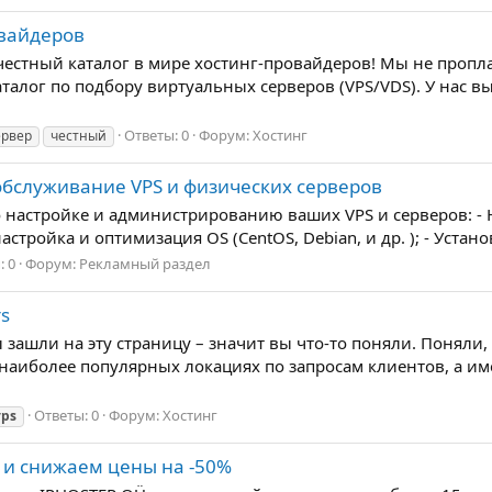
овайдеров
й честный каталог в мире хостинг-провайдеров! Мы не про
алог по подбору виртуальных серверов (VPS/VDS). У нас вы
Ответы: 0
Форум:
Хостинг
ервер
честный
обслуживание VPS и физических серверов
 настройке и администрированию ваших VPS и серверов: - Н
астройка и оптимизация OS (CentOS, Debian, и др. ); - Установ
: 0
Форум:
Рекламный раздел
rs
 зашли на эту страницу – значит вы что-то поняли. Поняли
наиболее популярных локациях по запросам клиентов, а им
Ответы: 0
Форум:
Хостинг
vps
и и снижаем цены на -50%