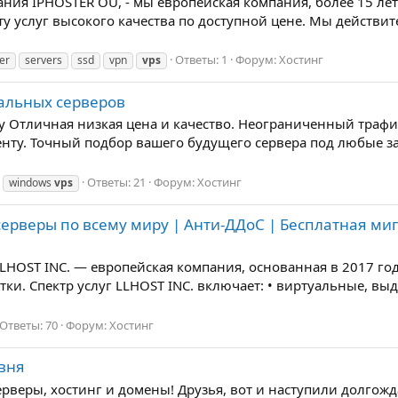
ания IPHOSTER OÜ, - мы европейская компания, более 15 лет
нту услуг высокого качества по доступной цене. Мы дейст
Ответы: 1
Форум:
Хостинг
er
servers
ssd
vpn
vps
уальных серверов
y Отличная низкая цена и качество. Неограниченный трафик
нту. Точный подбор вашего будущего сервера под любые 
Ответы: 21
Форум:
Хостинг
windows
vps
серверы по всему миру | Анти-ДДоС | Бесплатная ми
LLHOST INC. — европейская компания, основанная в 2017 г
отки. Спектр услуг LLHOST INC. включает: • виртуальные, в
Ответы: 70
Форум:
Хостинг
овня
веры, хостинг и домены! Друзья, вот и наступили долго