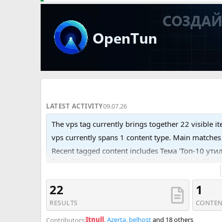
LATEST ACTIVITY
09.07.26
The vps tag currently brings together 22 visible it
vps currently spans 1 content type. Main matche
Recent tagged content includes Тема 'Топ-10 у
Тема 'TRANQUILA.HOST | VPS от €2,95 | 1 Gb/s 
Бэкапы раз в день | Удобнейший бот'.
22
1
RESULTS
CONTEN
Itnull
,
Azerta
,
belhost
and 18 others
Contributors: