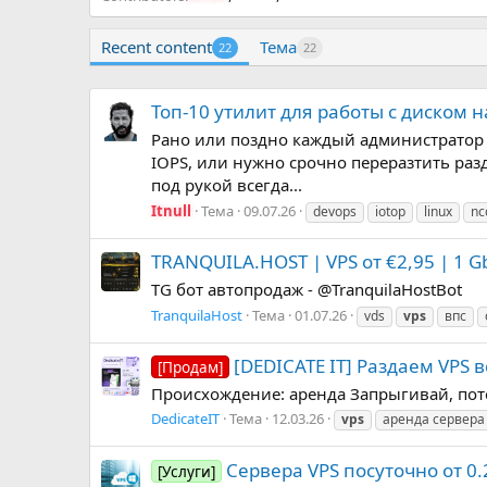
Recent content
Тема
22
22
Топ-10 утилит для работы с диском 
Рано или поздно каждый администратор V
IOPS, или нужно срочно переразтить раз
под рукой всегда...
Itnull
Тема
09.07.26
devops
iotop
linux
nc
TRANQUILA.HOST | VPS от €2,95 | 1 G
TG бот автопродаж - @TranquilaHostBot
TranquilaHost
Тема
01.07.26
vds
vps
впс
[DEDICATE IT] Раздаем VPS 
[Продам]
Происхождение: аренда Запрыгивай, поте
DedicateIT
Тема
12.03.26
vps
аренда сервера
Сервера VPS посуточно от 0.
[Услуги]