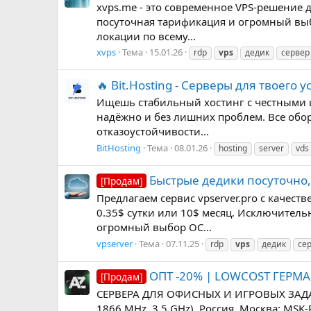
xvps.me - это современное VPS-решение д
посуточная тарификация и огромный выбо
локации по всему...
xvps
Тема
15.01.26
rdp
vps
дедик
сервер
🔥 Bit.Hosting - Cерверы для твоего 
Ищешь стабильный хостинг с честными ц
надёжно и без лишних проблем. Все обо
отказоустойчивости...
BitHosting
Тема
08.01.26
hosting
server
vds
Быстрые дедики посуточно, vp
[Продам]
Предлагаем сервис vpserver.pro с качес
0.35$ сутки или 10$ месяц. Исключитель
огромный выбор ОС...
vpserver
Тема
07.11.25
rdp
vps
дедик
се
ОПТ -20% | LOWCOST ГЕРМА
[Продам]
CЕРВЕРА ДЛЯ ОФИСНЫХ И ИГРОВЫХ ЗАДАЧ 
1866 MHz, 3.5 GHz), Россия, Москва: MSK