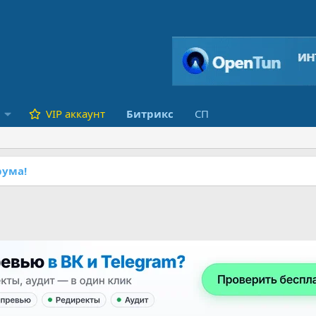
VIP аккаунт
Битрикс
СП
ума!