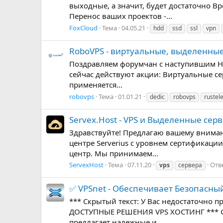
выходные, а значит, будет достаточно 
Перенос ваших проектов -...
FoxCloud
Тема
04.05.21
hdd
ssd
ssl
vpn
RoboVPS - виртуальные, выделенные
Поздравляем форумчан с наступившим Нов
сейчас действуют акции: Виртуальные сер
применяется...
robovps
Тема
01.01.21
dedic
robovps
rustel
Servex.Host - VPS и Выделенные серве
Здравствуйте! Предлагаю вашему внима
центре Serverius с уровнем сертификации
центр. Мы принимаем...
ServexHost
Тема
07.11.20
Отв
vps
сервера
✅ VPSnet - Oбеспечивает Безопасный
*** Скрытый текст: У Вас недостаточно 
ДОСТУПНЫЕ РЕШЕНИЯ VPS ХОСТИНГ *** Скры
предлагает надежные и...