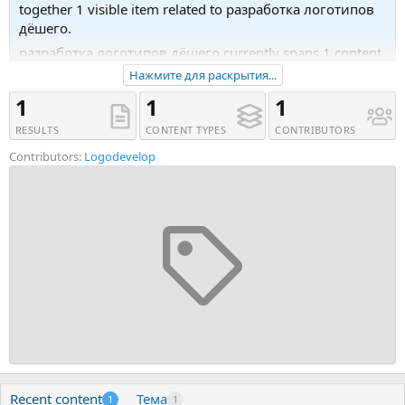
together 1 visible item related to разработка логотипов
дёшего.
разработка логотипов дёшего currently spans 1 content
type. Main matches include Тема (1). Последняя
Нажмите для раскрытия...
активность была 09.01.16 в 03:58.
1
1
1
Recent tagged content includes Тема 'Логотипы за
RESULTS
CONTENT TYPES
CONTRIBUTORS
копейки'.
Contributors:
Logodevelop
Recent content
Тема
1
1