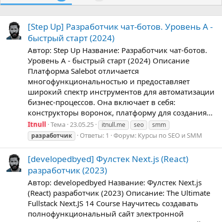
[Step Up] Разработчик чат-ботов. Уровень А -
быстрый старт (2024)
Автор: Step Up Название: Разработчик чат-ботов.
Уровень А - быстрый старт (2024) Описание
Платформа Salebot отличается
многофункциональностью и предоставляет
широкий спектр инструментов для автоматизации
бизнес-процессов. Она включает в себя:
конструкторы воронок, платформу для создания...
Itnull
Тема
23.05.25
itnull.me
seo
smm
Ответы: 1
Форум:
Курсы по SEO и SMM
разработчик
[developedbyed] Фулстек Next.js (React)
разработчик (2023)
Автор: developedbyed Название: Фулстек Next.js
(React) разработчик (2023) Описание: The Ultimate
Fullstack Next.JS 14 Course Научитесь создавать
полнофункциональный сайт электронной