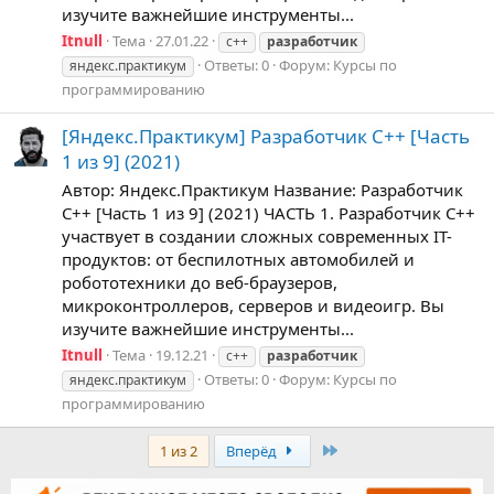
изучите важнейшие инструменты...
Itnull
Тема
27.01.22
c++
разработчик
Ответы: 0
Форум:
Курсы по
яндекс.практикум
программированию
[Яндекс.Практикум] Разработчик C++ [Часть
1 из 9] (2021)
Автор: Яндекс.Практикум Название: Разработчик
C++ [Часть 1 из 9] (2021) ЧАСТЬ 1. Разработчик C++
участвует в создании сложных современных IT-
продуктов: от беспилотных автомобилей и
робототехники до веб-браузеров,
микроконтроллеров, серверов и видеоигр. Вы
изучите важнейшие инструменты...
Itnull
Тема
19.12.21
c++
разработчик
Ответы: 0
Форум:
Курсы по
яндекс.практикум
программированию
Last
1 из 2
Вперёд