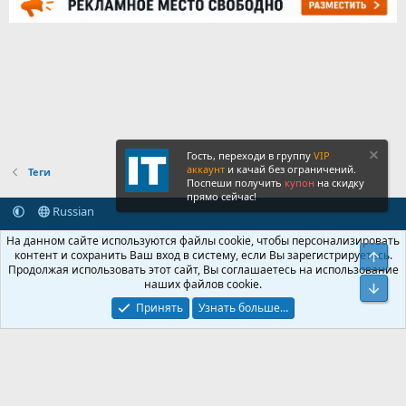
Гость, переходи в группу
VIP
аккаунт
и качай без ограничений.
Теги
Поспеши получить
купон
на скидку
прямо сейчас!
Russian
Обратная связь
Условия и правила
На данном сайте используются файлы cookie, чтобы персонализировать
Политика конфиденциальности
Помощь
Главная
R
контент и сохранить Ваш вход в систему, если Вы зарегистрируетесь.
Свер
S
Продолжая использовать этот сайт, Вы соглашаетесь на использование
S
наших файлов cookie.
®
Community platform by XenForo
© 2010-2026 XenForo Ltd.
Сниз
Крупнейший форум по обмену приватной информацией
Принять
Узнать больше…
© 2013-2026 ITNULL.me
|
XenForo® © 2026 XenForo Ltd.