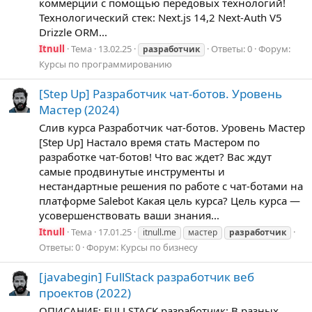
коммерции с помощью передовых технологий!
Технологический стек: Next.js 14,2 Next-Auth V5
Drizzle ORM...
Itnull
Тема
13.02.25
Ответы: 0
Форум:
разработчик
Курсы по программированию
[Step Up] Разработчик чат-ботов. Уровень
Мастер (2024)
Слив курса Разработчик чат-ботов. Уровень Мастер
[Step Up] Настало время стать Мастером по
разработке чат-ботов! Что вас ждет? Вас ждут
самые продвинутые инструменты и
нестандартные решения по работе с чат-ботами на
платформе Salebot Какая цель курса? Цель курса —
усовершенствовать ваши знания...
Itnull
Тема
17.01.25
itnull.me
мастер
разработчик
Ответы: 0
Форум:
Курсы по бизнесу
[javabegin] FullStack разработчик веб
проектов (2022)
ОПИСАНИЕ: FULLSTACK разработчик: В разных