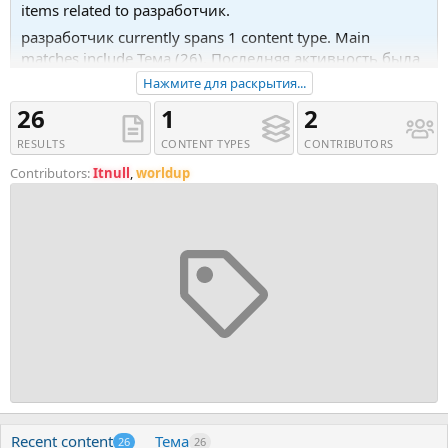
items related to разработчик.
разработчик currently spans 1 content type. Main
matches include Тема (26). Последняя активность была
23.05.25 в 12:40.
Нажмите для раскрытия...
Recent tagged content includes Тема '[Step Up]
26
1
2
Разработчик чат-ботов. Уровень А - быстрый старт
RESULTS
CONTENT TYPES
CONTRIBUTORS
(2024)', Тема '[developedbyed] Фулстек Next.js (React)
разработчик (2023)' and Тема '[Step Up] Разработчик
Contributors:
Itnull
,
worldup
чат-ботов. Уровень Мастер (2024)'.
Recent content
Тема
26
26