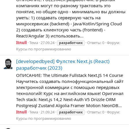
компаниях могут по-разному трактовать это
понятие, но общее одно - минимально вы должны
уметь: 1) создавать серверную часть на
микросервисах (backend) - Java/Kotlin/Spring Cloud
2) создавать клиентскую часть (frontend) -
React/Angular 3) использовать...
Itnull
Тема
27.09.24
Ответы: 0
Форум:
разработчик
Курсы по программированию
[developedbyed] Фулстек Next.js (React)
разработчик (2023)
ОПИСАНИЕ: The Ultimate Fullstack Next.JS 14 Course
Научитесь создавать полнофункциональный сайт
электронной коммерции с помощью передовых
технологий! Курс на английском языке! Оригинал
Tech stack: Next.js 14,2 Next-Auth V5 Drizzle ORM
Postgresql Zustand Algolia Framer Motion NeonDB...
Itnull
Тема
21.09.24
Ответы: 0
Форум:
разработчик
Курсы по программированию