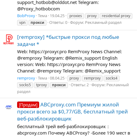
support_hotbob@olddot.net Telegram:
@Proxy_hotbobcom
BobProxy
Тема
19.04.25
proxies
proxy
residential proxy
Ответы: 0
Форум:
Рекламный раздел
vpn
прокси
[remproxy] *быстрые прокси под любые
задачи *
Web: https://proxyr.pro RemProxy News Channel:
@remproxy Telegram: @Remix_support English
version: Web: https://proxyr.pro RemProxy News
Channel: @remproxy Telegram: @Remix_support
remproxy
Тема
08.04.25
proxy
remproxy
socks4
Ответы: 2
Форум:
Рекламный
socks5
tproxy
прокси
раздел
ABCproxy.com Премиум жилой
[Продам]
прокси всего за $0,77/GB, бесплатный трей
веб-разблокировщик
бесплатный трей веб-разблокировщик：
abcproxy.com Почему ABCProxy? -Более 190 мест в