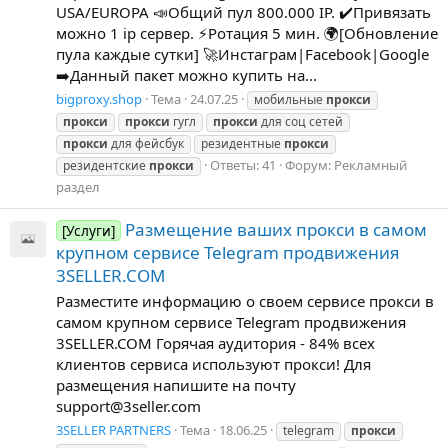
USA/EUROPA 📣Общий пул 800.000 IP. ✔️Привязать
можно 1 ip сервер. ⚡️Ротация 5 мин. 🌍[Обновление
пула каждые сутки] 🚀Инстаграм|Facebook|Google
➡️Данный пакет можно купить на...
bigproxy.shop
Тема
24.07.25
мобильные
прокси
прокси
прокси
гугл
прокси
для соц сетей
прокси
для фейсбук
резидентные
прокси
Ответы: 41
Форум:
Рекламный
резидентские
прокси
раздел
Размещение ваших прокси в самом
[Услуги]
крупном сервисе Telegram продвижения
3SELLER.COM
Разместите информацию о своем сервисе прокси в
самом крупном сервисе Telegram продвижения
3SELLER.COM Горячая аудитория - 84% всех
клиентов сервиса используют прокси! Для
размещения напишите на почту
support@3seller.com
3SELLER PARTNERS
Тема
18.06.25
telegram
прокси