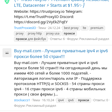
LTE, Datacenter ⚡️ Starts at $1.95✨⎠
Website: https://trustproxy.io Telegram:
https://t.me/TrustProxyIO Discord:
https://discord.gg/2VyEkZFqEY
TrustProxiesIO
Тема
24.12.24
best proxy
lte
premium
proxy
proxy http
proxy usa
прокси
Ответы: 6
Форум:
Рекламный раздел
прокси
для фейсбук
Buy-mail.com - Лучшие приватные ipv4 и ipv6
прокси более 50 стран!!!
Buy-mail.com - Лучшие приватные ipv4 и ipv6
прокси более 50 стран!!! На сегодняшний день мы
имеем 400 сетей и более 1000 подсетей. -
Авторизация логин/пароль или IP - Поддержка
протоколов HTTP(S) и SOCKS5 - 54 страны прокси
ipv4 - 16 стран прокси ipv6 - 4 страны мобильных
прокси ( свои фермы )...
stockaccs1
Тема
16.10.24
Ответы: 0
ipv4
ipv6
прокси
Форум:
Рекламный раздел