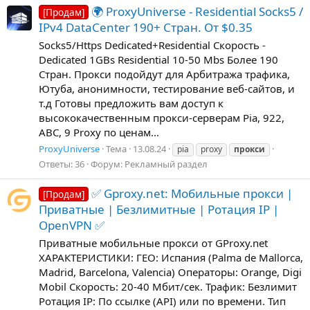
🌍 ProxyUniverse - Residential Socks5 /
[Продам]
IPv4 DataCenter 190+ Стран. От $0.35
Socks5/Https Dedicated+Residential Скорость -
Dedicated 1GBs Residential 10-50 Mbs Более 190
Стран. Прокси подойдут для Арбитража трафика,
Ютуба, анонимности, тестирование веб-сайтов, и
т.д Готовы предложить вам доступ к
высококачественным прокси-серверам Pia, 922,
ABC, 9 Proxy по ценам...
ProxyUniverse
Тема
13.08.24
pia
proxy
прокси
Ответы: 36
Форум:
Рекламный раздел
✅ Gproxy.net: Мобильные прокси |
[Продам]
Приватные | Безлимитные | Ротация IP |
OpenVPN ✅
Приватные мобильные прокси от GProxy.net
ХАРАКТЕРИСТИКИ: ГЕО: Испания (Palma de Mallorca,
Madrid, Barcelona, Valencia) Операторы: Orange, Digi
Mobil Скорость: 20-40 Мбит/сек. Трафик: Безлимит
Ротация IP: По ссылке (API) или по времени. Тип