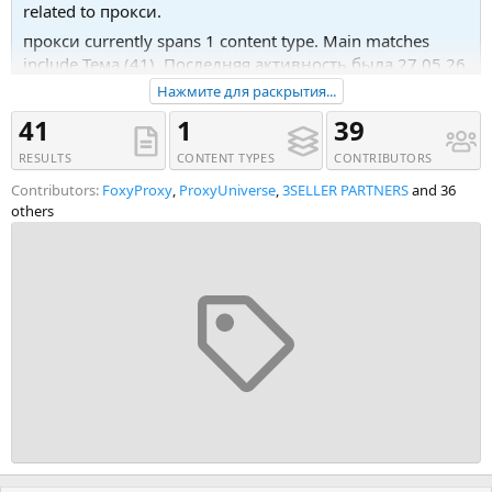
related to прокси.
прокси currently spans 1 content type. Main matches
include Тема (41). Последняя активность была 27.05.26
в 09:14.
Нажмите для раскрытия...
Recent tagged content includes Тема 'Мобильные
41
1
39
Прокси США 5G | Безлимит | 9 штатов | 3 оператора',
RESULTS
CONTENT TYPES
CONTRIBUTORS
Тема 'Высокоскоростные SOCKS5 прокси с
моментальной активацией — SOXLAVA' and Тема '👉 🧠
Contributors:
FoxyProxy
,
ProxyUniverse
,
3SELLER PARTNERS
and 36
SEYARE.ORG — 🚀 Хватит арендовать IP | 🔥 Управляй
others
сетью | ♾ Безлимит / Трафик | ⭐⭐⭐⭐⭐'.