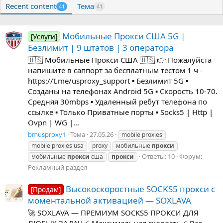
Recent content
Тема
41
41
Мобильные Прокси США 5G |
[Услуги]
Безлимит | 9 штатов | 3 оператора
🇺🇸 Мобильные Прокси США 🇺🇸 👉 Пожалуйста
напишите в саппорт за бесплатным тестом 1 ч -
https://t.me/usproxy_support ▪️ Безлимит 5G ▪️
Созданы на телефонах Android 5G ▪️ Скорость 10-70.
Средняя 30mbps ▪️ Удаленный ребут телефона по
ссылке ▪️ Только Приватные порты ▪️ Socks5 | Http |
Ovpn | WG |...
bmusproxy1
Тема
27.05.26
mobile proxies
mobile proxies usa
proxy
мобильные
прокси
Ответы: 10
Форум:
мобильные
прокси
сша
прокси
Рекламный раздел
Высокоскоростные SOCKS5 прокси с
[Продам]
моментальной активацией — SOXLAVA
🚀 SOXLAVA — ПРЕМИУМ SOCKS5 ПРОКСИ ДЛЯ