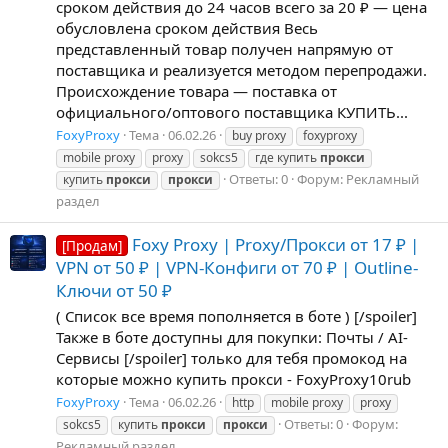
сроком действия до 24 часов всего за 20 ₽ — цена
обусловлена сроком действия Весь
представленный товар получен напрямую от
поставщика и реализуется методом перепродажи.
Происхождение товара — поставка от
официального/оптового поставщика КУПИТЬ...
FoxyProxy
Тема
06.02.26
buy proxy
foxyproxy
mobile proxy
proxy
sokcs5
где купить
прокси
Ответы: 0
Форум:
Рекламный
купить
прокси
прокси
раздел
Foxy Proxy | Proxy/Прокси от 17 ₽ |
[Продам]
VPN от 50 ₽ | VPN-Конфиги от 70 ₽ | Outline-
Ключи от 50 ₽
( Cписок все время пополняется в боте ) [/spoiler]
Также в боте доступны для покупки: Почты / AI-
Сервисы [/spoiler] только для тебя промокод на
которые можно купить прокси - FoxyProxy10rub
FoxyProxy
Тема
06.02.26
http
mobile proxy
proxy
Ответы: 0
Форум:
sokcs5
купить
прокси
прокси
Рекламный раздел