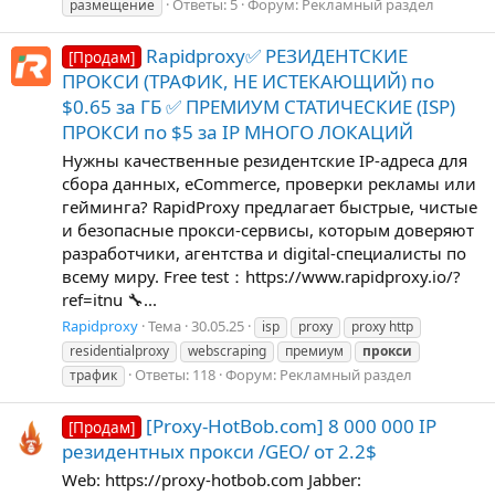
Ответы: 5
Форум:
Рекламный раздел
размещение
Rapidproxy✅ РЕЗИДЕНТСКИЕ
[Продам]
ПРОКСИ (ТРАФИК, НЕ ИСТЕКАЮЩИЙ) по
$0.65 за ГБ ✅ ПРЕМИУМ СТАТИЧЕСКИЕ (ISP)
ПРОКСИ по $5 за IP МНОГО ЛОКАЦИЙ
Нужны качественные резидентские IP-адреса для
сбора данных, eCommerce, проверки рекламы или
гейминга? RapidProxy предлагает быстрые, чистые
и безопасные прокси-сервисы, которым доверяют
разработчики, агентства и digital-специалисты по
всему миру. Free test：https://www.rapidproxy.io/?
ref=itnu 🔧...
Rapidproxy
Тема
30.05.25
isp
proxy
proxy http
residentialproxy
webscraping
премиум
прокси
Ответы: 118
Форум:
Рекламный раздел
трафик
[Proxy-HotBob.com] 8 000 000 IP
[Продам]
резидентных прокси /GEO/ от 2.2$
Web: https://proxy-hotbob.com Jabber: