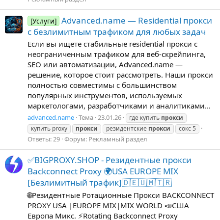
Advanced.name — Residential прокси
[Услуги]
с безлимитным трафиком для любых задач
Если вы ищете стабильные residential прокси с
неограниченным трафиком для веб-скрейпинга,
SEO или автоматизации, Advanced.name —
решение, которое стоит рассмотреть. Наши прокси
полностью совместимы с большинством
популярных инструментов, используемых
маркетологами, разработчиками и аналитиками...
advanced.name
Тема
23.01.26
где купить
прокси
купить proxy
прокси
резидентские
прокси
сокс 5
Ответы: 29
Форум:
Рекламный раздел
✅BIGPROXY.SHOP - Резидентные прокси
Backconnect Proxy 🌍USA EUROPE MIX
[Безлимитный трафик]🇩🇪🇺🇲🇹🇷
🌐Резидентные Ротационные Прокси BACKCONNECT
PROXY USA |EUROPE MIX|MIX WORLD 📣США
Европа Микс. ⚡Rotating Backconnect Proxy