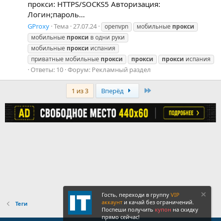
прокси: HTTPS/SOCKS5 Авторизация:
Логин;пароль...
GProxy
Тема
27.07.24
openvpn
мобильные
прокси
мобильные
прокси
в одни руки
мобильные
прокси
испания
приватные мобильные
прокси
прокси
прокси
испания
Ответы: 10
Форум:
Рекламный раздел
Last
1 из 3
Вперёд
Гость, переходи в группу
VIP
аккаунт
и качай без ограничений.
Теги
Поспеши получить
купон
на скидку
прямо сейчас!