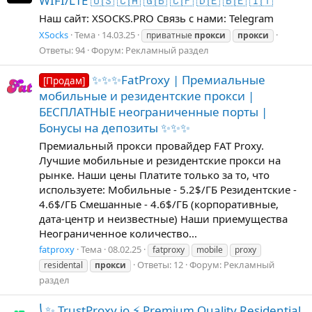
WIFI/LTE 🇺🇸 🇨🇦 🇬🇧 🇨🇵 🇩🇪 🇧🇪 🇮🇹
Наш сайт: XSOCKS.PRO Связь с нами: Telegram
XSocks
Тема
14.03.25
приватные
прокси
прокси
Ответы: 94
Форум:
Рекламный раздел
✨✨✨FatProxy | Премиальные
[Продам]
мобильные и резидентские прокси |
БЕСПЛАТНЫЕ неограниченные порты |
Бонусы на депозиты ✨✨✨
Премиальный прокси провайдер FAT Proxy.
Лучшие мобильные и резидентские прокси на
рынке. Наши цены Платите только за то, что
используете: Мобильные - 5.2$/ГБ Резидентские -
4.6$/ГБ Смешанные - 4.6$/ГБ (корпоративные,
дата-центр и неизвестные) Наши приемущества
Неограниченное количество...
fatproxy
Тема
08.02.25
fatproxy
mobile
proxy
Ответы: 12
Форум:
Рекламный
residental
прокси
раздел
⎝✨ TrustProxy.io ⚡️ Premium Quality Residential,