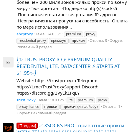
более чем 200 миллионов жилых прокси по всему
миру -Гео-таргетинг -Поддержка http(s)/socks5
-Постоянная и статическая ротация IP-адресов
-Неограниченная пропускная способность -Оплата
по мере использования...
abcproxy
Тема
24.03.25
premium
proxy
Ответы: 3
Форум:
residential proxy
премиум
прокси
Рекламный раздел
⎝✨ TRUSTPROXY.IO ⚡️ PREMIUM QUALITY
RESIDENTIAL, LTE, DATACENTER ⚡️ STARTS AT
$1.95✨⎠
Website: https://trustproxy.io Telegram:
https://t.me/TrustProxySupport Discord:
https://discord.gg/2VyEkZFqEY
TrustProxy
Тема
18.03.25
lte
premium
proxy
Ответы: 1
proxy france
прокси
прокси
для фейсбук
Форум:
Рекламный раздел
✅ XSOCKS.PRO - приватные прокси
[Продам]