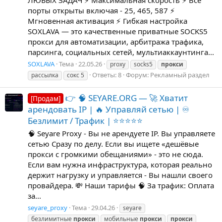
ЛЮБЫХ ЗАДАЧ ⚡ Максимальная скорость ⚡ Все
порты открыты включая - 25, 465, 587 ⚡
Мгновенная активация ⚡ Гибкая настройка
SOXLAVA — это качественные приватные SOCKS5
прокси для автоматизации, арбитража трафика,
парсинга, социальных сетей, мультиаккаунтинга...
SOXLAVA
Тема
22.05.26
proxy
socks5
прокси
Ответы: 8
Форум:
Рекламный раздел
рассылка
сокс 5
👉 🧠 SEYARE.ORG — 🚀 Хватит
[Продам]
арендовать IP | 🔥 Управляй сетью | ♾
Безлимит / Трафик | ⭐⭐⭐⭐⭐
🧠 Seyare Proxy - Вы не арендуете IP. Вы управляете
сетью Сразу по делу. Если вы ищете «дешёвые
прокси с громкими обещаниями» - это не сюда.
Если вам нужна инфраструктура, которая реально
держит нагрузку и управляется - Вы нашли своего
провайдера. 💸 Наши тарифы 🧠 За трафик: Оплата
за...
seyare_proxy
Тема
29.04.26
seyare
безлимитные
прокси
мобильные
прокси
прокси