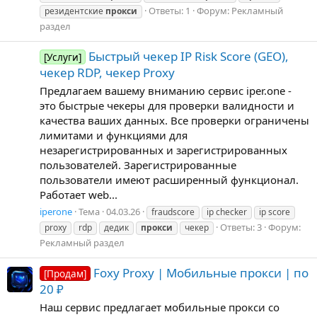
Ответы: 1
Форум:
Рекламный
резидентские
прокси
раздел
Быстрый чекер IP Risk Score (GEO),
[Услуги]
чекер RDP, чекер Proxy
Предлагаем вашему вниманию сервис iper.one -
это быстрые чекеры для проверки валидности и
качества ваших данных. Все проверки ограничены
лимитами и функциями для
незарегистрированных и зарегистрированных
пользователей. Зарегистрированные
пользователи имеют расширенный функционал.
Работает web...
iperone
Тема
04.03.26
fraudscore
ip checker
ip score
Ответы: 3
Форум:
proxy
rdp
дедик
прокси
чекер
Рекламный раздел
Foxy Proxy | Мобильные прокси | по
[Продам]
20 ₽
Наш сервис предлагает мобильные прокси со