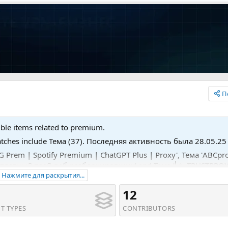
П
ible items related to premium.
atches include Тема (37). Последняя активность была 28.05.25 
 TG Prem | Spotify Premium | ChatGPT Plus | Proxy', Тема 'ABCp
платный трей веб-разблокировщик' and Тема '⎝✨ TRUSTPROXY
Нажмите для раскрытия...
 ⚡️ STARTS AT $1.95✨⎠'.
12
T TYPES
CONTRIBUTORS