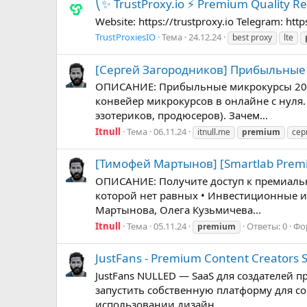
⎝✨ TrustProxy.io ⚡️ Premium Quality Res
Website: https://trustproxy.io Telegram: htt
TrustProxiesIO
Тема
24.12.24
best proxy
lte
[Сергей Загородников] Прибыльные 
ОПИСАНИЕ: Прибыльные микрокурсы 2024 
конвейер микрокурсов в онлайне с нуля.
эзотериков, продюсеров). Зачем...
Itnull
Тема
06.11.24
itnull.me
premium
сер
[Тимофей Мартынов] [Smartlab Premi
ОПИСАНИЕ: Получите доступ к премиальн
которой нет равных • Инвестиционные и
Мартынова, Олега Кузьмичева...
Itnull
Тема
05.11.24
Ответы: 0
Фо
premium
JustFans - Premium Content Creators
JustFans NULLED — SaaS для создателей 
запустить собственную платформу для со
использовании дизайн...