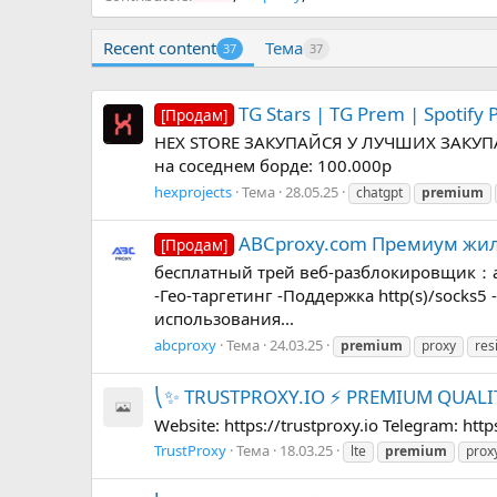
Recent content
Тема
37
37
TG Stars | TG Prem | Spotify
[Продам]
HEX STORE ЗАКУПАЙСЯ У ЛУЧШИХ ЗАКУПАЙ
на соседнем борде: 100.000р
hexprojects
Тема
28.05.25
chatgpt
premium
ABCproxy.com Премиум жило
[Продам]
бесплатный трей веб-разблокировщик：ab
-Гео-таргетинг -Поддержка http(s)/socks
использования...
abcproxy
Тема
24.03.25
premium
proxy
res
⎝✨ TRUSTPROXY.IO ⚡️ PREMIUM QUALIT
Website: https://trustproxy.io Telegram: ht
TrustProxy
Тема
18.03.25
lte
premium
prox