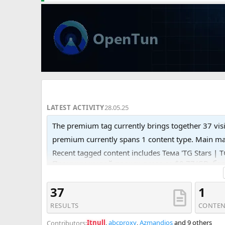
LATEST ACTIVITY
28.05.25
The premium tag currently brings together 37 vis
premium currently spans 1 content type. Main m
Recent tagged content includes Тема 'TG Stars |
Премиум жилой прокси всего за $0,77/GB, бес
PREMIUM QUALITY RESIDENTIAL, LTE, DATACENTER
37
1
RESULTS
CONTEN
Itnull
,
abcproxy
,
Azmandios
and 9 others
Contributors: