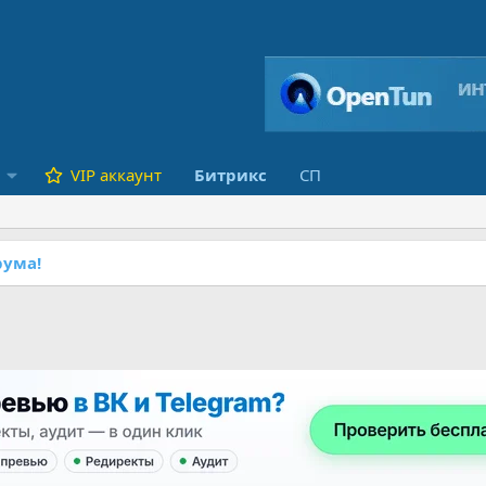
VIP аккаунт
Битрикс
СП
ума!