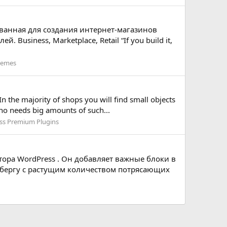
анная для создания интернет-магазинов
iness, Marketplace, Retail “If you build it,
hemes
the majority of shops you will find small objects
who needs big amounts of such...
ss Premium Plugins
тора WordPress . Он добавляет важные блоки в
енбергу с растущим количеством потрясающих