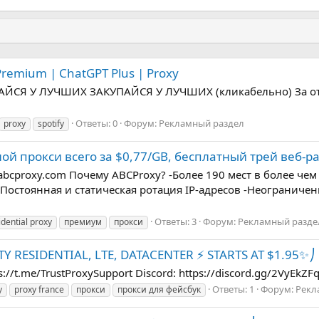
 Premium | ChatGPT Plus | Proxy
СЯ У ЛУЧШИХ ЗАКУПАЙСЯ У ЛУЧШИХ (кликабельно) За отзы
Ответы: 0
Форум:
Рекламный раздел
proxy
spotify
й прокси всего за $0,77/GB, бесплатный трей веб-
cproxy.com Почему ABCProxy? -Более 190 мест в более че
5 -Постоянная и статическая ротация IP-адресов -Неограниче
Ответы: 3
Форум:
Рекламный разде
idential proxy
премиум
прокси
Y RESIDENTIAL, LTE, DATACENTER ⚡️ STARTS AT $1.95✨⎠
tps://t.me/TrustProxySupport Discord: https://discord.gg/2VyEkZF
Ответы: 1
Форум:
Рекл
y
proxy france
прокси
прокси для фейсбук