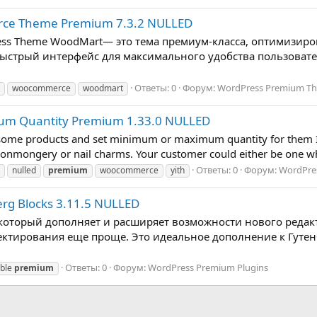
rce Theme Premium 7.3.2 NULLED
s Theme WoodMart— это тема премиум-класса, оптимизиров
ый интерфейс для максимального удобства пользователей. Bus
Ответы: 0
Форум:
WordPress Premium T
woocommerce
woodmart
 Quantity Premium 1.33.0 NULLED
 some products and set minimum or maximum quantity for them In 
f ironmongery or nail charms. Your customer could either be one 
Ответы: 0
Форум:
WordPre
nulled
premium
woocommerce
yith
rg Blocks 3.11.5 NULLED
 который дополняет и расширяет возможности нового редак
роектирования еще проще. Это идеальное дополнение к Гут
Ответы: 0
Форум:
WordPress Premium Plugins
able
premium