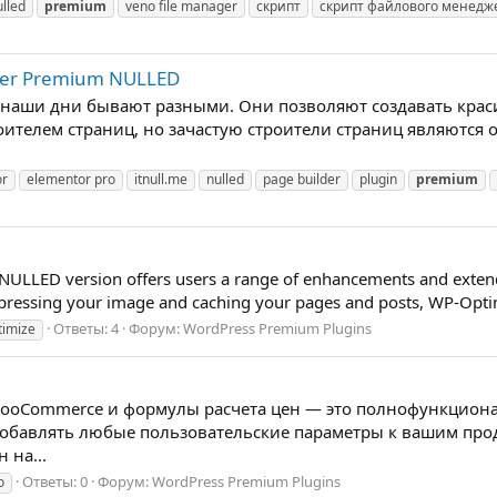
ulled
premium
veno file manager
скрипт
скрипт файлового менедж
lder Premium NULLED
 в наши дни бывают разными. Они позволяют создавать кра
ителем страниц, но зачастую строители страниц являются о
or
elementor pro
itnull.me
nulled
page builder
plugin
premium
LLED version offers users a range of enhancements and extende
ressing your image and caching your pages and posts, WP-Optim
Ответы: 4
Форум:
WordPress Premium Plugins
timize
ooCommerce и формулы расчета цен — это полнофункциона
добавлять любые пользовательские параметры к вашим про
 на...
Ответы: 0
Форум:
WordPress Premium Plugins
o