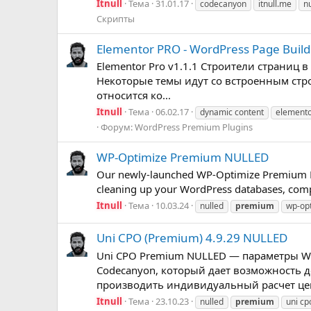
Itnull
Тема
31.01.17
codecanyon
itnull.me
n
Скрипты
Elementor PRO - WordPress Page Bui
Elementor Pro v1.1.1 Строители страниц
Некоторые темы идут со встроенным стро
относится ко...
Itnull
Тема
06.02.17
dynamic content
element
Форум:
WordPress Premium Plugins
WP-Optimize Premium NULLED
Our newly-launched WP-Optimize Premium NU
cleaning up your WordPress databases, comp
Itnull
Тема
10.03.24
nulled
premium
wp-op
Uni CPO (Premium) 4.9.29 NULLED
Uni CPO Premium NULLED — параметры W
Codecanyon, который дает возможность 
производить индивидуальный расчет цен
Itnull
Тема
23.10.23
nulled
premium
uni cp