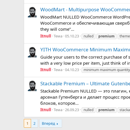
WoodMart - Multipurpose WooComme
WoodMart NULLED WooCommerce WordPres
WooCommerce и обеспечивающая сверхбыстр
they will come”...
Itnull
Тема
05.10.23
nulled
premium
theme
YITH WooCommerce Minimum Maximum
Guide your users to the correct purchase of
with a very low price per item, just think o
Itnull
Тема
04.10.23
minimum maximum quantity
Stackable Premium – Ultimate Gutenbe
Stackable Premium NULLED — это плагин,
арсенал Гутенберга и делает процесс п
блоков, которое...
Itnull
Тема
26.09.23
nulled
premium
stack
1
2
Вперёд