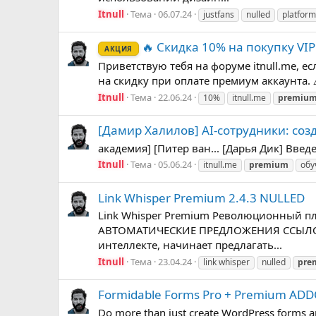
Itnull
Тема
06.07.24
justfans
nulled
platform
🔥 Скидка 10% на покупку VIP
АКЦИЯ
Приветствую тебя на форуме itnull.me, е
на скидку при оплате премиум аккаунта. 
Itnull
Тема
22.06.24
10%
itnull.me
premiu
[Дамир Халилов] AI-сотрудники: соз
академия] [Питер ван... [Дарья Дик] Введ
Itnull
Тема
05.06.24
itnull.me
premium
обу
Link Whisper Premium 2.4.3 NULLED
Link Whisper Premium Революционный пла
АВТОМАТИЧЕСКИЕ ПРЕДЛОЖЕНИЯ ССЫЛОК В
интеллекте, начинает предлагать...
Itnull
Тема
23.04.24
link whisper
nulled
pre
Formidable Forms Pro + Premium AD
Do more than just create WordPress forms and 