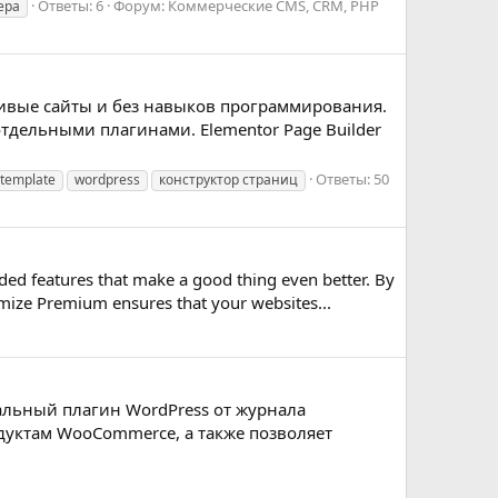
Ответы: 6
Форум:
Коммерческие CMS, CRM, PHP
ера
сивые сайты и без навыков программирования.
тдельными плагинами. Elementor Page Builder
Ответы: 50
template
wordpress
конструктор страниц
d features that make a good thing even better. By
ize Premium ensures that your websites...
льный плагин WordPress от журнала
дуктам WooCommerce, а также позволяет