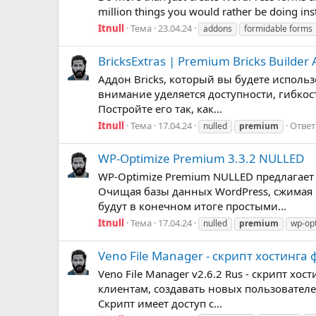
million things you would rather be doing ins
Itnull
Тема
23.04.24
addons
formidable forms
BricksExtras | Premium Bricks Builder
Аддон Bricks, который вы будете использ
внимание уделяется доступности, гибкос
Постройте его так, как...
Itnull
Тема
17.04.24
Ответ
nulled
premium
WP-Optimize Premium 3.3.2 NULLED
WP-Optimize Premium NULLED предлагае
Очищая базы данных WordPress, сжимая 
будут в конечном итоге простыми...
Itnull
Тема
17.04.24
nulled
premium
wp-op
Veno File Manager - скрипт хостинга
Veno File Manager v2.6.2 Rus - скрипт х
клиентам, создавать новых пользовател
Скрипт имеет доступ с...