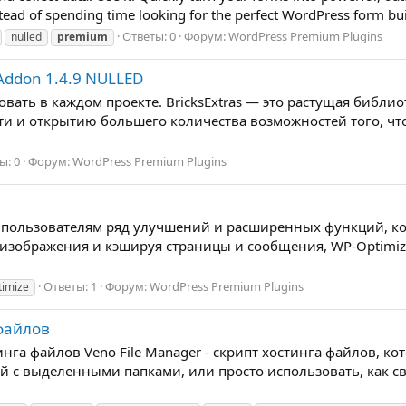
tead of spending time looking for the perfect WordPress form bui
Ответы: 0
Форум:
WordPress Premium Plugins
nulled
premium
 Addon 1.4.9 NULLED
овать в каждом проекте. BricksExtras — это растущая библи
ти и открытию большего количества возможностей того, что
ы: 0
Форум:
WordPress Premium Plugins
т пользователям ряд улучшений и расширенных функций, к
изображения и кэшируя страницы и сообщения, WP-Optimize
Ответы: 1
Форум:
WordPress Premium Plugins
timize
 файлов
остинга файлов Veno File Manager - скрипт хостинга файлов,
ей с выделенными папками, или просто использовать, как 