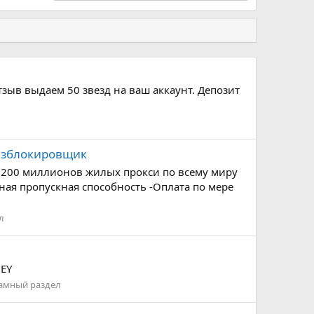
в выдаем 50 звезд на ваш аккаунт. Депозит
разблокировщик
м 200 миллионов жилых прокси по всему миру
нная пропускная способность -Оплата по мере
л
qEY
амный раздел