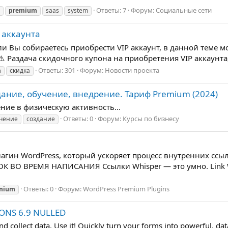
Ответы: 7
Форум:
Социальные сети
premium
saas
system
 аккаунта
сли Вы собираетесь приобрести VIP аккаунт, в данной теме 
⚠️ Раздача скидочного купона на приобретения VIP аккаунта
Ответы: 301
Форум:
Новости проекта
m
скидка
дание, обучение, внедрение. Тариф Premium (2024)
ение в физическую активность...
Ответы: 0
Форум:
Курсы по бизнесу
чение
создание
гин WordPress, который ускоряет процесс внутренних ссыл
О ВРЕМЯ НАПИСАНИЯ Ссылки Whisper — это умно. Link Wh
Ответы: 0
Форум:
WordPress Premium Plugins
mium
DONS 6.9 NULLED
collect data. Use it! Quickly turn your forms into powerful, data