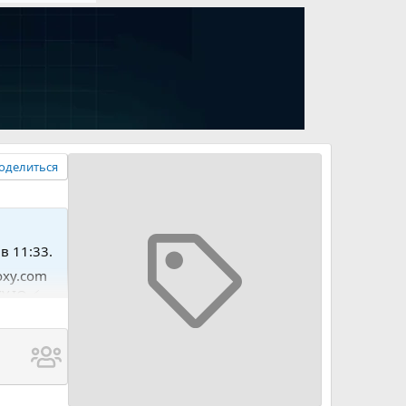
оделиться
в 11:33.
roxy.com
.IO ⚡️