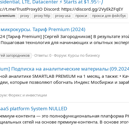
idential, LTE, Datacenter ⚡️ Starts at $1.95✨⎠
ps://t.me/TrustProxyIO Discord: https://discord.gg/2VyEkZFqEY
premium
proxy
proxy http
proxy usa
прокси
прокси для фейсбук
микрокурсы. Тариф Premium (2024)
[Тариф Premium] [Сергей Загородников] В результате этой
 Пошаговая технология для начинающих и опытных эксперто
Ответы: 0
Форум:
Курсы по бизнесу
гей загородников
um] Подписка на аналитические материалы (09.2024 
ой аналитике SMARTLAB PREMIUM на 1 месяц, а также: • Ка
деи, которые позволяют обогнать Индекс Мосбиржи и зара
рум:
Форекс и инвестиции
 SaaS platform System NULLED
премиум-контента — это полнофункциональная платформа PH
циальных сетей на основе премиум-контента. В основе это