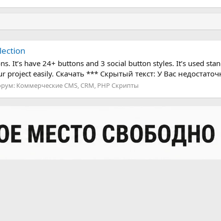
lection
s. It’s have 24+ buttons and 3 social button styles. It’s used st
our project easily. Скачать *** Скрытый текст: У Вас недостат
орум:
Коммерческие CMS, CRM, PHP Скрипты