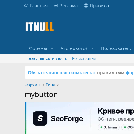
Главная
Реклама
Правила
Форумы
Что нового?
Пользователи
Последняя активность
Регистрация
Обязательно ознакомьтесь с
правилами
фор
Форумы
Теги
mybutton