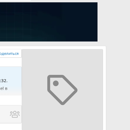
оделиться
:32.
el в
е по