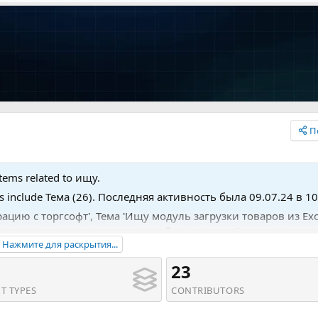
П
items related to ищу.
es include Тема (26). Последняя активность была 09.07.24 в 10
грацию с торгсофт', Тема 'Ищу модуль загрузки товаров из Exc
трисовщика по редактированию айди или прав(оплаты разовы
Нажмите для раскрытия...
23
T TYPES
CONTRIBUTORS