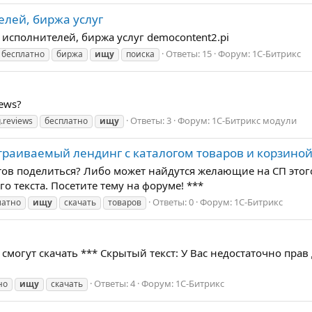
елей, биржа услуг
 исполнителей, биржа услуг democontent2.pi
Ответы: 15
Форум:
1С-Битрикс
бесплатно
биржа
ищу
поиска
ews?
Ответы: 3
Форум:
1С-Битрикс модули
.reviews
бесплатно
ищу
раиваемый лендинг с каталогом товаров и корзиной
отов поделиться? Либо может найдутся желающие на СП этого
о текста. Посетите тему на форуме! ***
Ответы: 0
Форум:
1С-Битрикс
латно
ищу
скачать
товаров
т смогут скачать *** Скрытый текст: У Вас недостаточно прав
Ответы: 4
Форум:
1С-Битрикс
но
ищу
скачать