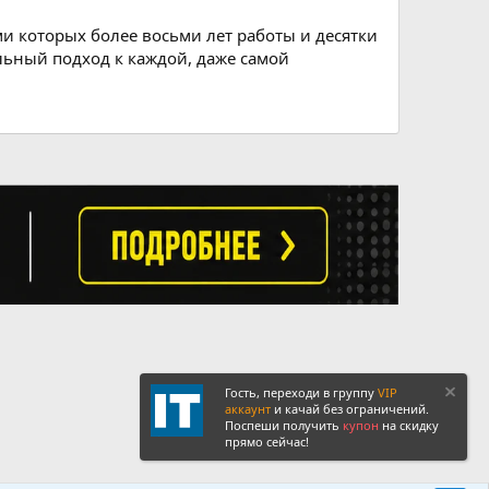
и которых более восьми лет работы и десятки
льный подход к каждой, даже самой
Гость, переходи в группу
VIP
аккаунт
и качай без ограничений.
Поспеши получить
купон
на скидку
прямо сейчас!