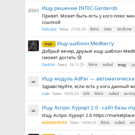
Ищу решение INTEC.Garderob
Привет. Может быть есть у кого плюс минус 
ссылкой
babulya
Тема
27.02.24
Bitrix
intec
itnull.me
Ищу шаблон Medberry
ИЩУ
Добрый вечер, друзья! ищу шаблон Medberr
сможет достать 😢
DarkSit
Тема
16.11.23
Bitrix
nulled
ищу
ш
Ищу модуль AdPar — автоматическая
Здравствуйте, если есть у кого данный мод
naik
Тема
16.05.23
b2b
Bitrix
nulled
интег
Ищу Аспро: Курорт 2.0 - сайт базы о
Ищу Аспро: Курорт 2.0 https://marketplace.1
ackstarvinta
Тема
14.04.23
Bitrix
nulled
ас