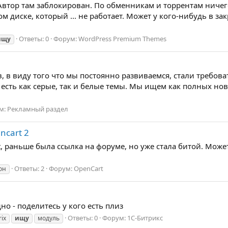
 Автор там заблокирован. По обменникам и торрентам ниче
м диске, который ... не работает. Может у кого-нибудь в закр
Ответы: 0
Форум:
WordPress Premium Themes
ищу
в виду того что мы постоянно развиваемся, стали требова
 есть как серые, так и белые темы. Мы ищем как полных но
м:
Рекламный раздел
ncart 2
, раньше была ссылка на форуме, но уже стала битой. Може
Ответы: 2
Форум:
OpenCart
он
но - поделитесь у кого есть плиз
Ответы: 0
Форум:
1С-Битрикс
rix
ищу
модуль