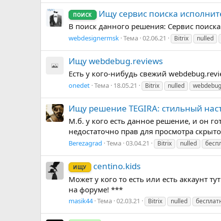
Ищу сервис поиска исполнит
ПОИСК
В поиск данного решения: Сервис поиска
webdesignermsk
Тема
02.06.21
Bitrix
nulled
Ищу webdebug.reviews
Есть у кого-нибудь свежий webdebug.revi
onedet
Тема
18.05.21
Bitrix
nulled
webdebug
Ищу решение TEGIRA: стильный наст
М.б. у кого есть данное решение, и он г
недостаточно прав для просмотра скрытог
Berezagrad
Тема
03.04.21
Bitrix
nulled
бесп
centino.kids
ИЩУ
Может у кого то есть или есть аккаунт ту
на форуме! ***
masik44
Тема
02.03.21
Bitrix
nulled
бесплат