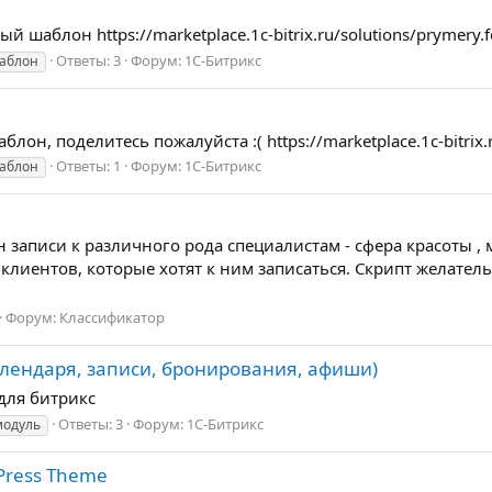
 шаблон https://marketplace.1c-bitrix.ru/solutions/prymery.f
Ответы: 3
Форум:
1С-Битрикс
аблон
он, поделитесь пожалуйста :( https://marketplace.1c-bitrix.
Ответы: 1
Форум:
1С-Битрикс
аблон
записи к различного рода специалистам - сфера красоты , 
клиентов, которые хотят к ним записаться. Скрипт желате
Форум:
Классификатор
алендаря, записи, бронирования, афиши)
для битрикс
Ответы: 3
Форум:
1С-Битрикс
модуль
dPress Theme