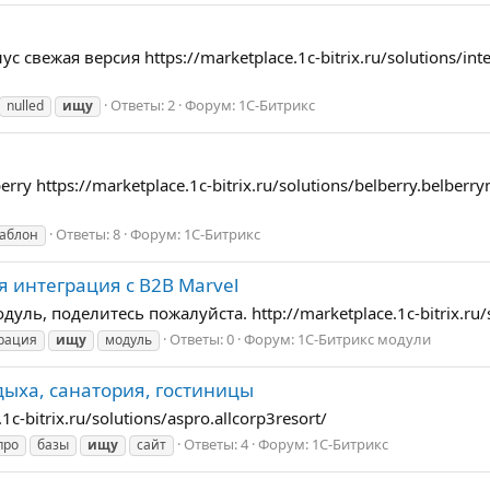
свежая версия https://marketplace.1c-bitrix.ru/solutions/int
Ответы: 2
Форум:
1С-Битрикс
nulled
ищу
y https://marketplace.1c-bitrix.ru/solutions/belberry.belber
Ответы: 8
Форум:
1С-Битрикс
аблон
 интеграция с B2B Marvel
уль, поделитесь пожалуйста. http://marketplace.1c-bitrix.ru/s
Ответы: 0
Форум:
1С-Битрикс модули
рация
ищу
модуль
тдыха, санатория, гостиницы
c-bitrix.ru/solutions/aspro.allcorp3resort/
Ответы: 4
Форум:
1С-Битрикс
про
базы
ищу
сайт