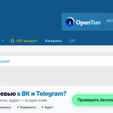
VIP аккаунт
Битрикс
СП
ума!