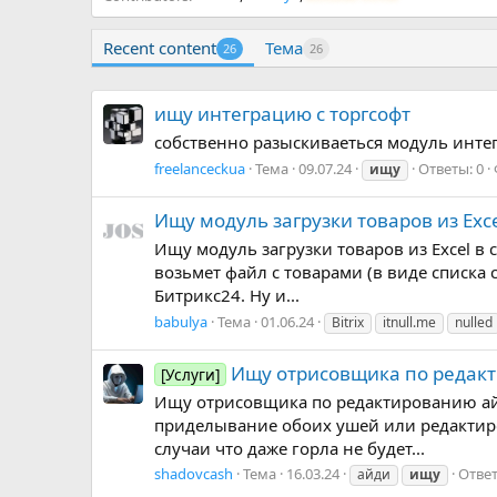
Recent content
Тема
26
26
ищу интеграцию с торгсофт
собственно разыскиваеться модуль инте
freelanceckua
Тема
09.07.24
Ответы: 0
ищу
Ищу модуль загрузки товаров из Exce
Ищу модуль загрузки товаров из Excel в 
возьмет файл с товарами (в виде списка 
Битрикс24. Ну и...
babulya
Тема
01.06.24
Bitrix
itnull.me
nulled
Ищу отрисовщика по редакт
[Услуги]
Ищу отрисовщика по редактированию айд
приделывание обоих ушей или редактиров
случаи что даже горла не будет...
shadovcash
Тема
16.03.24
Ответ
айди
ищу