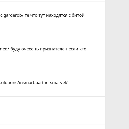
ec.garderob/ те что тут находятся с битой
rymed/ буду очееень признателен если кто
olutions/insmart.partnersmarvel/