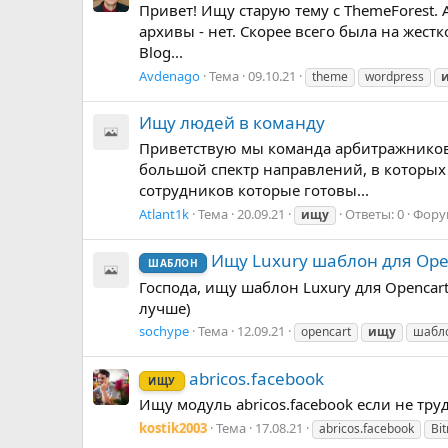
Привет! Ищу старую тему с ThemeForest.
архивы - нет. Скорее всего была на жестко
Blog...
Avdenago
Тема
09.10.21
theme
wordpress
Ищу людей в команду
Приветствую мы команда арбитражников, 
большой спектр направлений, в которых
сотрудников которые готовы...
Atlant1k
Тема
20.09.21
Ответы: 0
Фору
ищу
Ищу Luxury шаблон для Ope
ШАБЛОН
Господа, ищу шаблон Luxury для Opencart
лучше)
sochype
Тема
12.09.21
opencart
ищу
шабл
abricos.facebook
ИЩУ
Ищу модуль abricos.facebook если не труд
kostik2003
Тема
17.08.21
abricos.facebook
Bit