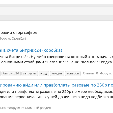
грации с торгсофтом
Форум:
OpenCart
l в счета Битрикс24 (коробка)
счета Битрикс24. Ну либо специалиста который этот модуль
с основными столбцами "Название" "Цена" "Кол-во" "Скидка
Ответы: 0
Форум:
битрикс24
загрузки
ищу
модуль
товаров
ированию айди или прав(оплаты разовые по 250р по
и или прав(оплаты разовые по 250р по мере необходимости
ание первоначальных ушей до лучшего вида подбивка цвета
ы: 0
Форум:
Рекламный раздел