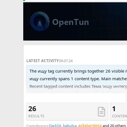
LATEST ACTIVITY
09.07.24
The ищу tag currently brings together 26 visible 
ищу currently spans 1 content type. Main match
Recent tagged content includes Тема 'ищу инте
счета Битрикс24 (коробка)' and Тема 'Ищу о
250р по мере необходимости).'.
26
1
RESULTS
CONTEN
DarkSit
,
babulya
,
ackstarvinta
and 20 others
Contributors: