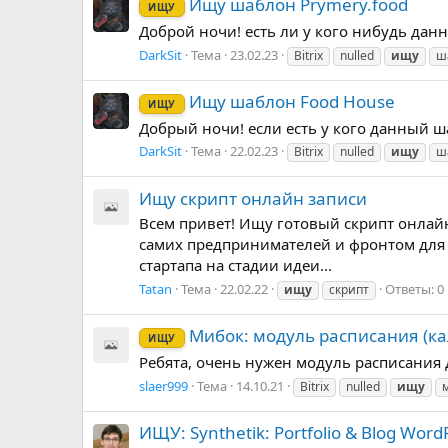
Ищу шаблон Prymery.food
ИЩУ
Доброй ночи! есть ли у кого нибудь данный
DarkSit
Тема
23.02.23
Bitrix
nulled
ищу
ш
Ищу шаблон Food House
ИЩУ
Добрый ночи! если есть у кого данный шабл
DarkSit
Тема
22.02.23
Bitrix
nulled
ищу
ш
Ищу скрипт онлайн записи
Всем привет! Ищу готовый скрипт онлайн 
самих предпринимателей и фронтом для 
стартапа на стадии идеи...
Tatan
Тема
22.02.22
Ответы: 0
ищу
скрипт
Мибок: модуль расписания (к
ИЩУ
Ребята, очень нужен модуль расписания 
slaer999
Тема
14.10.21
Bitrix
nulled
ищу
ИЩУ: Synthetik: Portfolio & Blog Wor