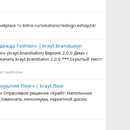
place.1c-bitrix.ru/solutions/redsign.eshop24/
ежда.Fashion» | krayt.brandsalon
 (krayt.brandsalon) Версия: 2.0.0 Демо с
качать krayt.brandsalon 2.0.0 *** Скрытый текст:
икс шаблоны
ытия.Floor» | krayt.floor
or Отраслевое решение «Крайт: Напольные
ламината, линолеума, паркетной доски,