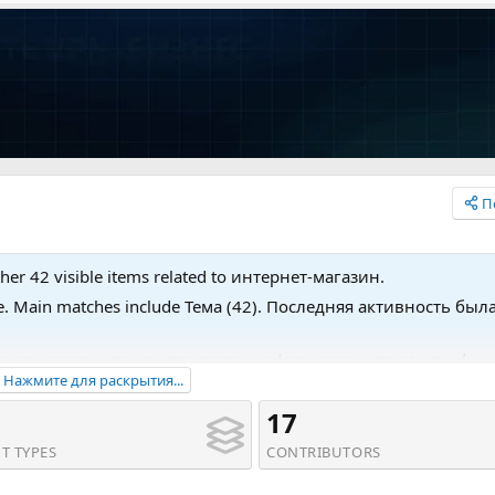
П
her 42 visible items related to интернет-магазин.
pe. Main matches include Тема (42). Последняя активность был
интернет-магазин продуктов питания,фермерские продукты |
Нажмите для раскрытия...
ьер - интернет-магазин | aspro.premier' and Тема 'INTEC.Garde
го белья и аксессуаров | intec.garderob'.
17
T TYPES
CONTRIBUTORS