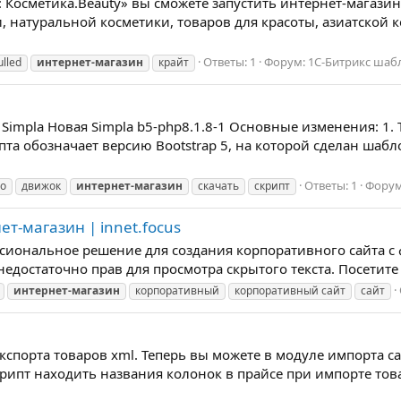
 Косметика.Beauty» вы сможете запустить интернет-магази
, натуральной косметики, товаров для красоты, азиатской
Ответы: 1
Форум:
1С-Битрикс ша
ulled
интернет-магазин
крайт
Simpla Новая Simpla b5-php8.1.8-1 Основные изменения: 1. 
пта обозначает версию Bootstrap 5, на которой сделан шабл
Ответы: 1
Фору
но
движок
интернет-магазин
скачать
скрипт
т-магазин | innet.focus
ессиональное решение для создания корпоративного сайта с
ас недостаточно прав для просмотра скрытого текста. Посетите
интернет-магазин
корпоративный
корпоративный сайт
сайт
кспорта товаров xml. Теперь вы можете в модуле импорта с
скрипт находить названия колонок в прайсе при импорте тов