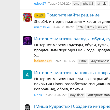
edpol27
Тема
04.08.22
cms
php 8.1
simpla
Помогите найти решение
ИЩУ
Shop24: интернет-магазин + кабинет дилера
miamikiller
Тема
20.04.22
b2b
Bitrix
nulled
Интернет-магазин одежды, обуви, су
Интернет-магазин одежды, обуви, сумок, 
продленным периодом на 2 года! Продавец h
У...
hakonek31
Тема
16.02.22
Bitrix
krayt.brandsa
Интернет-магазин напольных покрыти
Интернет-магазин напольных покрытий (
покрытия.Floor» разработано специальн
ковролина), обоев, плитки...
NorD
Тема
03.02.22
krayt.floor
интернет-маг
[Миша Рудрастых] Создайте интерне