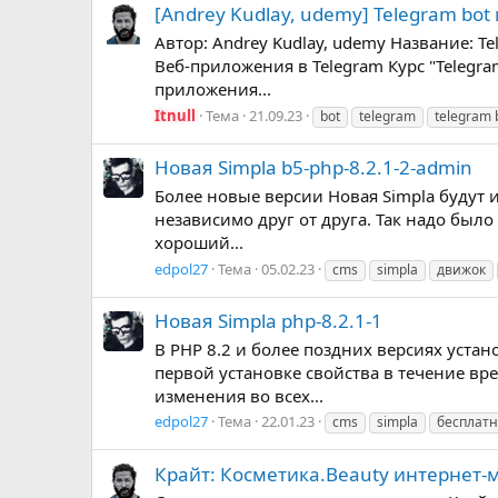
[Andrey Kudlay, udemy] Telegram bot
Автор: Andrey Kudlay, udemy Название: T
Веб-приложения в Telegram Курс "Telegra
приложения...
Itnull
Тема
21.09.23
bot
telegram
telegram 
Новая Simpla b5-php-8.2.1-2-admin
Более новые версии Новая Simpla будут и
независимо друг от друга. Так надо было
хороший...
edpol27
Тема
05.02.23
cms
simpla
движок
Новая Simpla php-8.2.1-1
В PHP 8.2 и более поздних версиях уста
первой установке свойства в течение в
изменения во всех...
edpol27
Тема
22.01.23
cms
simpla
бесплат
Крайт: Косметика.Beauty интернет-м