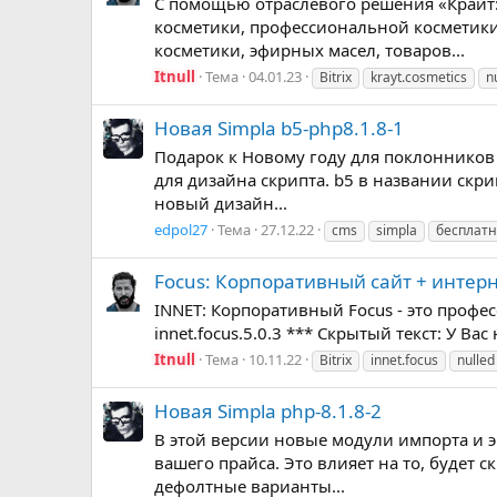
С помощью отраслевого решения «Крайт:
косметики, профессиональной косметики
косметики, эфирных масел, товаров...
Itnull
Тема
04.01.23
Bitrix
krayt.cosmetics
n
Новая Simpla b5-php8.1.8-1
Подарок к Новому году для поклонников 
для дизайна скрипта. b5 в названии скри
новый дизайн...
edpol27
Тема
27.12.22
cms
simpla
бесплат
Focus: Корпоративный сайт + интерне
INNET: Корпоративный Focus - это проф
innet.focus.5.0.3 *** Скрытый текст: У В
Itnull
Тема
10.11.22
Bitrix
innet.focus
nulled
Новая Simpla php-8.1.8-2
В этой версии новые модули импорта и э
вашего прайса. Это влияет на то, будет 
дефолтные варианты...