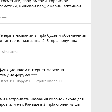
н косметики, парфюмерии, корейской
 косметики, нишевой парфюмерии, аптечной
блоны
Теперь в названии simpla будет и обозначения
он интернет-магазина. 2. Simpla получила
м:
Simplacms
 функционалом интернет-магазина.
 тему на форуме! ***
Ответы: 1
Форум:
1С-Битрикс шаблоны
ами настроивать названия колонок входа для
аров или нет. Раньше в Simpla стояли лишь