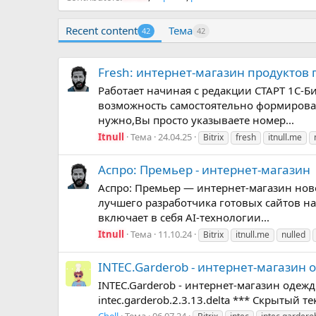
Recent content
Тема
42
42
Fresh: интернет-магазин продуктов 
Работает начиная с редакции СТАРТ 1С-Б
возможность самостоятельно формировать
нужно,Вы просто указываете номер...
Itnull
Тема
24.04.25
Bitrix
fresh
itnull.me
Аспро: Премьер - интернет-магазин |
Аспро: Премьер — интернет-магазин нов
лучшего разработчика готовых сайтов на
включает в себя AI-технологии...
Itnull
Тема
11.10.24
Bitrix
itnull.me
nulled
INTEC.Garderob - интернет-магазин о
INTEC.Garderob - интернет-магазин одежды,
intec.garderob.2.3.13.delta *** Скрытый т