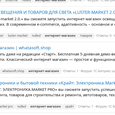
Ответы: 1
Форум:
1С-Битр
b
itnull.me
nulled
интернет-магазин
ЩЕНИЯ И ТОВАРОВ ДЛЯ СВЕТА «LUSTER-MARKET 2.0» |
market 2.0.» вы сможете запустить интернет-магазин освеще
х. В современном e-commerce, адаптивность – основное и 
Ответы: 0
ter
luster-market
nulled
интернет-магазин
товаров
агазин | whatasoft.shop
ть даже на редакции «Старт». Бесплатная 5-дневная демо-
и. Классический интернет магазин — простое и функциона
Ответы: 1
Форум:
1С-Битрикс 
whatasoft.shop
интернет-магазин
оники и бытовой техники «Крайт: Электроника.Marke
: ЭЛЕКТРОНИКА.MARKET PRO» вы сможете запустить успешн
нта, товаров для строительства и ремонта, автотоваров, те
Ответы: 1
Форум:
1С-
arket pro
nulled
интернет-магазин
крайт