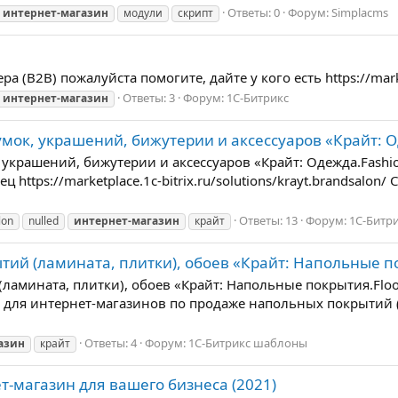
Ответы: 0
Форум:
Simplacms
интернет-магазин
модули
скрипт
 (B2B) пожалуйста помогите, дайте у кого есть https://market
Ответы: 3
Форум:
1С-Битрикс
интернет-магазин
мок, украшений, бижутерии и аксессуаров «Крайт: Од
украшений, бижутерии и аксессуаров «Крайт: Одежда.Fashion»
ttps://marketplace.1c-bitrix.ru/solutions/krayt.brandsalon/ С
Ответы: 13
Форум:
1С-Битр
lon
nulled
интернет-магазин
крайт
й (ламината, плитки), обоев «Крайт: Напольные покр
ламината, плитки), обоев «Крайт: Напольные покрытия.Flo
о для интернет-магазинов по продаже напольных покрытий (
Ответы: 4
Форум:
1С-Битрикс шаблоны
азин
крайт
т-магазин для вашего бизнеса (2021)