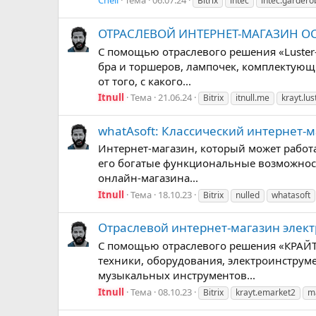
Chell
Тема
06.07.24
Bitrix
intec
intec.gardero
ОТРАСЛЕВОЙ ИНТЕРНЕТ-МАГАЗИН ОСВЕ
С помощью отраслевого решения «Luster-
бра и торшеров, лампочек, комплектующи
от того, с какого...
Itnull
Тема
21.06.24
Bitrix
itnull.me
krayt.lus
whatAsoft: Классический интернет-м
Интернет-магазин, который может работа
его богатые функциональные возможност
онлайн-магазина...
Itnull
Тема
18.10.23
Bitrix
nulled
whatasoft
Отраслевой интернет-магазин электр
С помощью отраслевого решения «КРАЙТ
техники, оборудования, электроинструме
музыкальных инструментов...
Itnull
Тема
08.10.23
Bitrix
krayt.emarket2
m