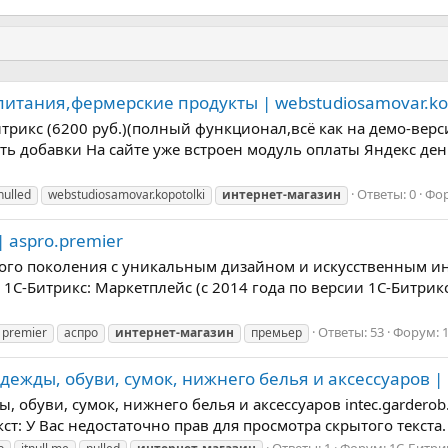
питания,фермерские продукты | webstudiosamovar.kop
итрикс (6200 руб.)(полный функционал,всё как на демо-вер
 добавки На сайте уже встроен модуль оплаты Яндекс день
Ответы: 0
Фо
nulled
webstudiosamovar.kopotolki
интернет-магазин
 aspro.premier
ого поколения с уникальным дизайном и искусственным ин
 1С-Битрикс: Маркетплейс (с 2014 года по версии 1С-Битрик
Ответы: 53
Форум:
premier
аспро
интернет-магазин
премьер
дежды, обуви, сумок, нижнего белья и аксессуаров | 
 обуви, сумок, нижнего белья и аксессуаров intec.garderob.2
екст: У Вас недостаточно прав для просмотра скрытого текста