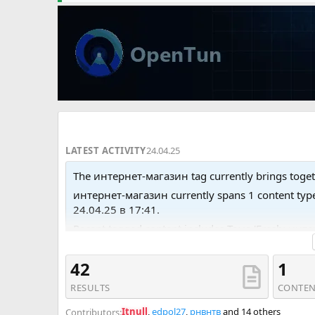
LATEST ACTIVITY
24.04.25
The интернет-магазин tag currently brings toget
интернет-магазин currently spans 1 content ty
24.04.25 в 17:41.
Recent tagged content includes Тема 'Fresh: 
webstudiosamovar.kopotolki', Тема 'Аспро: Прем
интернет-магазин одежды, обуви, сумок, нижне
42
1
RESULTS
CONTEN
Itnull
,
edpol27
,
рнвнтв
and 14 others
Contributors: