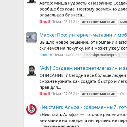
Автор: Миша Рудрастых Название: Создайт
вообще без кода. Поэтому возможно дале
владельцев бизнеса...
Itnull
Тема
05.11.21
интернет-магазин
миш
МаркетПро: интернет-магазин и моб
Вышло новое решение. от компании astde
скинемся на покупку, или может уже у кого 
рнвнтв
Тема
14.08.21
astdesign.marketpro
Bitr
[Adv] Создаем интернет-магазин и з
ОПИСАНИЕ: ? Сегодня всё больше людей з
сможете узнать как создать быстро и лег
прав для...
Itnull
Тема
07.06.21
Отв
интернет-магазин
Некстайп: Альфа - современный, гот
«Некстайп: Альфа» — готовое решение дл
внимание на товаре, а интерфейс не пер
Прикольная новая...