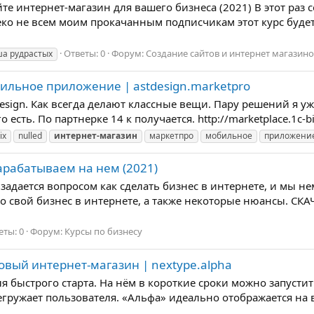
е интернет-магазин для вашего бизнеса (2021) В этот раз с
ко не всем моим прокачанным подписчикам этот курс будет 
Ответы: 0
Форум:
Создание сайтов и интернет магазин
а рудрастых
ильное приложение | astdesign.marketpro
sign. Как всегда делают классные вещи. Пару решений я уж
есть. По партнерке 14 к получается. http://marketplace.1c-bit
ix
nulled
интернет-магазин
маркетпро
мобильное
приложени
арабатываем на нем (2021)
адается вопросом как сделать бизнес в интернете, и мы нем
ко свой бизнес в интернете, а также некоторые нюансы. СКАЧ
еты: 0
Форум:
Курсы по бизнесу
овый интернет-магазин | nextype.alpha
я быстрого старта. На нём в короткие сроки можно запусти
егружает пользователя. «Альфа» идеально отображается на в