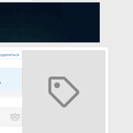
оделиться
а
rob -