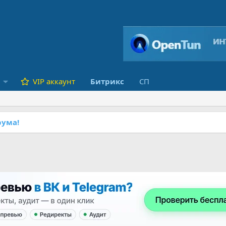
VIP аккаунт
Битрикс
СП
ума!