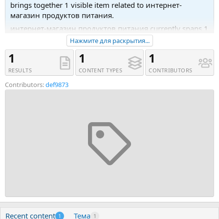
brings together 1 visible item related to интернет-
магазин продуктов питания.
интернет-магазин продуктов питания currently spans 1
content type. Main matches include Тема (1). Последняя
Нажмите для раскрытия...
активность была 13.04.20 в 17:47.
1
1
1
Recent tagged content includes Тема 'Крайт: Продукты
RESULTS
CONTENT TYPES
CONTRIBUTORS
питания.Retail | krayt.retail'.
Contributors:
def9873
Recent content
Тема
1
1