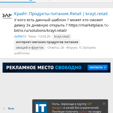
Крайт: Продукты питания.Retail | krayt.retail
У кого есть данный шаблон ? может кто сможет
демку 3х дневную открыть ? https://marketplace.1c-
bitrix.ru/solutions/krayt.retail/
def9873
Тема
13.04.20
krayt.retail
интернет-магазин
продуктов
питания
Ответы: 26
Форум:
1С-Битрикс
овощей и фруктов
шаблоны
Гость, переходи в группу
VIP
аккаунт
и качай без ограничений.
Теги
Поспеши получить
купон
на скидку