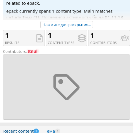
related to epack.
epack currently spans 1 content type. Main matches
include Тема (1). Последняя активность была 01.11.18
в 17:41.
Нажмите для раскрытия...
Recent tagged content includes Тема 'ePack v1.5 - 25 CSS3
1
1
1
Ultimate Element Packages'.
RESULTS
CONTENT TYPES
CONTRIBUTORS
Contributors:
Itnull
Recent content
Тема
1
1