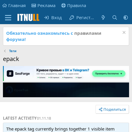
Главная
Реклама
Правила
Вход
Регистрация
Обязательно ознакомьтесь с
правилами
форума!
Теги
epack
Поделиться
LATEST ACTIVITY
01.11.18
The epack tag currently brings together 1 visible item