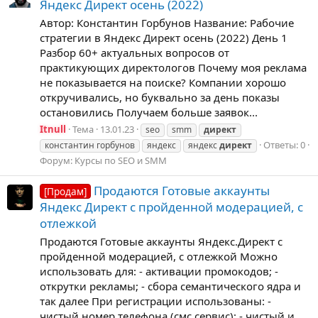
Яндекс Директ осень (2022)
Автор: Константин Горбунов Название: Рабочие
стратегии в Яндекс Директ осень (2022) День 1
Разбор 60+ актуальных вопросов от
практикующих директологов Почему моя реклама
не показывается на поиске? Компании хорошо
откручивались, но буквально за день показы
остановились Получаем больше заявок...
Itnull
Тема
13.01.23
seo
smm
директ
Ответы: 0
константин горбунов
яндекс
яндекс
директ
Форум:
Курсы по SEO и SMM
Продаются Готовые аккаунты
[Продам]
Яндекс Директ с пройденной модерацией, с
отлежкой
Продаются Готовые аккаунты Яндекс.Директ с
пройденной модерацией, с отлежкой Можно
использовать для: - активации промокодов; -
открутки рекламы; - сбора семантического ядра и
так далее При регистрации использованы: -
чистый номер телефона (смс сервис); - чистый и