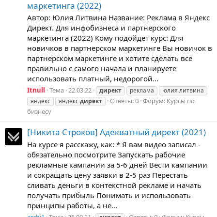
маркетинга (2022)
Автор: Юлия Литвина Название: Реклама в Яндекс
Директ. Для инфобизнеса и партнерского
маркетинга (2022) Кому подойдет курс: Для
новичков в партнерском маркетинге Вы новичок в
партнерском маркетинге и хотите сделать все
правильно с самого начала и планируете
использовать платный, недорогой...
Itnull
Тема
22.03.22
директ
реклама
юлия литвина
Ответы: 0
Форум:
Курсы по
яндекс
яндекс
директ
бизнесу
[Никита Строков] Адекватный директ (2021)
На курсе я расскажу, как: * Я вам видео записал -
обязательно посмотрите Запускать рабочие
рекламные кампании за 5-6 дней Вести кампании
и сокращать цену заявки в 2-5 раз Перестать
сливать деньги в контекстной рекламе и начать
получать прибыль Понимать и использовать
принципы работы, а не...
archi1
Тема
25.09.21
Ответы: 0
Форум:
Курсы