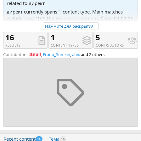
related to директ.
директ currently spans 1 content type. Main matches
include Тема (16). Последняя активность была 04.02.25
в 17:01.
Нажмите для раскрытия...
Recent tagged content includes Тема '[Иван Лозовой]
16
1
5
Яндекс директ (2024)', Тема '[lenathink] Горячие
RESULTS
CONTENT TYPES
CONTRIBUTORS
подписчики в Телеграм через Яндекс Директ (2024)'
and Тема '[Илья Цымбалист] Медиабайер Яндекс
Contributors:
Itnull
,
Frodo_Sumkin
,
abix
and 2 others
Директ 2.0 (2023)'.
Recent content
Тема
16
16