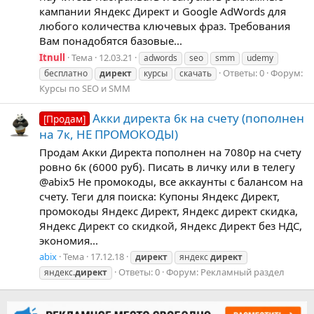
кампании Яндекс Директ и Google AdWords для
любого количества ключевых фраз. Требования
Вам понадобятся базовые...
Itnull
Тема
12.03.21
adwords
seo
smm
udemy
Ответы: 0
Форум:
бесплатно
директ
курсы
скачать
Курсы по SEO и SMM
Акки директа 6к на счету (пополнен
[Продам]
на 7к, НЕ ПРОМОКОДЫ)
Продам Акки Директа пополнен на 7080р на счету
ровно 6к (6000 руб). Писать в личку или в телегу
@abix5 Не промокоды, все аккаунты с балансом на
счету. Теги для поиска: Купоны Яндекс Директ,
промокоды Яндекс Директ, Яндекс директ скидка,
Яндекс Директ со скидкой, Яндекс Директ без НДС,
экономия...
abix
Тема
17.12.18
директ
яндекс
директ
Ответы: 0
Форум:
Рекламный раздел
яндекс.
директ