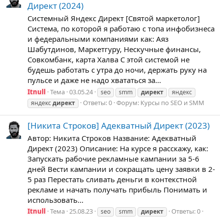
Директ (2024)
Системный Яндекс Директ [Святой маркетолог]
Система, по которой я работаю с топа инфобизнеса
и федеральными компаниями как: Аяз
Шабутдинов, Маркетгуру, Нескучные финансы,
Совкомбанк, карта Халва С этой системой не
будешь работать с утра до ночи, держать руку на
пульсе и даже не надо хвататься за...
Itnull
Тема
03.05.24
seo
smm
директ
яндекс
Ответы: 0
Форум:
Курсы по SEO и SMM
яндекс
директ
[Никита Строков] Адекватный Директ (2023)
Автор: Никита Строков Название: Адекватный
Директ (2023) Описание: На курсе я расскажу, как:
Запускать рабочие рекламные кампании за 5-6
дней Вести кампании и сокращать цену заявки в 2-
5 раз Перестать сливать деньги в контекстной
рекламе и начать получать прибыль Понимать и
использовать...
Itnull
Тема
25.08.23
Ответы: 0
seo
smm
директ