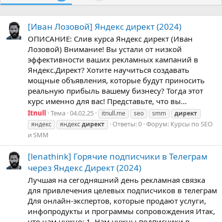
[Иван Лозовой] Яндекс директ (2024)
ОПИСАНИЕ: Слив курса Яндекс директ (Иван
Лозовой) Внимание! Вы устали от низкой
эффективности ваших рекламных кампаний в
Яндекс.Директ? Хотите научиться создавать
мощные объявления, которые будут приносить
реальную прибыль вашему бизнесу? Тогда этот
курс именно для вас! Представьте, что вы...
Itnull
Тема
04.02.25
itnull.me
seo
smm
директ
Ответы: 0
Форум:
Курсы по SEO
яндекс
яндекс
директ
и SMM
[lenathink] Горячие подписчики в Телеграм
через Яндекс Директ (2024)
Лучшая на сегодняшний день рекламная связка
для привлечения целевых подписчиков в телеграм
Для онлайн-экспертов, которые продают услуги,
инфопродукты и программы сопровождения Итак,
что нам нужно: 1. Нам нужны подписчики в