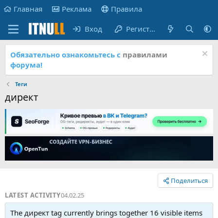
Главная
Реклама
Правила
Вход
Регистрация
Обязательно ознакомьтесь с
правилами
форума!
Теги
директ
Поделиться
LATEST ACTIVITY
04.02.25
The директ tag currently brings together 16 visible items