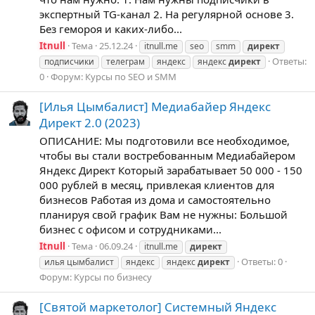
экспертный TG-канал 2. На регулярной основе 3.
Без гемороя и каких-либо...
Itnull
Тема
25.12.24
itnull.me
seo
smm
директ
Ответы:
подписчики
телеграм
яндекс
яндекс
директ
0
Форум:
Курсы по SEO и SMM
[Илья Цымбалист] Медиабайер Яндекс
Директ 2.0 (2023)
ОПИСАНИЕ: Мы подготовили все необходимое,
чтобы вы стали востребованным Медиабайером
Яндекс Директ Который зарабатывает 50 000 - 150
000 рублей в месяц, привлекая клиентов для
бизнесов Работая из дома и самостоятельно
планируя свой график Вам не нужны: Большой
бизнес с офисом и сотрудниками...
Itnull
Тема
06.09.24
itnull.me
директ
Ответы: 0
илья цымбалист
яндекс
яндекс
директ
Форум:
Курсы по бизнесу
[Святой маркетолог] Системный Яндекс