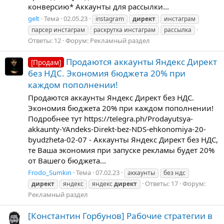
конверсию* Аккаунты для рассылки...
gelt
Тема
02.05.23
instagram
директ
инстаграм
парсер инстаграм
раскрутка инстаграм
рассылка
Ответы: 12
Форум:
Рекламный раздел
Продаются аккаунты Яндекс Директ
[Продам]
без НДС. Экономия бюджета 20% при
каждом пополнении!
Продаются аккаунты Яндекс Директ без НДС.
Экономия бюджета 20% при каждом пополнении!
Подробнее тут https://telegra.ph/Prodayutsya-
akkaunty-YAndeks-Direkt-bez-NDS-ehkonomiya-20-
byudzheta-02-07 - Аккаунты Яндекс Директ без НДС,
те Ваша экономия при запуске рекламы будет 20%
от Вашего бюджета...
Frodo_Sumkin
Тема
07.02.23
аккаунты
без ндс
Ответы: 17
Форум:
директ
яндекс
яндекс
директ
Рекламный раздел
[Константин Горбунов] Рабочие стратегии в