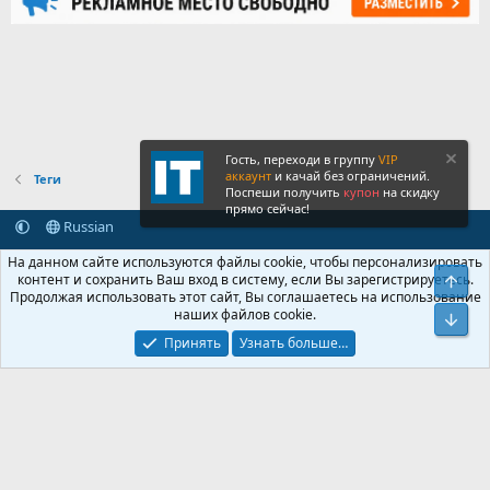
Гость, переходи в группу
VIP
аккаунт
и качай без ограничений.
Теги
Поспеши получить
купон
на скидку
прямо сейчас!
Russian
Обратная связь
Условия и правила
На данном сайте используются файлы cookie, чтобы персонализировать
Политика конфиденциальности
Помощь
Главная
R
контент и сохранить Ваш вход в систему, если Вы зарегистрируетесь.
Свер
S
Продолжая использовать этот сайт, Вы соглашаетесь на использование
S
наших файлов cookie.
®
Community platform by XenForo
© 2010-2026 XenForo Ltd.
Сниз
Крупнейший форум по обмену приватной информацией
Принять
Узнать больше…
© 2013-2026 ITNULL.me
|
XenForo® © 2026 XenForo Ltd.