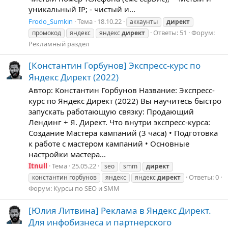
уникальный IP; - чистый и...
Frodo_Sumkin
Тема
18.10.22
аккаунты
директ
Ответы: 51
Форум:
промокод
яндекс
яндекс
директ
Рекламный раздел
[Константин Горбунов] Экспресс-курс по
Яндекс Директ (2022)
Автор: Константин Горбунов Название: Экспресс-
курс по Яндекс Директ (2022) Вы научитесь быстро
запускать работающую связку: Продающий
Лендинг + Я. Директ. Что внутри экспресс-курса:
Создание Мастера кампаний (3 часа) • Подготовка
к работе с мастером кампаний • Основные
настройки мастера...
Itnull
Тема
25.05.22
seo
smm
директ
Ответы: 0
константин горбунов
яндекс
яндекс
директ
Форум:
Курсы по SEO и SMM
[Юлия Литвина] Реклама в Яндекс Директ.
Для инфобизнеса и партнерского