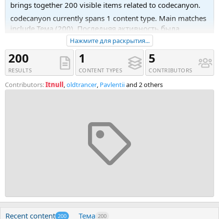
brings together 200 visible items related to codecanyon.
codecanyon currently spans 1 content type. Main matches
include Тема (200). Последняя активность была
03.05.24 в 12:14.
Нажмите для раскрытия...
Recent tagged content includes Тема '66biolinks - Bio
200
1
5
Links, URL Shortener, QR Codes &amp;amp; Web Tools
RESULTS
CONTENT TYPES
CONTRIBUTORS
(SAAS) NULLED', Тема '66toolkit - Ultimate Web Tools
System' and Тема 'Vue File Manager v2.2.7'.
Contributors:
Itnull
,
oldtrancer
,
Pavlentii
and 2 others
Recent content
Тема
200
200