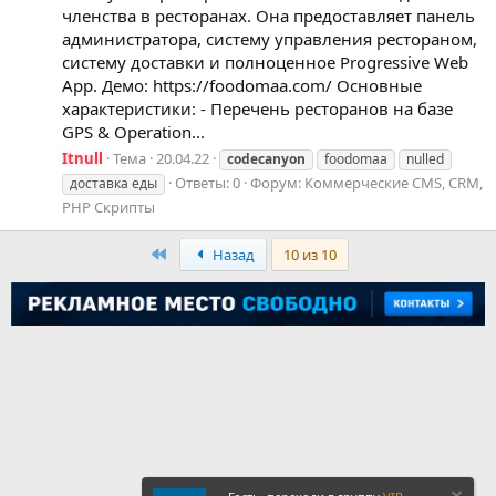
членства в ресторанах. Она предоставляет панель
администратора, систему управления рестораном,
систему доставки и полноценное Progressive Web
App. Демо: https://foodomaa.com/ Основные
характеристики: - Перечень ресторанов на базе
GPS & Operation...
Itnull
Тема
20.04.22
codecanyon
foodomaa
nulled
Ответы: 0
Форум:
Коммерческие CMS, CRM,
доставка еды
PHP Скрипты
First
Назад
10 из 10