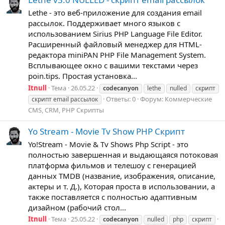
Lethe - это веб-приложение для создания email
рассылок. Поддерживает много языков с
использованием Sirius PHP Language File Editor.
Расширенный файловый менеджер для HTML-
редактора miniPAN PHP File Management System.
Всплывающее окно с вашими текстами через
poin.tips. Простая установка...
Itnull
Тема
26.05.22
codecanyon
lethe
nulled
скрипт
Ответы: 0
Форум:
Коммерческие
скрипт email рассылок
CMS, CRM, PHP Скрипты
Yo Stream - Movie Tv Show PHP Скрипт
Yo!Stream - Movie & Tv Shows Php Script - это
полностью завершенная и выдающаяся потоковая
платформа фильмов и телешоу с генерацией
данных TMDB (название, изображения, описание,
актеры и т. Д.), Которая проста в использовании, а
также поставляется с полностью адаптивным
дизайном (рабочий стол...
Itnull
Тема
25.05.22
codecanyon
nulled
php
скрипт