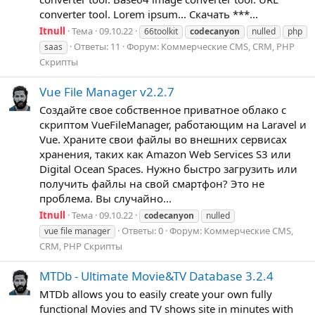
converter tool. Lorem ipsum... Скачать ***...
Itnull
Тема
09.10.22
66toolkit
codecanyon
nulled
php
Ответы: 11
Форум:
Коммерческие CMS, CRM, PHP
saas
Скрипты
Vue File Manager v2.2.7
Создайте свое собственное приватное облако с
скриптом VueFileManager, работающим на Laravel и
Vue. Храните свои файлы во внешних сервисах
хранения, таких как Amazon Web Services S3 или
Digital Ocean Spaces. Нужно быстро загрузить или
получить файлы на свой смартфон? Это не
проблема. Вы случайно...
Itnull
Тема
09.10.22
codecanyon
nulled
Ответы: 0
Форум:
Коммерческие CMS,
vue file manager
CRM, PHP Скрипты
MTDb - Ultimate Movie&TV Database 3.2.4
MTDb allows you to easily create your own fully
functional Movies and TV shows site in minutes with