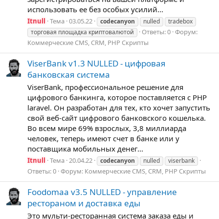
использовать ее без особых усилий...
Itnull
Тема
03.05.22
codecanyon
nulled
tradebox
Ответы: 0
Форум:
торговая площадка криптовалютой
Коммерческие CMS, CRM, PHP Скрипты
ViserBank v1.3 NULLED - цифровая
банковская система
ViserBank, профессиональное решение для
цифрового банкинга, которое поставляется с PHP
laravel. Он разработан для тех, кто хочет запустить
свой веб-сайт цифрового банковского кошелька.
Во всем мире 69% взрослых, 3,8 миллиарда
человек, теперь имеют счет в банке или у
поставщика мобильных денег...
Itnull
Тема
20.04.22
codecanyon
nulled
viserbank
Ответы: 0
Форум:
Коммерческие CMS, CRM, PHP Скрипты
Foodomaa v3.5 NULLED - управление
рестораном и доставка еды
Это мульти-ресторанная система заказа еды и