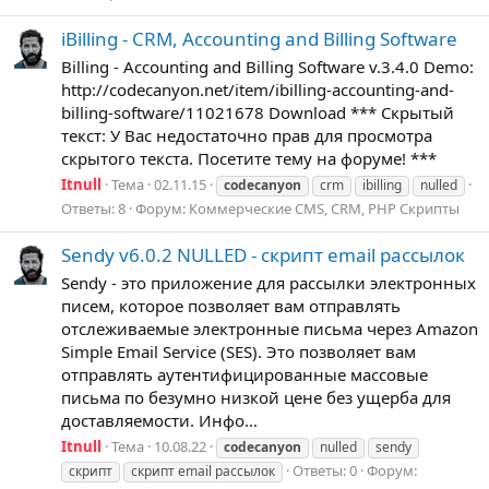
iBilling - CRM, Accounting and Billing Software
Billing - Accounting and Billing Software v.3.4.0 Demo:
http://codecanyon.net/item/ibilling-accounting-and-
billing-software/11021678 Download *** Скрытый
текст: У Вас недостаточно прав для просмотра
скрытого текста. Посетите тему на форуме! ***
Itnull
Тема
02.11.15
codecanyon
crm
ibilling
nulled
Ответы: 8
Форум:
Коммерческие CMS, CRM, PHP Скрипты
Sendy v6.0.2 NULLED - скрипт email рассылок
Sendy - это приложение для рассылки электронных
писем, которое позволяет вам отправлять
отслеживаемые электронные письма через Amazon
Simple Email Service (SES). Это позволяет вам
отправлять аутентифицированные массовые
письма по безумно низкой цене без ущерба для
доставляемости. Инфо...
Itnull
Тема
10.08.22
codecanyon
nulled
sendy
Ответы: 0
Форум:
скрипт
скрипт email рассылок