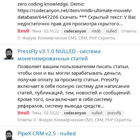
zero coding knowledge. Demo:
https://codecanyon.net/item/mtdb-ultimate-movietv-
database/6447206 Скачать *** Скрытый текст: У Вас
недостаточно прав для просмотра скрытого...
Itnull
Тема
02.10.22
Ответы:
codecanyon
mtdb
nulled
0
Форум:
Коммерческие CMS, CRM, PHP Скрипты
PressFly v3.1.0 NULLED - система
монетизированных статей
Позволяет вашим пользователям писать статьи,
чтобы они и вы могли зарабатывать деньги,
получая оплату за просмотр статьи. PressFly
включает в себя полную систему для написания
статей, публикаций, тем, новостей и сообщений.
Кроме того, она включает в себя систему
рефералов, систему вывода средств...
Itnull
Тема
02.10.22
codecanyon
nulled
pressfly
Ответы: 0
Форум:
Коммерческие CMS, CRM, PHP Скрипты
PipeX CRM v2.5 - nulled