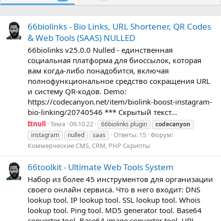
66biolinks - Bio Links, URL Shortener, QR Codes
& Web Tools (SAAS) NULLED
66biolinks v25.0.0 Nulled - единственная
социальная платформа для биоссылок, которая
вам когда-либо понадобится, включая
полнофункциональное средство сокращения URL
и систему QR-кодов. Demo:
https://codecanyon.net/item/biolink-boost-instagram-
bio-linking/20740546 *** Скрытый текст...
Itnull
Тема
09.10.22
66biolinks plugin
codecanyon
Ответы: 15
Форум:
instagram
nulled
saas
Коммерческие CMS, CRM, PHP Скрипты
66toolkit - Ultimate Web Tools System
Набор из более 45 инструментов для организации
своего онлайн сервиса. Что в него входит: DNS
lookup tool. IP lookup tool. SSL lookup tool. Whois
lookup tool. Ping tool. MD5 generator tool. Base64
converter tool. Base64 image converter tool. URL