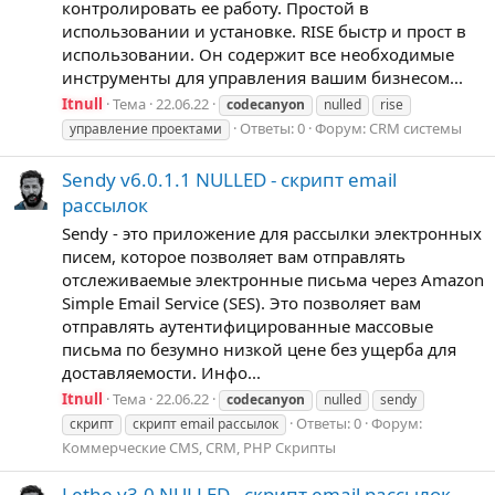
контролировать ее работу. Простой в
использовании и установке. RISE быстр и прост в
использовании. Он содержит все необходимые
инструменты для управления вашим бизнесом...
Itnull
Тема
22.06.22
codecanyon
nulled
rise
Ответы: 0
Форум:
CRM системы
управление проектами
Sendy v6.0.1.1 NULLED - скрипт email
рассылок
Sendy - это приложение для рассылки электронных
писем, которое позволяет вам отправлять
отслеживаемые электронные письма через Amazon
Simple Email Service (SES). Это позволяет вам
отправлять аутентифицированные массовые
письма по безумно низкой цене без ущерба для
доставляемости. Инфо...
Itnull
Тема
22.06.22
codecanyon
nulled
sendy
Ответы: 0
Форум:
скрипт
скрипт email рассылок
Коммерческие CMS, CRM, PHP Скрипты
Lethe v3.0 NULLED - скрипт email рассылок