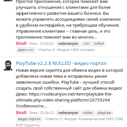
Простое приложение, которое поможет вам
улучшить отношения с клиентами для более
эффективного развития вашего бизнеса. Вы
можете управлять ассоциациями своей компании
в удобном интерфейсе, не требующем обучения.
Управление клиентами – главная цель, и это
приложение поможет вам во многих...
Itnull
Тема
25.09.22
codecanyon
crm
nulled
Ответы: 0
Форум:
CRM системы
pipex crm
PlayTube v2.2.8 NULLED - видео портал
Новая версия скрипта для обмена видео в которой
добавлена новая тема и исправлены ранее
заявленные ошибки. PlayTube - лучший способ
создать свой собственный сайт для обмена видео!
Демо: https://codecanyon.net/item/playtube-the-
ultimate-php-video-sharing-platform/20759294
Особенности...
Itnull
Тема
25.09.22
codecanyon
nulled
playtube
Ответы: 0
Форум:
Коммерческие CMS, CRM,
видео портал
PHP Скрипты