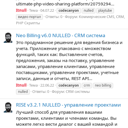
ultimate-php-video-sharing-platform/20759294...
Itnull
Тема
04.07.22
codecanyon
nulled
playtube
Ответы: 0
Форум:
Коммерческие CMS, CRM,
видео портал
PHP Скрипты
Neo Billing v6.0 NULLED - CRM система
Это продуманное решение для ведения бизнеса и
учета. Приложение упаковано с множеством
функций, таких как: Выставление счетов,
предложения, заказы на поставку, управление
запасами, управление клиентами, управление
поставщиками, управление проектами, учетные
записи, данные и отчеты, REST API...
Itnull
Тема
22.06.22
codecanyon
crm
neo billing
Ответы: 0
Форум:
CRM системы
nulled
RISE v3.2.1 NULLED - управление проектами
Лучший способ для управления вашими
проектами, клиентами и членами команды. Вы
можете легко вести диалог с вашей командой и