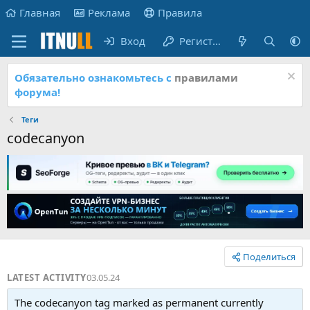
Главная
Реклама
Правила
Вход
Регистрация
Обязательно ознакомьтесь с
правилами
форума!
Теги
codecanyon
Поделиться
LATEST ACTIVITY
03.05.24
The codecanyon tag marked as permanent currently