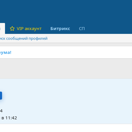
и
VIP аккаунт
Битрикс
СП
иск сообщений профилей
ума!
24
 в 11:42