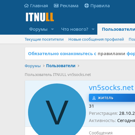
Главная
Реклама
Правила
Форумы
Что нового?
Пользовател
Текущие посетители
Новые сообщения профилей
По
Обязательно ознакомьтесь с
правилами
фор
Форумы
Пользователи
Пользователь ITNULL vn5socks.net
vn5socks.net
V
ЖИТЕЛЬ
31
Регистрация
28.10.
Активность
Сегодня
Сообщения