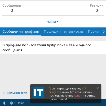
Сообщения
Реакции
0
0
Найти
Сообщения профиля
Последняя активность
Публикац
В профиле пользователя tipitip пока нет ни одного
сообщения.
Гость, переходи в группу
VIP
аккаунт
и качай без ограничений.
Пользователи
Поспеши получить
купон
на скидку
прямо сейчас!
Russian