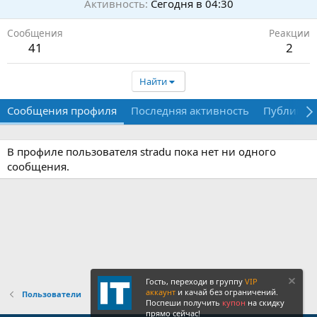
Активность
Сегодня в 04:30
Сообщения
Реакции
41
2
Найти
Сообщения профиля
Последняя активность
Публикац
В профиле пользователя stradu пока нет ни одного
сообщения.
Гость, переходи в группу
VIP
аккаунт
и качай без ограничений.
Пользователи
Поспеши получить
купон
на скидку
прямо сейчас!