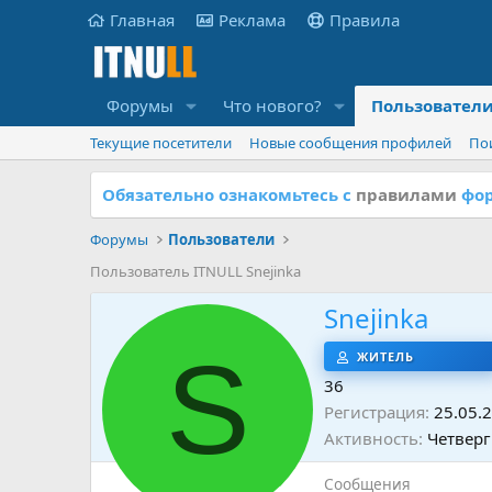
Главная
Реклама
Правила
Форумы
Что нового?
Пользовател
Текущие посетители
Новые сообщения профилей
По
Обязательно ознакомьтесь с
правилами
фор
Форумы
Пользователи
Пользователь ITNULL Snejinka
Snejinka
S
ЖИТЕЛЬ
36
Регистрация
25.05.
Активность
Четверг
Сообщения