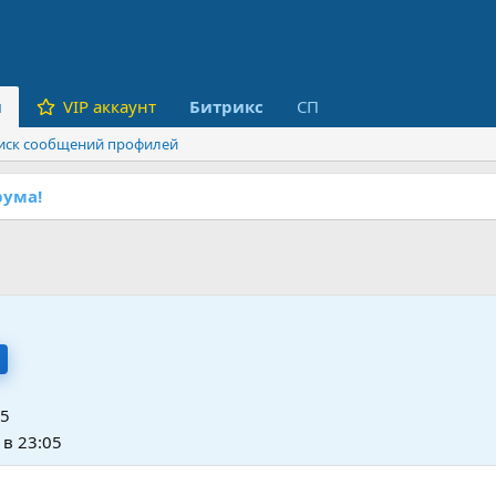
и
VIP аккаунт
Битрикс
СП
иск сообщений профилей
ума!
25
 в 23:05