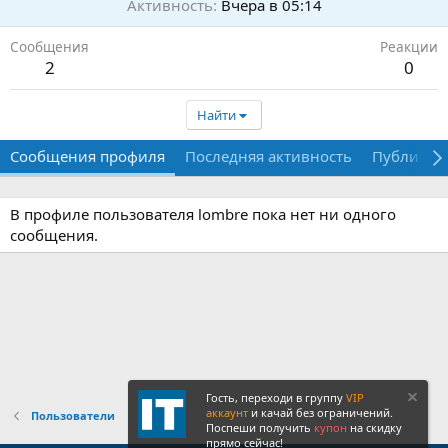
Активность
Вчера в 05:14
Сообщения
Реакции
2
0
Найти
Сообщения профиля
Последняя активность
Публикац
В профиле пользователя lombre пока нет ни одного
сообщения.
Гость, переходи в группу
VIP
аккаунт
и качай без ограничений.
Пользователи
Поспеши получить
купон
на скидку
прямо сейчас!