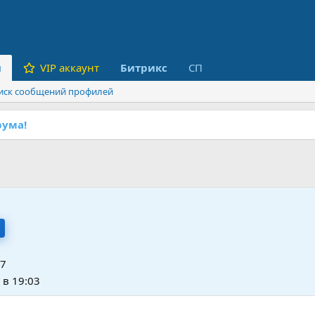
и
VIP аккаунт
Битрикс
СП
иск сообщений профилей
ума!
17
 в 19:03