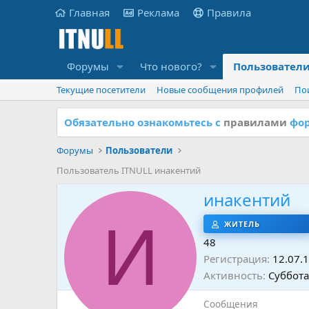
Главная
Реклама
Правила
Форумы
Что нового?
Пользовател
Текущие посетители
Новые сообщения профилей
По
Обязательно ознакомьтесь с
правилами
фор
Форумы
Пользователи
Пользователь ITNULL инакентий
инакентий
И
ЖИТЕЛЬ
48
Регистрация
12.07.
Активность
Суббота
Сообщения