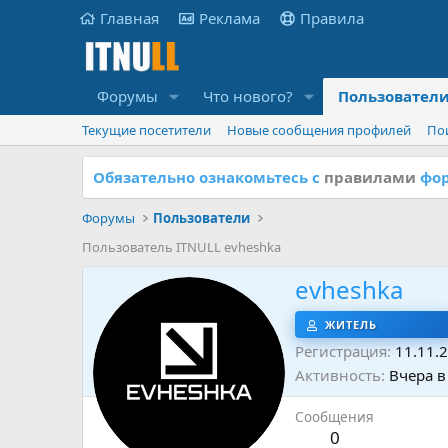
Главная
Реклама
Правила
Форумы
Что нового?
Пользовател
Текущие посетители
Новые сообщения профилей
По
Обязательно ознакомьтесь с
правилами
фор
Форумы
Пользователи
Пользователь ITNULL evheshka
evheshka
ЖИТЕЛЬ
Регистрация
11.11.
Активность
Вчера в
Сообщения
0