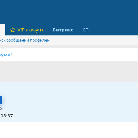
и
VIP аккаунт
Битрикс
СП
иск сообщений профилей
ума!
23
 08:37