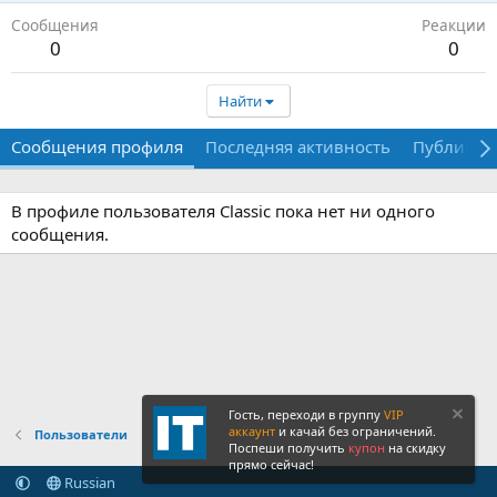
Сообщения
Реакции
0
0
Найти
Сообщения профиля
Последняя активность
Публикац
В профиле пользователя Classic пока нет ни одного
сообщения.
Гость, переходи в группу
VIP
аккаунт
и качай без ограничений.
Пользователи
Поспеши получить
купон
на скидку
прямо сейчас!
Russian