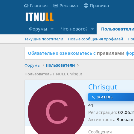
Главная
Реклама
Правила
Форумы
Что нового?
Пользовател
Текущие посетители
Новые сообщения профилей
По
Обязательно ознакомьтесь с
правилами
фор
Форумы
Пользователи
Пользователь ITNULL Chrisgut
Chrisgut
C
ЖИТЕЛЬ
41
Регистрация
02.06.
Активность
Вчера в
Сообщения