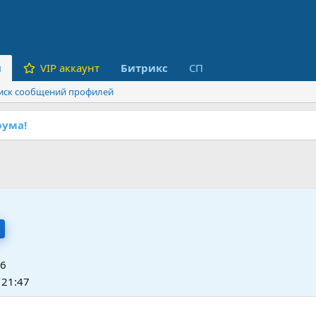
и
VIP аккаунт
Битрикс
СП
иск сообщений профилей
ума!
26
 21:47