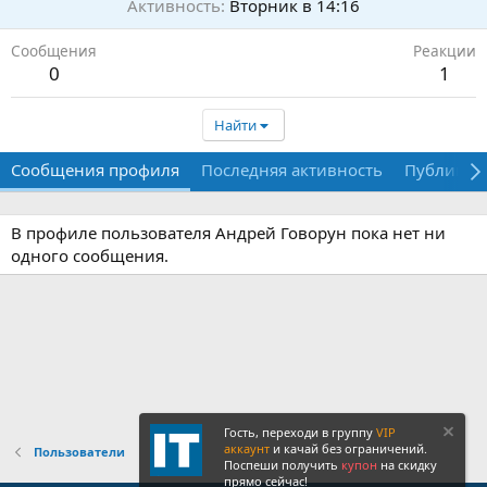
Активность
Вторник в 14:16
Сообщения
Реакции
0
1
Найти
Сообщения профиля
Последняя активность
Публикац
В профиле пользователя Андрей Говорун пока нет ни
одного сообщения.
Гость, переходи в группу
VIP
аккаунт
и качай без ограничений.
Пользователи
Поспеши получить
купон
на скидку
прямо сейчас!