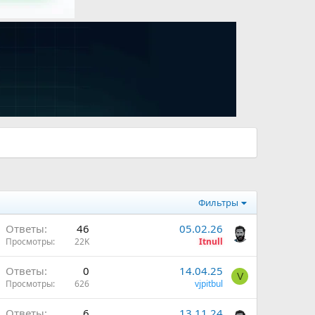
Фильтры
Ответы
46
05.02.26
Просмотры
22K
Itnull
Ответы
0
14.04.25
V
Просмотры
626
vjpitbul
Ответы
6
13.11.24