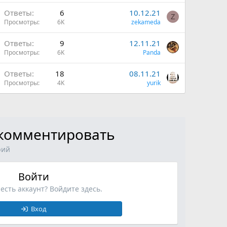
Ответы
6
10.12.21
Z
Просмотры
6K
zekameda
Ответы
9
12.11.21
Просмотры
6K
Panda
и
Ответы
18
08.11.21
Просмотры
4K
yurik
ы комментировать
рий
Войти
 есть аккаунт? Войдите здесь.
Вход