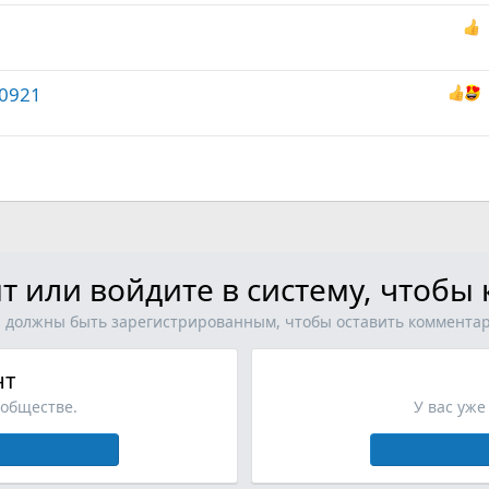
д
р
е
с
60921
а
ц
я
т или войдите в систему, чтоб
 должны быть зарегистрированным, чтобы оставить коммента
нт
ообществе.
У вас уже