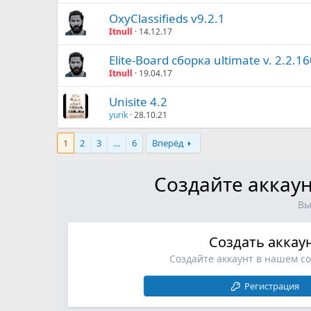
OxyClassifieds v9.2.1
Itnull
14.12.17
Elite-Board сборка ultimate v. 2.2.1
Itnull
19.04.17
Unisite 4.2
yurik
28.10.21
1
2
3
…
6
Вперёд
Создайте аккаун
Вы
Создать аккау
Создайте аккаунт в нашем с
Регистрация