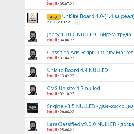
Itnull
05.07.21
UniSite Board 4.0-(4.4 за реа
ИЩУ
yurik
20.02.21
2
Jobcy 1.10.0 NULLED - Биржа труда
Itnull
04.06.23
Classified Ads Script - Infinity Mark
Itnull
07.04.23
Unisite Board 4.4 NULLED
Itnull
13.02.22
CMS Unisite 4.7 nulled
Itnull
02.10.22
Sngine v3.5 NULLED - движок соци
Itnull
20.06.22
LaraClassified v9.0.0 NULLED - дос
Itnull
25.06.21