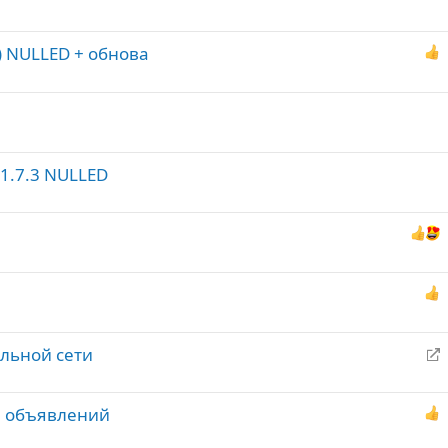
л) NULLED + обнова
et 1.7.3 NULLED
альной сети
е
р
ка объявлений
е
а