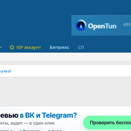
VIP аккаунт
Битрикс
СП
ума!