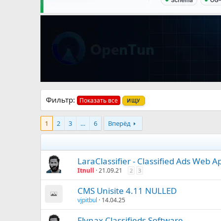
Фильтр:
Показать все
ИЩУ
1
2
3
…
6
Вперёд
LaraClassifier - Classified Ads Web 
Itnull
21.09.21
2
3
CMS Unisite 4.11 NULLED
vjpitbul
14.04.25
Flynax Classifieds Software