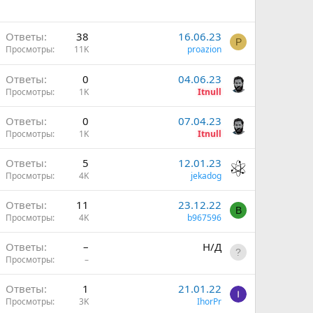
Ответы
38
16.06.23
P
Просмотры
11K
proazion
Ответы
0
04.06.23
Просмотры
1K
Itnull
Ответы
0
07.04.23
Просмотры
1K
Itnull
Ответы
5
12.01.23
Просмотры
4K
jekadog
Ответы
11
23.12.22
B
Просмотры
4K
b967596
П
Ответы
–
Н/Д
Просмотры
–
Ответы
1
21.01.22
Просмотры
3K
IhorPr