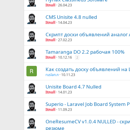
Itnull
26.04.23
CMS Unisite 4.8 nulled
Itnull
14.04.23
Скрипт доски объявлений аналог 
Itnull
27.02.23
Tamaranga DO 2.2 рабочая 100%
Itnull
10.12.16
2
Как создать доску объявлений на 
ruslan.n
10.11.23
Unisite Board 4.7 Nulled
Itnull
14.01.23
Superio - Laravel Job Board System 
Itnull
11.09.23
OneResumeCV v1.0.4 NULLED - скри
резюме