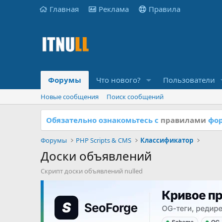
Главная
Реклама
Правила
Форумы
Что нового?
Пользователи
Новые сообщения
Поиск сообщений
Обязательно ознакомьтесь с
правилами
фор
Форумы
PHP Scripts & CMS
Классификатор
Доски объявлений
Скрипт доски объявлений nulled