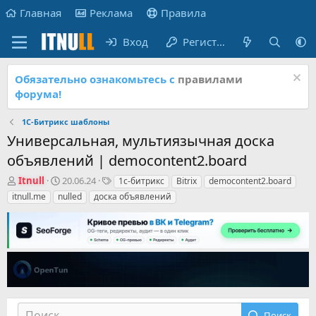
Главная
Реклама
Правила
Вход
Регистрация
Обязательно ознакомьтесь с
правилами
форума!
1С-Битрикс шаблоны
Универсальная, мультиязычная доска
объявлений | democontent2.board
А
Д
Т
Itnull
20.06.24
1с-битрикс
Bitrix
democontent2.board
в
а
е
itnull.me
nulled
доска объявлений
т
т
г
о
а
и
р
н
т
а
е
ч
м
а
ы
л
а
Поиск