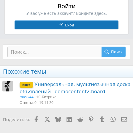
Войти
У вас уже есть аккаунт? Войдите здесь.
Вход
Поиск
Похожие темы
Универсальная, мультиязычная доска
ИЩУ
объявлений - democontent2.board
masik44
1С-Битрикс
Ответы
0
19.11.20
Facebook
X (Twitter)
Bluesky
LinkedIn
Reddit
Pinterest
Tumblr
WhatsA
Эл
Поделиться: