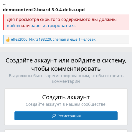
...
democontent2.board.3.0.4.delta.upd
Для просмотра скрытого содержимого вы должны
войти
или
зарегистрироваться
.
effes2006
,
Nikita198220
,
cheman
и ещё 1 человек
Р
е
а
к
Создайте аккаунт или войдите в систему,
ц
и
чтобы комментировать
и
:
Вы должны быть зарегистрированным, чтобы оставить
комментарий
Создать аккаунт
Создайте аккаунт в нашем сообществе.
Регистрация