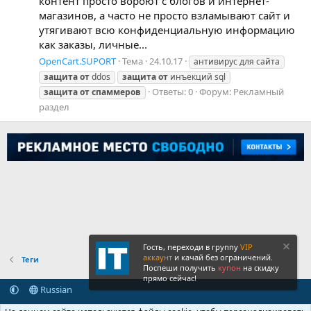
контент просто вороют с блогов и интернет-
магазинов, а часто не просто взламывают сайт и
утягивают всю конфиденциальную информацию
как заказы, личные...
OpenCart.SUPORT
Тема
24.10.17
антивирус для сайта
защита
от
ddos
защита
от
инъекций sql
Ответы: 0
Форум:
Рекламный
защита
от
спаммеров
раздел
Гость, переходи в группу
VIP
аккаунт
и качай без ограничений.
Теги
Поспеши получить
купон
на скидку
прямо сейчас!
Russian
Обратная связь
Условия и правила