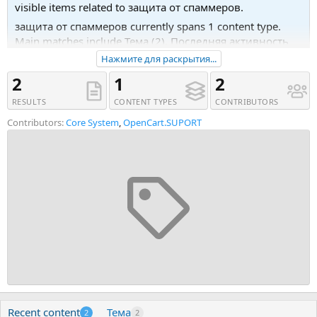
visible items related to защита от спаммеров.
защита от спаммеров currently spans 1 content type.
Main matches include Тема (2). Последняя активность
была 26.02.18 в 14:06.
Нажмите для раскрытия...
Recent tagged content includes Тема 'ISPCore –
2
1
2
Комплексное обеспечение безопасности сайта' and
RESULTS
CONTENT TYPES
CONTRIBUTORS
Тема 'Защита WEB-сайтов от взлома и атак хакеров'.
Contributors:
Core System
,
OpenCart.SUPORT
Recent content
Тема
2
2