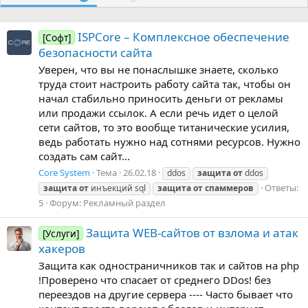
ISPCore – Комплексное обеспечение
[Софт]
безопасности сайта
Уверен, что вы не понаслышке знаете, сколько
труда стоит настроить работу сайта так, чтобы он
начал стабильно приносить деньги от рекламы
или продажи ссылок. А если речь идет о целой
сети сайтов, то это вообще титанические усилия,
ведь работать нужно над сотнями ресурсов. Нужно
создать сам сайт...
Core System
Тема
26.02.18
ddos
защита
от
ddos
Ответы:
защита
от
инъекций sql
защита
от
спаммеров
5
Форум:
Рекламный раздел
Защита WEB-сайтов от взлома и атак
[Услуги]
хакеров
Защита как одностраничников так и сайтов на php
!Проверено что спасает от среднего DDos! без
переездов на другие сервера ---- Часто бывает что