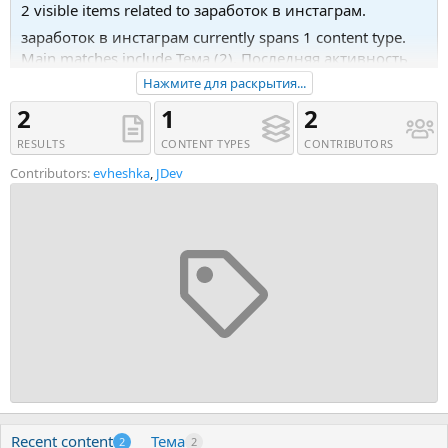
2 visible items related to заработок в инстаграм.
заработок в инстаграм currently spans 1 content type.
Main matches include Тема (2). Последняя активность
была 11.11.23 в 17:30.
Нажмите для раскрытия...
Recent tagged content includes Тема '✅ ОБУЧЕНИЕ |
2
1
2
КОНСУЛЬТАЦИЯ ⭐️⭐️⭐️ TEACHING MASSDM | PROXY | for
RESULTS
CONTENT TYPES
CONTRIBUTORS
evheshka' and Тема 'Программа для раскрутки и
продвижения в инстаграме - InstaGen'.
Contributors:
evheshka
,
JDev
Recent content
Тема
2
2