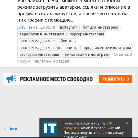
масслайкинга. Вы сможете в многопоточном
режиме загрузить аватарки, ссылки и описание в
профиль своих аккаунтов, а после чего гнать на
них трафик с помощью...
JDev
Тема
20.06.19
instagram
бот для
инстаграм
заработок
в
инстаграм
парсер
инстаграм
программа для масслайкинга
программа для массфолловинга
продвижение
инстаграм
Ответы: 3
раскрутка
инстаграм
фильтрация
инстаграм
Форум:
Рекламный раздел
Гость, переходи в группу
VIP
аккаунт
и качай без ограничений.
Теги
Поспеши получить
купон
на скидку
прямо сейчас!