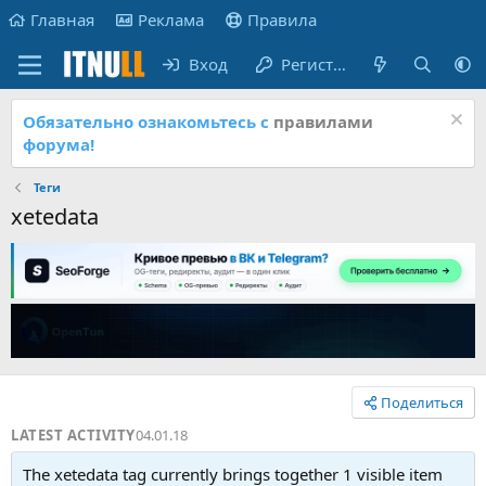
Главная
Реклама
Правила
Вход
Регистрация
Обязательно ознакомьтесь с
правилами
форума!
Теги
xetedata
Поделиться
LATEST ACTIVITY
04.01.18
The xetedata tag currently brings together 1 visible item