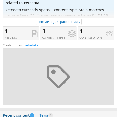
related to xetedata.
xetedata currently spans 1 content type. Main matches
include Тема (1). Последняя активность была 04.01.18
в 11:16.
Нажмите для раскрытия...
Recent tagged content includes Тема 'Разместим Вашу
1
1
1
тему на СЕО-форумах, АП темы каждые 3 дня'.
RESULTS
CONTENT TYPES
CONTRIBUTORS
Contributors:
xetedata
Recent content
Тема
1
1