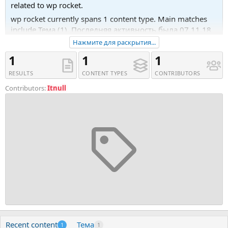
related to wp rocket.
wp rocket currently spans 1 content type. Main matches
include Тема (1). Последняя активность была 07.11.18
в 15:59.
Нажмите для раскрытия...
Recent tagged content includes Тема 'WP Rocket -
1
1
1
WordPress Speed Plugin nulled'.
RESULTS
CONTENT TYPES
CONTRIBUTORS
Contributors:
Itnull
Recent content
Тема
1
1