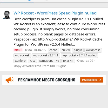
WP Rocket - WordPress Speed Plugin nulled
Best Wordpress premium cache plugin v2.3.11 nulled
WP Rocket is an excellent, easy to configure WordPress
caching plugin. It simply works, no time consuming
setup process, no blank pages or database errors.
Разработчик: http://wp-rocket.me/ WP Rocket Cache
Plugin for WordPress v2.5.4 Nulled...
Itnull
Тема
04.04.15
cache
nulled
plugin
wordpress
wp
rocket
wp
rocket
v3.7.1.1
wp
rocket
v3.7.1.1 nulled
Ответы: 29
xenforo
кэш
кэширование
плагин
Форум:
WordPress Premium Plugins