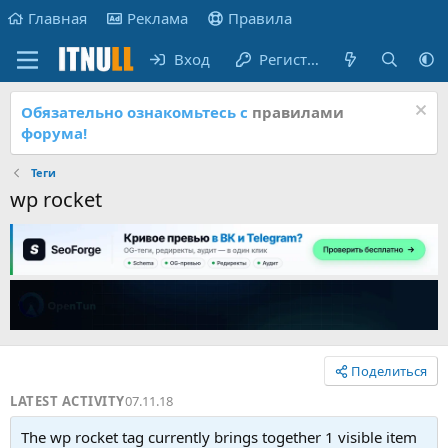
Главная
Реклама
Правила
Вход
Регистрация
Обязательно ознакомьтесь с
правилами
форума!
Теги
wp rocket
Поделиться
LATEST ACTIVITY
07.11.18
The wp rocket tag currently brings together 1 visible item