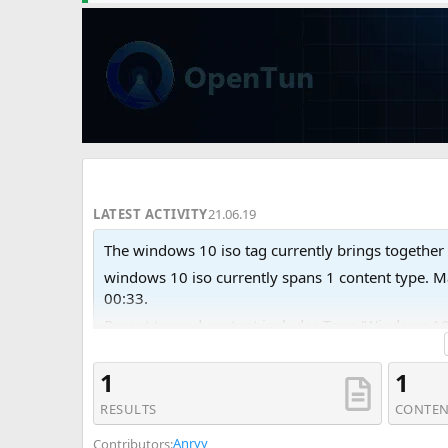
LATEST ACTIVITY
21.06.19
The windows 10 iso tag currently brings together 
windows 10 iso currently spans 1 content type.
00:33.
Recent tagged content includes Тема 'Windows 10
1
1
RESULTS
CONTEN
Anryy
Contributors: