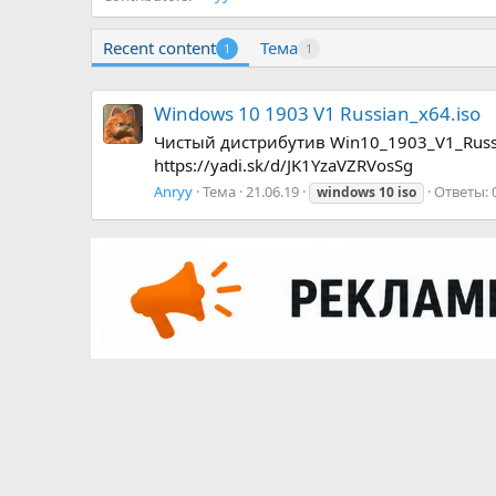
Recent content
Тема
1
1
Windows 10 1903 V1 Russian_x64.iso
Чистый дистрибутив Win10_1903_V1_Russia
https://yadi.sk/d/JK1YzaVZRVosSg
Anryy
Тема
21.06.19
Ответы: 
windows
10
iso