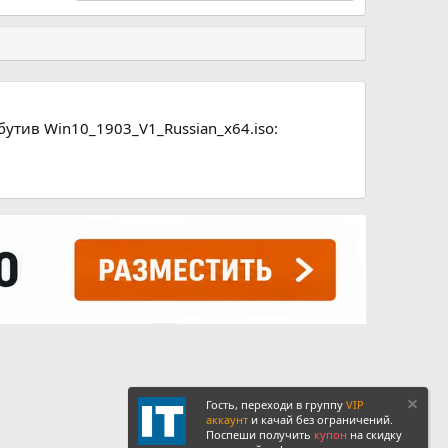
бутив Win10_1903_V1_Russian_x64.iso:
Гость, переходи в группу
VIP
аккаунт
и качай без ограничений.
Поспеши получить
купон
на скидку