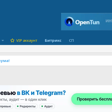
VIP аккаунт
Битрикс
СП
ума!