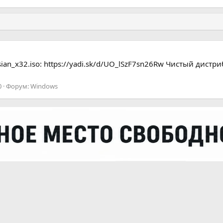
n_x32.iso: https://yadi.sk/d/UO_lSzF7sn26Rw Чистый дистри
0
Форум:
Windows