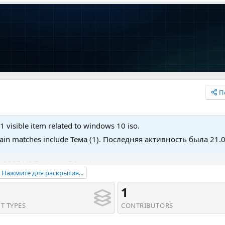
П
1 visible item related to windows 10 iso.
 Main matches include Тема (1). Последняя активность была 21.
 1903 V1 Russian_x64.iso'.
Нажмите для раскрытия...
1
T TYPES
CONTRIBUTORS